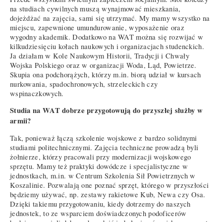
na studiach cywilnych muszą wynajmować mieszkania,
dojeżdżać na zajęcia, sami się utrzymać. My mamy wszystko na
miejscu, zapewnione umundurowanie, wyposażenie oraz
wygodny akademik. Dodatkowo na WAT można się rozwijać w
kilkudziesięciu kołach naukowych i organizacjach studenckich.
Ja działam w Kole Naukowym Historii, Tradycji i Chwały
Wojska Polskiego oraz w organizacji Woda, Ląd, Powietrze.
Skupia ona podchorążych, którzy m.in. biorą udział w kursach
nurkowania, spadochronowych, strzeleckich czy
wspinaczkowych.
Studia na WAT dobrze przygotowują do przyszłej służby w
armii?
Tak, ponieważ łączą szkolenie wojskowe z bardzo solidnymi
studiami politechnicznymi. Zajęcia techniczne prowadzą byli
żołnierze, którzy pracowali przy modernizacji wojskowego
sprzętu. Mamy też praktyki dowódcze i specjalistyczne w
jednostkach, m.in. w Centrum Szkolenia Sił Powietrznych w
Koszalinie. Pozwalają one poznać sprzęt, którego w przyszłości
będziemy używać, np. zestawy rakietowe Kub, Newa czy Osa.
Dzięki takiemu przygotowaniu, kiedy dotrzemy do naszych
jednostek, to ze wsparciem doświadczonych podoficerów