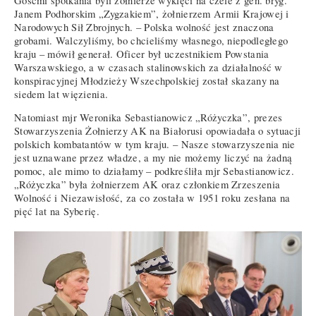
Gośćmi spotkania byli żołnierze wyklęci na czele z gen. bryg.
Janem Podhorskim „Zygzakiem”, żołnierzem Armii Krajowej i
Narodowych Sił Zbrojnych. – Polska wolność jest znaczona
grobami. Walczyliśmy, bo chcieliśmy własnego, niepodległego
kraju – mówił generał. Oficer był uczestnikiem Powstania
Warszawskiego, a w czasach stalinowskich za działalność w
konspiracyjnej Młodzieży Wszechpolskiej został skazany na
siedem lat więzienia.
Natomiast mjr Weronika Sebastianowicz „Różyczka”, prezes
Stowarzyszenia Żołnierzy AK na Białorusi opowiadała o sytuacji
polskich kombatantów w tym kraju. – Nasze stowarzyszenia nie
jest uznawane przez władze, a my nie możemy liczyć na żadną
pomoc, ale mimo to działamy – podkreśliła mjr Sebastianowicz.
„Różyczka” była żołnierzem AK oraz członkiem Zrzeszenia
Wolność i Niezawisłość, za co została w 1951 roku zesłana na
pięć lat na Syberię.