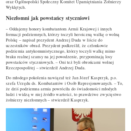
oraz Ogólnopolski Społeczny Komitet Upamiętniania Żołnierzy
Wyklętych.
Niezłomni jak powstańcy styczniowi
– Oddajemy honory kombatantom Armii Krajowej i innych
formacji podziemnych, którzy toczyli heroiczną walkę o wolną
Polskę – napisał prezydent Andrzej Duda w liście do
uczestników obrad. Prezydent podkreślił, że członkowie
podziemia antykomunistycznego, którzy toczyli walkę mimo
braku realnej szansy na jej powodzenie, przypominają losy
powstańców styczniowych. – Oni też byli obrońcami wolnej
Rzeczpospolitej – stwierdził Andrzej Duda.
Do młodego pokolenia nawiązał też Jan Józef Kasprzyk, p.o.
szefa Urzędu ds. Kombatantów i Osób Represjonowanych. – To,
że dziś podziemna armia powróciła do świadomości młodych
ludzi i widzą w niej źródło wartości, to prawdziwe zwycięstwo
żołnierzy niezłomnych – stwierdził Kasprzyk.