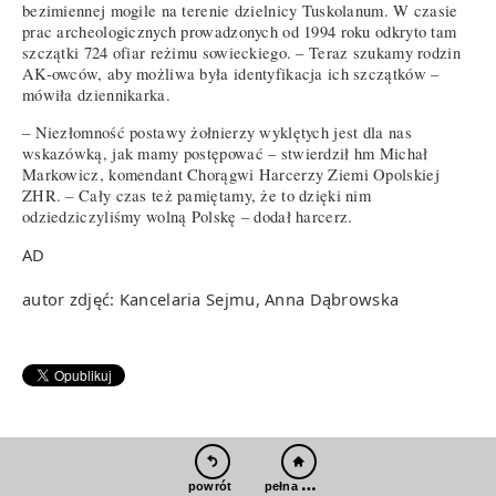
bezimiennej mogile na terenie dzielnicy Tuskolanum. W czasie
prac archeologicznych prowadzonych od 1994 roku odkryto tam
szczątki 724 ofiar reżimu sowieckiego. – Teraz szukamy rodzin
AK-owców, aby możliwa była identyfikacja ich szczątków –
mówiła dziennikarka.
– Niezłomność postawy żołnierzy wyklętych jest dla nas
wskazówką, jak mamy postępować – stwierdził hm Michał
Markowicz, komendant Chorągwi Harcerzy Ziemi Opolskiej
ZHR. – Cały czas też pamiętamy, że to dzięki nim
odziedziczyliśmy wolną Polskę – dodał harcerz.
AD
autor zdjęć: Kancelaria Sejmu, Anna Dąbrowska
pełna wersja
powrót