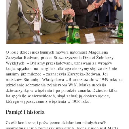
O losie dzieci niezłomnych mówiła natomiast Magdalena
Zarzycka-Redwan, prezes Stowarzyszenia Dzieci Żołnierzy
Wyklętych. – Byliśmy prześladowani, uznawani za wrogów
kraju, spychani na margines, dlatego cieszymy się, że dziś nie
musimy już milczeć – zaznaczyła Zarzycka-Redwan. Jej
rodziców Stefanię i Władysława UB aresztowało w 1949 roku za
udzielanie schronienia żołnierzom WiN. Matka urodziła
dziewczynkę w więzieniu i po porodzie zmarła. Dziecko kilka
lat spędziło w sierocińcach, skąd zabrał ją dopiero ojciec,
którego wypuszczono z więzienia w 1956 roku.
Pamięć i historia
Część konferencji poświęcono działaniom młodych osób
upamiętniających żołnierzy wyklętych. Jedną z nich jest Marta