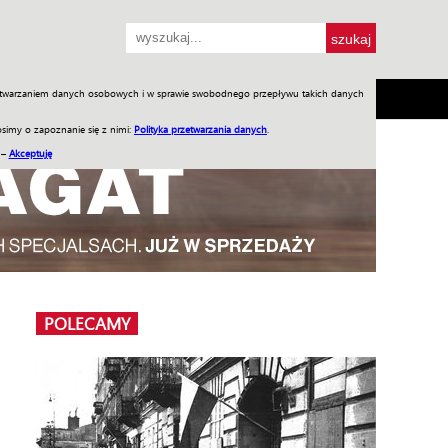
przetwarzaniem danych osobowych i w sprawie swobodnego przepływu takich danych
SH
SKLEP
Jednodniówki
Praca w WIW
simy o zapoznanie się z nimi:
Polityka przetwarzania danych
.
 –
Akceptuję
POLECAMY