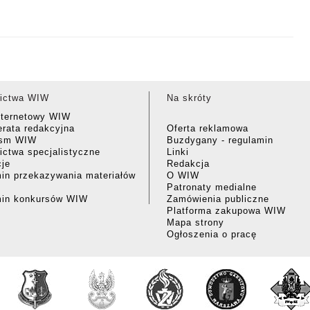
ictwa WIW
Na skróty
nternetowy WIW
rata redakcyjna
Oferta reklamowa
ism WIW
Buzdygany - regulamin
ctwa specjalistyczne
Linki
cje
Redakcja
in przekazywania materiałów
O WIW
Patronaty medialne
min konkursów WIW
Zamówienia publiczne
Platforma zakupowa WIW
Mapa strony
Ogłoszenia o pracę