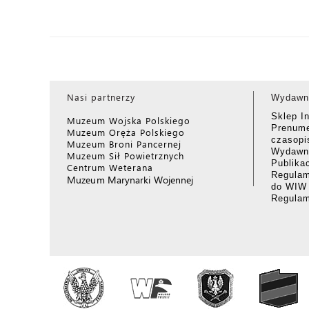
Nasi partnerzy
Wydawn
Sklep I
Muzeum Wojska Polskiego
Prenume
Muzeum Oręża Polskiego
czasop
Muzeum Broni Pancernej
Wydawni
Muzeum Sił Powietrznych
Publika
Centrum Weterana
Regulam
Muzeum Marynarki Wojennej
do WIW
Regula