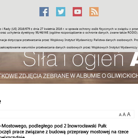
o i Rady (UE) 2016/679 z dnia 27 kwietnia 2016 r. w sprawie ochrony osób fizycznych w związku z 
Świat
Społeczność
Sport
Historia
Galerie
Wideo
ENGLI
oraz uchylenia dyrektywy 95/46/WE (ogólne rozporządzenie o ochronie danych, zwane także RODO).
acje dotyczące przetwarzania przez Wojskowy Instytut Wydawniczy Państwa danych osobowych. Pro
zaakceptowanie warunków przetwarzania danych osobowych przez Wojskowych Instytut Wydawniczy
e
A
A
A
o-Mostowego, podległego pod 2 Inowrocławski Pułk
zpoczęli prace związane z budową przeprawy mostowej na rzece
elszczyźnie.