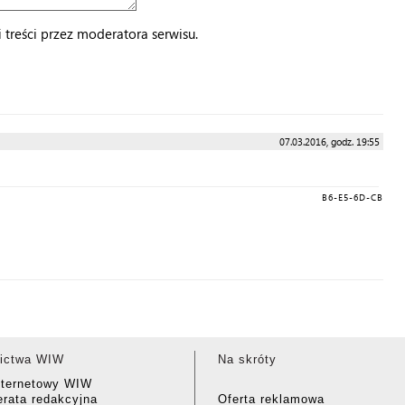
treści przez moderatora serwisu.
07.03.2016, godz. 19:55
B6-E5-6D-CB
ictwa WIW
Na skróty
nternetowy WIW
rata redakcyjna
Oferta reklamowa