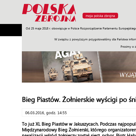
moja polska zbrojna
Od 25 maja 2018 r. obowiązuje w Polsce Rozporządzenie Parlamentu Europejskieg
Armia
Poligon
Sprzęt
Misje
Polityka
Prawo
W związku z powyższym przygotowaliśmy dla Państwa inform
Prosimy o 
Bieg Piastów. Żołnierskie wyścigi po śn
06.03.2016, godz. 14:55
To już XL Bieg Piastów w Jakuszycach. Podczas najpopula
Międzynarodowy Bieg Żołnierski, którego organizatore
rywalizacji wśród żołnierzy został sierż. pchor. Piotr Ha