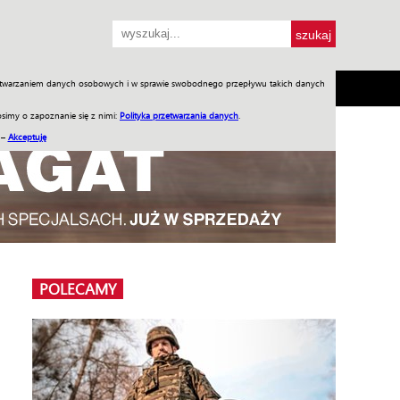
przetwarzaniem danych osobowych i w sprawie swobodnego przepływu takich danych
SH
SKLEP
Jednodniówki
Praca w WIW
simy o zapoznanie się z nimi:
Polityka przetwarzania danych
.
 –
Akceptuję
POLECAMY