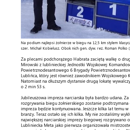
Na podium najlepsi żołnierze w biegu na 12,5 km stylem klasyczny
szer. Michał Kobielusz. Obok nich gen. dyw. rez. Roman Polko (z 
Za plecami podchorążego Habrata zaciętą walkę o drugie 
Mirowski z lublinieckiej Jednostki Wojskowej Komandosów
Powietrznodesantowego 6 Brygady Powietrznodesantowej
Lublińca, który jest również zawodnikiem Wojskowego K
Natomiast na dłuższym dystansie drugą lokatę wywalczył
o 2 min 53 s.
Jubileuszowa impreza narciarska była bardzo udana. Za dz
rozgrywania biegu żołnierskiego zostanie podtrzymana 
impreza będzie kontynuowana. Jeszcze kilka lat temu w
branży. Teraz ostało się ich kilka. My nie zostaliśmy wyk
największej narciarskiej imprezy biegowej rozgrywano o
Lubliniecka Meta jako pierwsza organizowała mistrzos