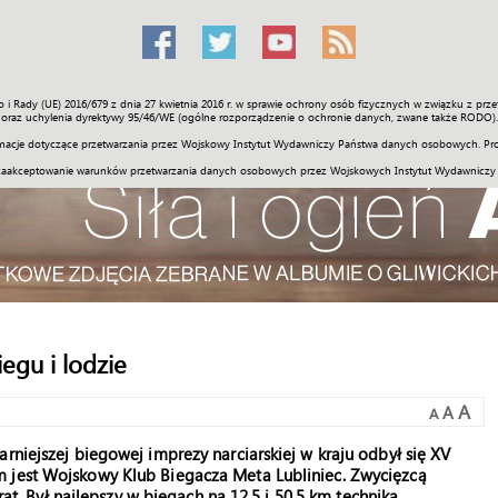
o i Rady (UE) 2016/679 z dnia 27 kwietnia 2016 r. w sprawie ochrony osób fizycznych w związku z 
Świat
Społeczność
Sport
Historia
Galerie
Wideo
ENGLI
oraz uchylenia dyrektywy 95/46/WE (ogólne rozporządzenie o ochronie danych, zwane także RODO).
acje dotyczące przetwarzania przez Wojskowy Instytut Wydawniczy Państwa danych osobowych. Pro
zaakceptowanie warunków przetwarzania danych osobowych przez Wojskowych Instytut Wydawniczy
iegu i lodzie
A
A
A
rniejszej biegowej imprezy narciarskiej w kraju odbył się XV
m jest Wojskowy Klub Biegacza Meta Lubliniec. Zwycięzcą
brat. Był najlepszy w biegach na 12,5 i 50,5 km techniką