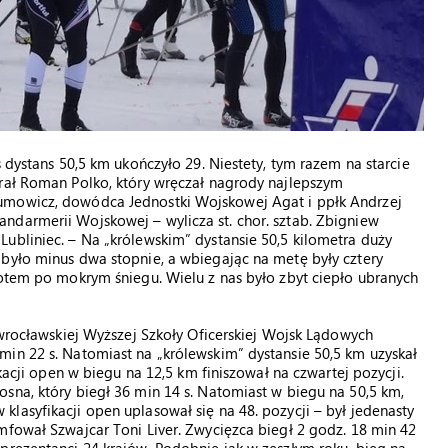
ś dystans 50,5 km ukończyło 29. Niestety, tym razem na starcie
erał Roman Polko, który wręczał nagrody najlepszym
umowicz, dowódca Jednostki Wojskowej Agat i ppłk Andrzej
ndarmerii Wojskowej – wylicza st. chor. sztab. Zbigniew
ubliniec. – Na „królewskim” dystansie 50,5 kilometra duży
było minus dwa stopnie, a wbiegając na metę były cztery
potem po mokrym śniegu. Wielu z nas było zbyt ciepło ubranych
 wrocławskiej Wyższej Szkoły Oficerskiej Wojsk Lądowych
in 22 s. Natomiast na „królewskim” dystansie 50,5 km uzyskał
ikacji open w biegu na 12,5 km finiszował na czwartej pozycji.
sna, który biegł 36 min 14 s. Natomiast w biegu na 50,5 km,
lasyfikacji open uplasował się na 48. pozycji – był jedenasty
mfował Szwajcar Toni Liver. Zwycięzca biegł 2 godz. 18 min 42