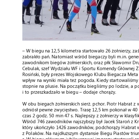
– W biegu na 12,5 kilometra startowało 26 żołnierzy, za
zabrakło pań. Natomiast wśród biegaczy byli m.in. gen
zawodnikom biegów żołnierskich, oraz płk Sławomir Dr
Cebulak, szef Wydziału WF i Sportu Komendy Głównej Ża
Rosiński, były prezes Wojskowego Klubu Biegacza Meta L
wpływ na wyniki miała też pogoda. Kiedy startowaliśmy 
stopnie na plusie. Na początku biegliśmy po lodzie, a 
i to przeszkadzało w biegu – dodaje chorąży.
W obu biegach żołnierskich sierż. pchor. Piotr Habrat z
odniósł pewne zwycięstwo. Trasę 12,5 km pokonał w 40 m
czas 2 godz. 50 min 47 s. Najlepszy z żołnierzy w klasyf
Wśród 746 zawodników najszybszy był Jacek Staroń z Kro
który ukończyło 1426 zawodników, podchorąży Habrat w k
z Polaków. Na najdłuższym dystansie Biegu Piastów triu