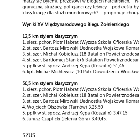
marzy się byłemu prezesowi w biegach narciarskich. – N
graniczna, strażacy, policjanci czy leśnicy – podkreśla
klasyfikację dla służb mundurowych? – proponuje chorą
Wyniki XV Międzynarodowego Biegu Żołnierskiego
12,5 km stylem klasycznym
1. sierż. pchor. Piotr Habrat (Wyższa Szkoła Oficerska
2. st. szer. Bartosz Mirowski (Jednostka Wojskowa Kom
3. st. szer. Michał Kobielusz (18 Batalion Powietrznodes
4. st. szer. Bartłomiej Stanik (6 Batalion Powietrznodesa
5. ppłk w st. spocz. Andrzej Kępa (Koszalin) 51,46
6. kpt. Michał Michlewicz (10 Pułk Dowodzenia Wrocław)
50,5 km stylem klasycznym
1. sierż. pchor. Piotr Habrat (Wyższa Szkoła Oficerska
2. st. szer. Michał Kobielusz (18 Batalion Powietrznodes
3. st. szer. Bartosz Mirowski (Jednostka Wojskowa Kom
4. Wojciech Olszówka (Tarnów) 3.25,50
5. ppłk w st. spocz. Andrzej Kępa (Koszalin) 3.47,15
6. Janusz Czaplicki (Jelenia Góra) 3.49,45.
SZUS