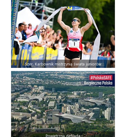
Szer. Karbownik mistrzynią świata juniorów
Powietrzna defilada