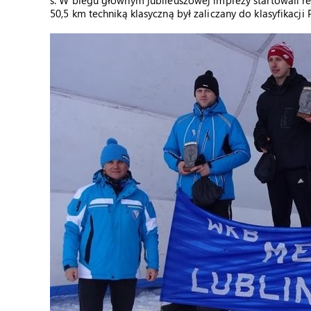
s. W biegu głównym jubileuszowej imprezy startowali re
50,5 km techniką klasyczną był zaliczany do klasyfikacji