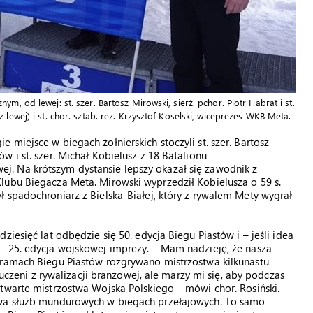
m, od lewej: st. szer. Bartosz Mirowski, sierż. pchor. Piotr Habrat i st.
lewej) i st. chor. sztab. rez. Krzysztof Koselski, wiceprezes WKB Meta.
miejsce w biegach żołnierskich stoczyli st. szer. Bartosz
 i st. szer. Michał Kobielusz z 18 Batalionu
. Na krótszym dystansie lepszy okazał się zawodnik z
lubu Biegacza Meta. Mirowski wyprzedził Kobielusza o 59 s.
 spadochroniarz z Bielska-Białej, który z rywalem Mety wygrał
iesięć lat odbędzie się 50. edycja Biegu Piastów i – jeśli idea
– 25. edycja wojskowej imprezy. – Mam nadzieję, że nasza
 ramach Biegu Piastów rozgrywano mistrzostwa kilkunastu
luczeni z rywalizacji branżowej, ale marzy mi się, aby podczas
twarte mistrzostwa Wojska Polskiego – mówi chor. Rosiński.
twa służb mundurowych w biegach przełajowych. To samo