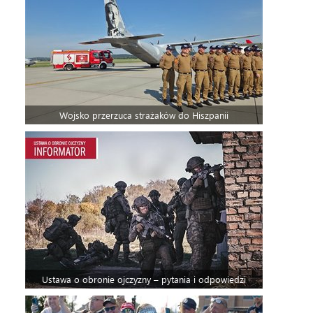
Wojsko przerzuca strażaków do Hiszpanii
Ustawa o obronie ojczyzny – pytania i odpowiedzi