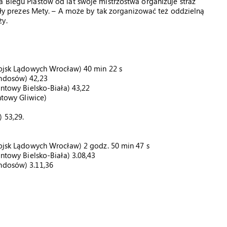
a Biegu Piastów od lat swoje mistrzostwa organizuje straż
 były prezes Mety. – A może by tak zorganizować też oddzielną
ży.
 Wojsk Lądowych Wrocław) 40 min 22 s
andosów) 42,23
antowy Bielsko-Biała) 43,22
ntowy Gliwice)
 53,29.
 Wojsk Lądowych Wrocław) 2 godz. 50 min 47 s
antowy Bielsko-Biała) 3.08,43
andosów) 3.11,36