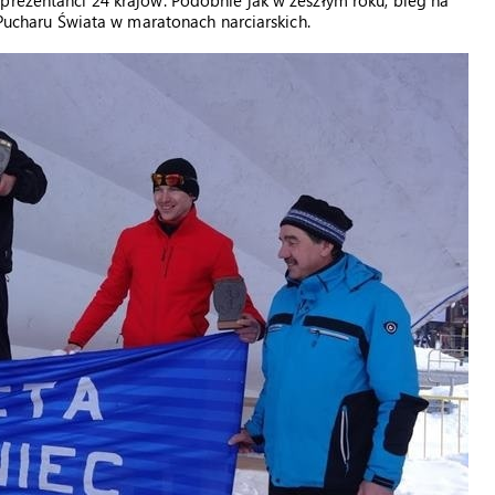
prezentanci 24 krajów. Podobnie jak w zeszłym roku, bieg na
 Pucharu Świata w maratonach narciarskich.