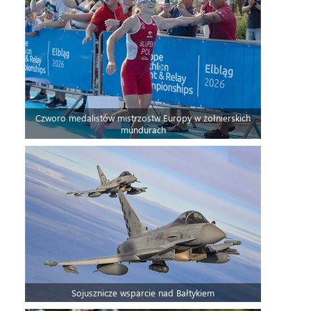
Czworo medalistów mistrzostw Europy w żołnierskich
mundurach
Sojusznicze wsparcie nad Bałtykiem