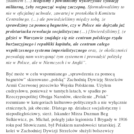
zadaniem (...)
Mogliśmy i powinniśmy wykorzystać sytuację
militarną, żeby rozpocząć wojnę zaczepną.
Sformułowaliśmy to
nie w oficjalnej uchwale, zawartej w protokółach Komitetu
Centralnego, (...) ale powiedzieliśmy między sobą, że
sprawdzimy za pomocą bagnetów, czy w Polsce nie dojrzała już
proletariacka rewolucja socjalistyczna
(...) [Stwierdziliśmy], że
gdzieś w Warszawie znajduje się nie centrum polskiego rządu
burżuazyjnego i republiki kapitału, ale centrum całego
współczesnego systemu imperialistycznego
oraz, że okoliczności
pozwalają nam wstrząsnąć tym systemem i prowadzić politykę
nie w Polsce, ale w Niemczech i w Anglii”
.
Być może w celu wspomnianego „sprawdzenia za pomocą
bagnetów” skierowano „polską” Zachodnią Dywizję Strzelców
Armii Czerwonej przeciwko Wojsku Polskiemu. Użyłem
cudzysłowu, ponieważ w tamtych latach, w spadku po
Rzeczypospolitej Obojga Narodów, określenie „Polak”
rozumiano w kategoriach kulturowo-politycznych a nie wyłącznie
etnicznych, jak obecnie. Dlatego np. działacz socjalistyczny i
niepodległościowy, sierż. Iskander Mirza Duzman Beg
Sulkiewicz, ps. Michał, poległy jako legionista I Brygady w 1916
roku pod Sitowiczami, był Polakiem narodowości tatarskiej. Z
kolei w Zachodniej Dywizji Strzelców służyli bolszewicy