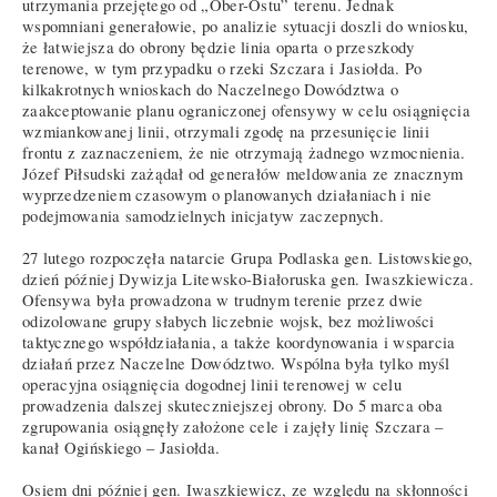
utrzymania przejętego od „Ober-Ostu” terenu. Jednak
wspomniani generałowie, po analizie sytuacji doszli do wniosku,
że łatwiejsza do obrony będzie linia oparta o przeszkody
terenowe, w tym przypadku o rzeki Szczara i Jasiołda. Po
kilkakrotnych wnioskach do Naczelnego Dowództwa o
zaakceptowanie planu ograniczonej ofensywy w celu osiągnięcia
wzmiankowanej linii, otrzymali zgodę na przesunięcie linii
frontu z zaznaczeniem, że nie otrzymają żadnego wzmocnienia.
Józef Piłsudski zażądał od generałów meldowania ze znacznym
wyprzedzeniem czasowym o planowanych działaniach i nie
podejmowania samodzielnych inicjatyw zaczepnych.
27 lutego rozpoczęła natarcie Grupa Podlaska gen. Listowskiego,
dzień później Dywizja Litewsko-Białoruska gen. Iwaszkiewicza.
Ofensywa była prowadzona w trudnym terenie przez dwie
odizolowane grupy słabych liczebnie wojsk, bez możliwości
taktycznego współdziałania, a także koordynowania i wsparcia
działań przez Naczelne Dowództwo. Wspólna była tylko myśl
operacyjna osiągnięcia dogodnej linii terenowej w celu
prowadzenia dalszej skuteczniejszej obrony. Do 5 marca oba
zgrupowania osiągnęły założone cele i zajęły linię Szczara –
kanał Ogińskiego – Jasiołda.
Osiem dni później gen. Iwaszkiewicz, ze względu na skłonności