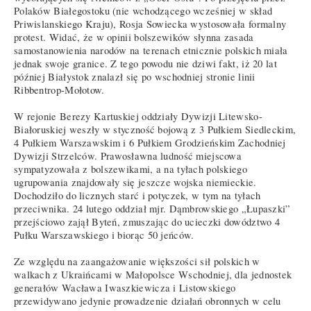
Polaków Białegostoku (nie wchodzącego wcześniej w skład
Priwislanskiego Kraju), Rosja Sowiecka wystosowała formalny
protest. Widać, że w opinii bolszewików słynna zasada
samostanowienia narodów na terenach etnicznie polskich miała
jednak swoje granice. Z tego powodu nie dziwi fakt, iż 20 lat
później Białystok znalazł się po wschodniej stronie linii
Ribbentrop-Mołotow.
W rejonie Berezy Kartuskiej oddziały Dywizji Litewsko-
Białoruskiej weszły w styczność bojową z 3 Pułkiem Siedleckim,
4 Pułkiem Warszawskim i 6 Pułkiem Grodzieńskim Zachodniej
Dywizji Strzelców. Prawosławna ludność miejscowa
sympatyzowała z bolszewikami, a na tyłach polskiego
ugrupowania znajdowały się jeszcze wojska niemieckie.
Dochodziło do licznych starć i potyczek, w tym na tyłach
przeciwnika. 24 lutego oddział mjr. Dąmbrowskiego „Łupaszki”
przejściowo zajął Byteń, zmuszając do ucieczki dowództwo 4
Pułku Warszawskiego i biorąc 50 jeńców.
Ze względu na zaangażowanie większości sił polskich w
walkach z Ukraińcami w Małopolsce Wschodniej, dla jednostek
generałów Wacława Iwaszkiewicza i Listowskiego
przewidywano jedynie prowadzenie działań obronnych w celu