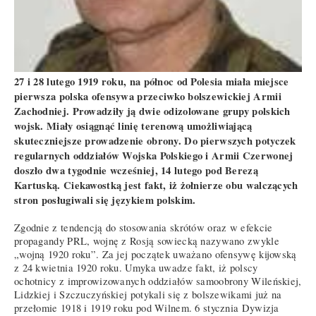
27 i 28 lutego 1919 roku, na północ od Polesia miała miejsce
pierwsza polska ofensywa przeciwko bolszewickiej Armii
Zachodniej. Prowadziły ją dwie odizolowane grupy polskich
wojsk. Miały osiągnąć linię terenową umożliwiającą
skuteczniejsze prowadzenie obrony. Do pierwszych potyczek
regularnych oddziałów Wojska Polskiego i Armii Czerwonej
doszło dwa tygodnie wcześniej, 14 lutego pod Berezą
Kartuską. Ciekawostką jest fakt, iż żołnierze obu walczących
stron posługiwali się językiem polskim.
Zgodnie z tendencją do stosowania skrótów oraz w efekcie
propagandy PRL, wojnę z Rosją sowiecką nazywano zwykle
„wojną 1920 roku”. Za jej początek uważano ofensywę kijowską
z 24 kwietnia 1920 roku. Umyka uwadze fakt, iż polscy
ochotnicy z improwizowanych oddziałów samoobrony Wileńskiej,
Lidzkiej i Szczuczyńskiej potykali się z bolszewikami już na
przełomie 1918 i 1919 roku pod Wilnem. 6 stycznia Dywizja