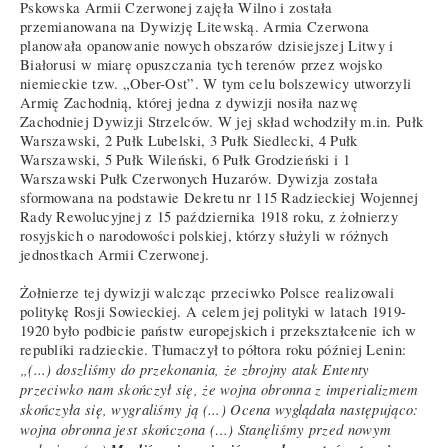
Pskowska Armii Czerwonej zajęła Wilno i została
przemianowana na Dywizję Litewską. Armia Czerwona
planowała opanowanie nowych obszarów dzisiejszej Litwy i
Białorusi w miarę opuszczania tych terenów przez wojsko
niemieckie tzw. „Ober-Ost”. W tym celu bolszewicy utworzyli
Armię Zachodnią, której jedna z dywizji nosiła nazwę
Zachodniej Dywizji Strzelców. W jej skład wchodziły m.in. Pułk
Warszawski, 2 Pułk Lubelski, 3 Pułk Siedlecki, 4 Pułk
Warszawski, 5 Pułk Wileński, 6 Pułk Grodzieński i 1
Warszawski Pułk Czerwonych Huzarów. Dywizja została
sformowana na podstawie Dekretu nr 115 Radzieckiej Wojennej
Rady Rewolucyjnej z 15 października 1918 roku, z żołnierzy
rosyjskich o narodowości polskiej, którzy służyli w różnych
jednostkach Armii Czerwonej.
Żołnierze tej dywizji walcząc przeciwko Polsce realizowali
politykę Rosji Sowieckiej. A celem jej polityki w latach 1919-
1920 było podbicie państw europejskich i przekształcenie ich w
republiki radzieckie. Tłumaczył to półtora roku później Lenin:
„(...) doszliśmy do przekonania, że zbrojny atak Ententy
przeciwko nam skończył się, że wojna obronna z imperializmem
skończyła się, wygraliśmy ją (...) Ocena wyglądała następująco:
wojna obronna jest skończona (…) Stanęliśmy przed nowym