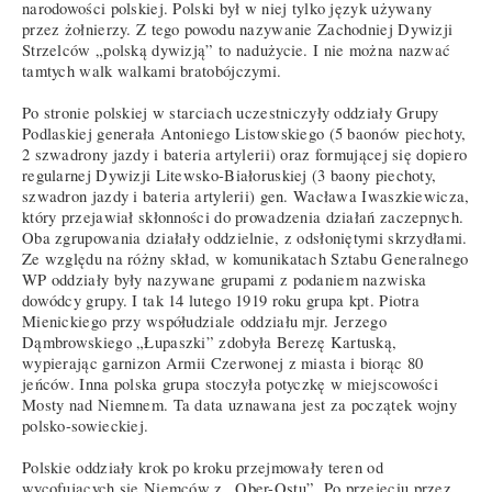
narodowości polskiej. Polski był w niej tylko język używany
przez żołnierzy. Z tego powodu nazywanie Zachodniej Dywizji
Strzelców „polską dywizją” to nadużycie. I nie można nazwać
tamtych walk walkami bratobójczymi.
Po stronie polskiej w starciach uczestniczyły oddziały Grupy
Podlaskiej generała Antoniego Listowskiego (5 baonów piechoty,
2 szwadrony jazdy i bateria artylerii) oraz formującej się dopiero
regularnej Dywizji Litewsko-Białoruskiej (3 baony piechoty,
szwadron jazdy i bateria artylerii) gen. Wacława Iwaszkiewicza,
który przejawiał skłonności do prowadzenia działań zaczepnych.
Oba zgrupowania działały oddzielnie, z odsłoniętymi skrzydłami.
Ze względu na różny skład, w komunikatach Sztabu Generalnego
WP oddziały były nazywane grupami z podaniem nazwiska
dowódcy grupy. I tak 14 lutego 1919 roku grupa kpt. Piotra
Mienickiego przy współudziale oddziału mjr. Jerzego
Dąmbrowskiego „Łupaszki” zdobyła Berezę Kartuską,
wypierając garnizon Armii Czerwonej z miasta i biorąc 80
jeńców. Inna polska grupa stoczyła potyczkę w miejscowości
Mosty nad Niemnem. Ta data uznawana jest za początek wojny
polsko-sowieckiej.
Polskie oddziały krok po kroku przejmowały teren od
wycofujących się Niemców z „Ober-Ostu”. Po przejęciu przez