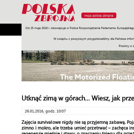
moja polska zbrojna
Od 25 maja 2018 r. obowiązuje w Polsce Rozporządzenie Parlamentu Europejskieg
Armia
Poligon
Sprzęt
Misje
Polityka
Prawo
W związku z powyższym przygotowaliśmy dla Państwa inform
Prosimy o 
Utknąć zimą w górach… Wiesz, jak prz
26.01.2016, godz. 10:07
Zajęcia survivalowe nigdy nie są przyjemną zabawą. Poja
zimno i mokro, ale trzeba umieć przetrwać – zachęca in
regeneruje mięśnie i stawy, o znaczeniu śniegu dla prz