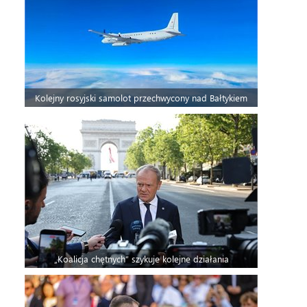
Kolejny rosyjski samolot przechwycony nad Bałtykiem
„Koalicja chętnych” szykuje kolejne działania