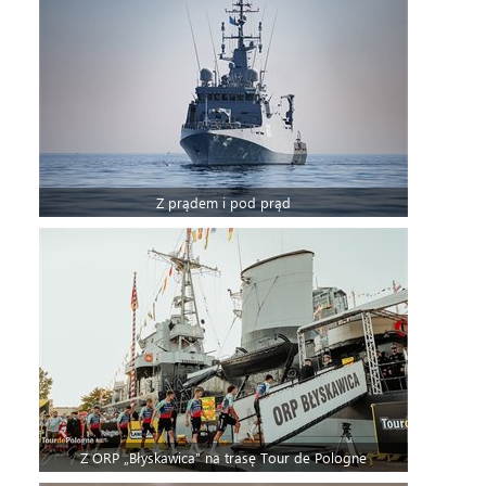
Z prądem i pod prąd
Z ORP „Błyskawica” na trasę Tour de Pologne