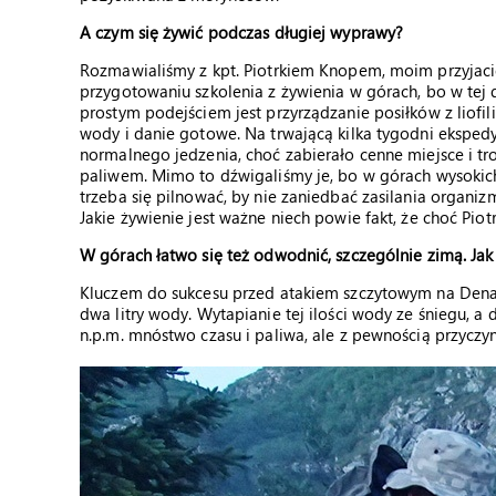
A czym się żywić podczas długiej wyprawy?
Rozmawialiśmy z kpt. Piotrkiem Knopem, moim przyjacie
przygotowaniu szkolenia z żywienia w górach, bo w tej
prostym podejściem jest przyrządzanie posiłków z liofi
wody i danie gotowe. Na trwającą kilka tygodni ekspedy
normalnego jedzenia, choć zabierało cenne miejsce i 
paliwem. Mimo to dźwigaliśmy je, bo w górach wysokich,
trzeba się pilnować, by nie zaniedbać zasilania organizm
Jakie żywienie jest ważne niech powie fakt, że choć Pi
W górach łatwo się też odwodnić, szczególnie zimą. Ja
Kluczem do sukcesu przed atakiem szczytowym na Denali
dwa litry wody. Wytapianie tej ilości wody ze śniegu, 
n.p.m. mnóstwo czasu i paliwa, ale z pewnością przyczyn