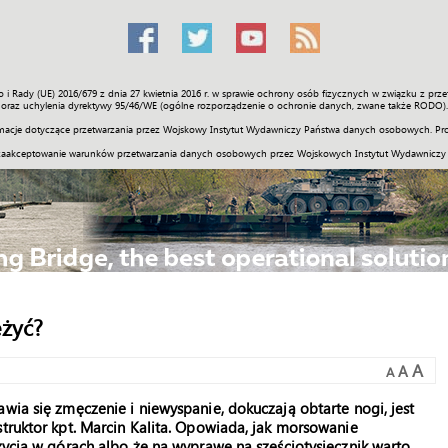
o i Rady (UE) 2016/679 z dnia 27 kwietnia 2016 r. w sprawie ochrony osób fizycznych w związku z 
Świat
Społeczność
Sport
Historia
Galerie
Wideo
ENGLI
oraz uchylenia dyrektywy 95/46/WE (ogólne rozporządzenie o ochronie danych, zwane także RODO).
acje dotyczące przetwarzania przez Wojskowy Instytut Wydawniczy Państwa danych osobowych. Pro
zaakceptowanie warunków przetwarzania danych osobowych przez Wojskowych Instytut Wydawniczy
eżyć?
A
A
A
wia się zmęczenie i niewyspanie, dokuczają obtarte nogi, jest
struktor kpt. Marcin Kalita. Opowiada, jak morsowanie
eżycia w górach albo że na wyprawę na sześciotysięcznik warto