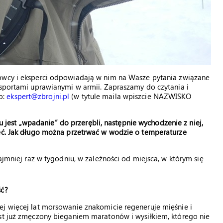
owcy i eksperci odpowiadają w nim na Wasze pytania związane
 sportami uprawianymi w armii. Zapraszamy do czytania i
o:
ekspert@zbrojni.pl
(w tytule maila wpiszcie NAZWISKO
est „wpadanie” do przerębli, następnie wychodzenie z niej,
jęć. Jak długo można przetrwać w wodzie o temperaturze
ajmniej raz w tygodniu, w zależności od miejsca, w którym się
ść?
ej więcej lat morsowanie znakomicie regeneruje mięśnie i
est już zmęczony bieganiem maratonów i wysiłkiem, którego nie