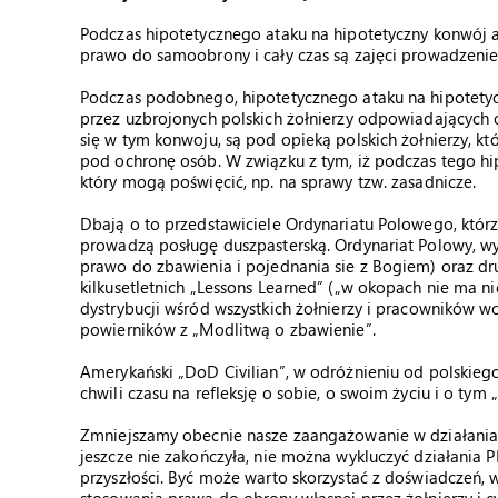
Podczas hipotetycznego ataku na hipotetyczny konwój am
prawo do samoobrony i cały czas są zajęci prowadzenie
Podczas podobnego, hipotetycznego ataku na hipotety
przez uzbrojonych polskich żołnierzy odpowiadających 
się w tym konwoju, są pod opieką polskich żołnierzy, k
pod ochronę osób. W związku z tym, iż podczas tego hip
który mogą poświęcić, np. na sprawy tzw. zasadnicze.
Dbają o to przedstawiciele Ordynariatu Polowego, któ
prowadzą posługę duszpasterską. Ordynariat Polowy, 
prawo do zbawienia i pojednania sie z Bogiem) oraz d
kilkusetletnich „Lessons Learned” („w okopach nie ma 
dystrybucji wśród wszystkich żołnierzy i pracowników w
powierników z „Modlitwą o zbawienie”.
Amerykański „DoD Civilian”, w odróżnieniu od polskie
chwili czasu na refleksję o sobie, o swoim życiu i o tym 
Zmniejszamy obecnie nasze zaangażowanie w działania tz
jeszcze nie zakończyła, nie można wykluczyć działania
przyszłości. Być może warto skorzystać z doświadczeń,