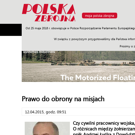
moja polska zbrojna
Od 25 maja 2018 r. obowiązuje w Polsce Rozporządzenie Parlamentu Europejskieg
Armia
Poligon
Sprzęt
Misje
Polityka
Prawo
W związku z powyższym przygotowaliśmy dla Państwa inform
Prosimy o 
Prawo do obrony na misjach
12.04.2015, godz. 09:51
Czy cywilni pracownicy wojska,
O różnicach między żołnierzami
ppłk Andrzej Łydka z Dowództ