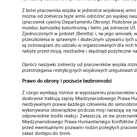
Z kolei pracownika wojska w jednostce wojskowej armi
można od żołnierza tejże armii odróżnić po wąskiej nasz
(pracownik cywilny Departamentu Obrony). Podobnie jak
mundur, kamizelkę kulochronną i hełm, jak żołnierze U
Zjednoczonych w pistolet (Beretta) i, na jego wniosek,
przeszkolenia w sprawnym i skutecznym używaniu tych u
są zobowiązani do udziału w organizowanych dla nich t
nabyte przed misją, niezbędne i skądinąd pożyteczne na
Oprócz naszywki żołnierzy od pracowników wojska różni
przestrzegania restrykcyjnych wojskowych uregulowań do
Prawo do obrony i poczucie bezbronności
Z czego wynikają różnice w wyposażeniu pracowników w
dosłownie traktują zapisy Międzynarodowego Prawa Hu
niezbywalnym prawie każdego człowieka do samoobrony 
wykonywania obowiązków podczas misji narażają się na
odpowiednie środki reakcji. Zwłaszcza, że ów przeciwn
Międzynarodowego Prawa Humanitarnego Konfliktów Zbr
przed ewentualnymi pozwami rodzin poległych pracown
zakaz dostępu do broni.