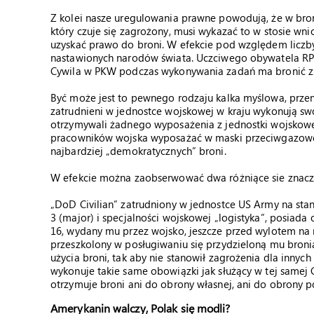
Z kolei nasze uregulowania prawne powodują, że w broń 
który czuje się zagrożony, musi wykazać to w stosie wni
uzyskać prawo do broni. W efekcie pod względem liczb
nastawionych narodów świata. Uczciwego obywatela RP 
Cywila w PKW podczas wykonywania zadań ma bronić zna
Być może jest to pewnego rodzaju kalka myślowa, przen
zatrudnieni w jednostce wojskowej w kraju wykonują sw
otrzymywali żadnego wyposażenia z jednostki wojskowe
pracowników wojska wyposażać w maski przeciwgazowe, 
najbardziej „demokratycznych” broni.
W efekcie można zaobserwować dwa różniące sie znaczn
„DoD Civilian” zatrudniony w jednostce US Army na sta
3 (major) i specjalności wojskowej „logistyka”, posiad
16, wydany mu przez wojsko, jeszcze przed wylotem na m
przeszkolony w posługiwaniu się przydzieloną mu bro
użycia broni, tak aby nie stanowił zagrożenia dla innych
wykonuje takie same obowiązki jak służący w tej samej 
otrzymuje broni ani do obrony własnej, ani do obrony 
Amerykanin walczy, Polak się modli?