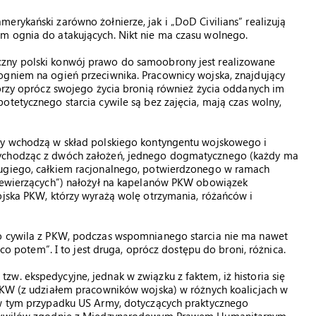
erykański zarówno żołnierze, jak i „DoD Civilians” realizują
m ognia do atakujących. Nikt nie ma czasu wolnego.
czny polski konwój prawo do samoobrony jest realizowane
ogniem na ogień przeciwnika. Pracownicy wojska, znajdujący
tórzy oprócz swojego życia bronią również życia oddanych im
otetycznego starcia cywile są bez zajęcia, mają czas wolny,
rzy wchodzą w skład polskiego kontyngentu wojskowego i
wychodząc z dwóch założeń, jednego dogmatycznego (każdy ma
rugiego, całkiem racjonalnego, potwierdzonego w ramach
niewierzących”) nałożył na kapelanów PKW obowiązek
ojska PKW, którzy wyrażą wolę otrzymania, różańców i
go cywila z PKW, podczas wspomnianego starcia nie ma nawet
„co potem”. I to jest druga, oprócz dostępu do broni, różnica.
w. ekspedycyjne, jednak w związku z faktem, iż historia się
 PKW (z udziałem pracowników wojska) w różnych koalicjach w
 w tym przypadku US Army, dotyczących praktycznego