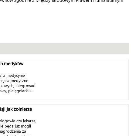
 i cywilów zgodnie z Międzynarodowym Prawem Humanitarnym
ych medyków
a o medycynie
gnięcia medyczne
skowych, integrować
y, pielęgniarki i...
sji jak żołnierze
logowie czy lekarze,
nie będą już mogli
agrodzenia za