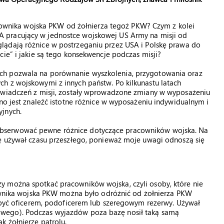
wnika wojska PKW od żołnierza tegoż PKW? Czym z kolei
SA pracujący w jednostce wojskowej US Army na misji od
yglądają różnice w postrzeganiu przez USA i Polskę prawa do
cie” i jakie są tego konsekwencje podczas misji?
ch pozwala na porównanie wyszkolenia, przygotowania oraz
h z wojskowymi z innych państw. Po kilkunastu latach
oświadczeń z misji, zostały wprowadzone zmiany w wyposażeniu
dno jest znaleźć istotne różnice w wyposażeniu indywidualnym i
yjnych.
bserwować pewne różnice dotyczące pracowników wojska. Na
dę używał czasu przeszłego, ponieważ moje uwagi odnoszą się
y można spotkać pracowników wojska, czyli osoby, które nie
acownika wojska PKW można było odróżnić od żołnierza PKW
ł być oficerem, podoficerem lub szeregowym rezerwy. Używał
wego). Podczas wyjazdów poza bazę nosił taką samą
k żołnierze patrolu.