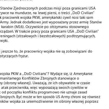
i Stanów Zjednoczonych podczas misji poza granicami USA
ywce na mundurze, na lewej piersi, o treści „DoD Civilian”
 pracownik wojska PKW, amerykański cywil nosi taki sam
S Army. Jednak dodatkowo jest wyposażany przez armię Stanów
 w karabin (M16). Oczywiście po otrzymaniu stosownego
rządzeń. W trakcie pracy poza granicami USA „DoD Civilian”
reningach (strzałowych i bezstrzałowych) podtrzymujących,
wyki.
 jeszcze to, że pracownicy wojska nie są zobowiązani do
tyczących fryzur.
ojska PKW a „DoD Civilians”? Wydaje się, iż Amerykanie
manitarnego Konfliktów Zbrojnych stanowiące o
(obrony własnej). Uważają, że ich obywatele w czasie
 atak przeciwnika, więc wyposażają swoich cywilów w
ik od początku konfliktu programowo nie uznaje zasad
ojnych. Być może w ten sposób US Army chroni się również
ików wojska za uniemożliwienie im obrony własnej poprzez