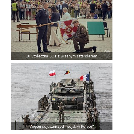
18 Stołeczna BOT z własnym sztandarem
Więcej sojuszniczych wojsk w Polsce?