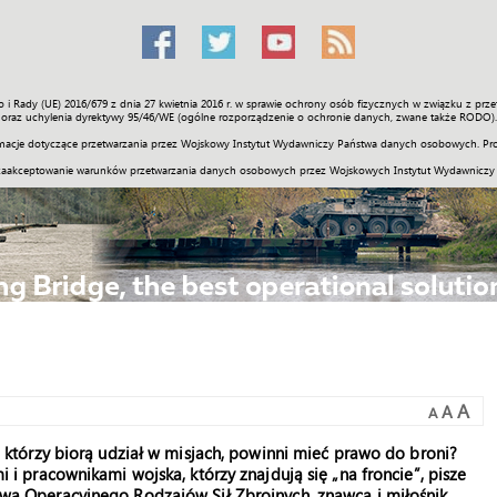
o i Rady (UE) 2016/679 z dnia 27 kwietnia 2016 r. w sprawie ochrony osób fizycznych w związku z 
Świat
Społeczność
Sport
Historia
Galerie
Wideo
ENGLI
oraz uchylenia dyrektywy 95/46/WE (ogólne rozporządzenie o ochronie danych, zwane także RODO).
acje dotyczące przetwarzania przez Wojskowy Instytut Wydawniczy Państwa danych osobowych. Pro
zaakceptowanie warunków przetwarzania danych osobowych przez Wojskowych Instytut Wydawniczy
A
A
A
 którzy biorą udział w misjach, powinni mieć prawo do broni?
 i pracownikami wojska, którzy znajdują się „na froncie”, pisze
wa Operacyjnego Rodzajów Sił Zbrojnych, znawca i miłośnik