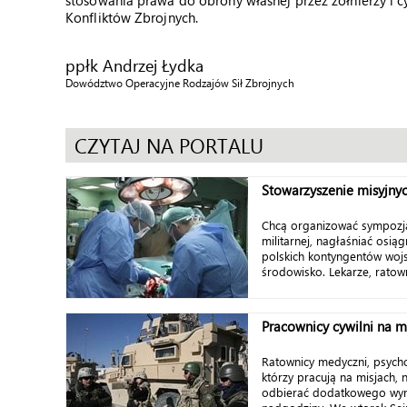
stosowania prawa do obrony własnej przez żołnierzy
Konfliktów Zbrojnych.
ppłk Andrzej Łydka
Dowództwo Operacyjne Rodzajów Sił Zbrojnych
CZYTAJ NA PORTALU
Stowarzyszenie misyjn
Chcą organizować sympozj
militarnej, nagłaśniać osią
polskich kontyngentów woj
środowisko. Lekarze, ratownic
Pracownicy cywilni na mi
Ratownicy medyczni, psycho
którzy pracują na misjach, 
odbierać dodatkowego wyn