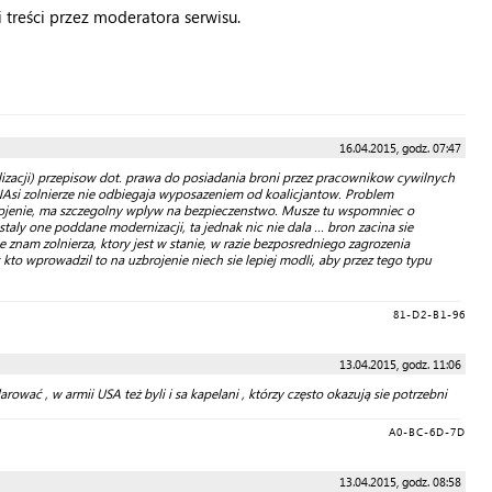
treści przez moderatora serwisu.
16.04.2015, godz. 07:47
zacji) przepisow dot. prawa do posiadania broni przez pracownikow cywilnych
 NAsi zolnierze nie odbiegaja wyposazeniem od koalicjantow. Problem
ojenie, ma szczegolny wplyw na bezpieczenstwo. Musze tu wspomniec o
ly one poddane modernizacji, ta jednak nic nie dala ... bron zacina sie
e znam zolnierza, ktory jest w stanie, w razie bezposredniego zagrozenia
 kto wprowadzil to na uzbrojenie niech sie lepiej modli, aby przez tego typu
81-D2-B1-96
13.04.2015, godz. 11:06
ować , w armii USA też byli i sa kapelani , którzy często okazują sie potrzebni
A0-BC-6D-7D
13.04.2015, godz. 08:58