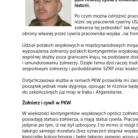
historii.
Po czym można odróżnić praco
różni się pracownik cywilny U
żołnierza tej jednostki? Jak w
obrony własnej przez cywila pracownika wojska „na fron
Udział polskich wojskowych w międzynarodowych misja
wyposażenia żołnierzy polskich kontyngentów wojskowyc
wspólnej służby poza granicami kraju, na podstawie d
i umundurowaniu żołnierzy. Dzięki temu dziś raczej tru
zespołowym żołnierzy i pododdziałów SZRP oraz koalic
Dotychczasowa służba w ramach PKW pozwoliła mi zao
początek jednak mała dygresja, opisując te różnice bę
do zakończonych już misji w Iraku i Afganistanie.
Żołnierz i cywil w PKW
W większości kontyngentów wojskowych oprócz żołnierz
posiadają statusu żołnierza, a mają status cywila. Pr
jedynie po tym, iż nie był uzbrojony. I to mimo iż móg
takiego samego munduru (bez oznaczeń stopnia wojsko
kamizelkę kuloochronną i hełm takiego samego wzoru ja