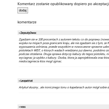
Komentarz zostanie opublikowany dopiero po akceptacji 
komentarze
~ZepsutyOwoc
Zgadzam sie w 100 procentach z autorem tekstu co do poprawy (noweli
wojska na misjach poza granicami kraju, ale nie zgadzam sie z tym, ze
wyposazenia zolnierza, przede wszystkim w nowoczesne-sprawne uzbr
pistoletach WIST, o ktorych wadach wiedziano juz dawno, podobno zosta
podczas strzelania. Druga sprawa dotyczy kabury do tegoz pistoletu, ni
wyciagnac ja szybko z kabury. Osoba, ktora ja zaprojektowala oraz ktos
niedociagniecia ktos mogl zginac.
~Leopatriot
Artykuł słuszny , ale ironicznego tonu o kapelanach autor mógł sobie dar
~voss