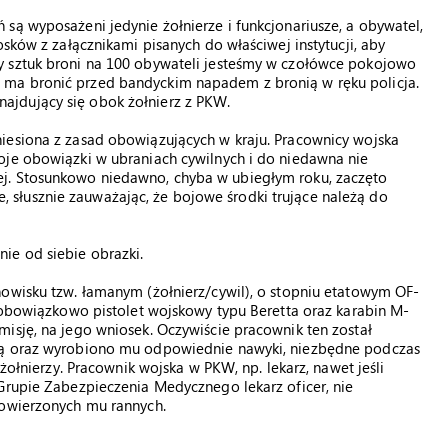
są wyposażeni jedynie żołnierze i funkcjonariusze, a obywatel,
osków z załącznikami pisanych do właściwej instytucji, aby
y sztuk broni na 100 obywateli jesteśmy w czołówce pokojowo
ma bronić przed bandyckim napadem z bronią w ręku policja.
jdujący się obok żołnierz z PKW.
iesiona z zasad obowiązujących w kraju. Pracownicy wojska
oje obowiązki w ubraniach cywilnych i do niedawna nie
j. Stosunkowo niedawno, chyba w ubiegłym roku, zaczęto
słusznie zauważając, że bojowe środki trujące należą do
ie od siebie obrazki.
nowisku tzw. łamanym (żołnierz/cywil), o stopniu etatowym OF-
a obowiązkowo pistolet wojskowy typu Beretta oraz karabin M-
isję, na jego wniosek. Oczywiście pracownik ten został
nią oraz wyrobiono mu odpowiednie nawyki, niezbędne podczas
 żołnierzy. Pracownik wojska w PKW, np. lekarz, nawet jeśli
Grupie Zabezpieczenia Medycznego lekarz oficer, nie
powierzonych mu rannych.