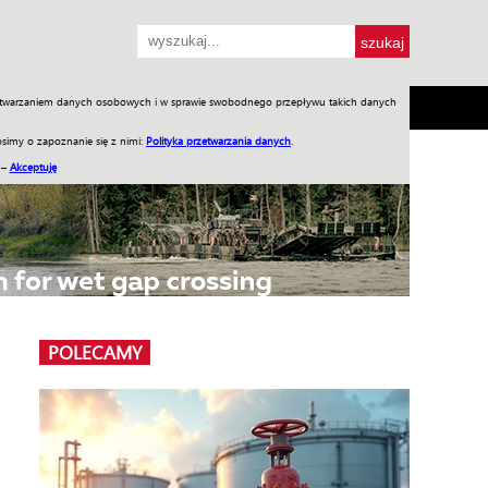
przetwarzaniem danych osobowych i w sprawie swobodnego przepływu takich danych
SH
SKLEP
Jednodniówki
Praca w WIW
simy o zapoznanie się z nimi:
Polityka przetwarzania danych
.
 –
Akceptuję
POLECAMY