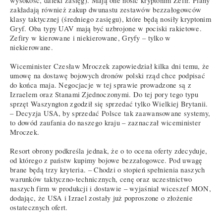
wysokość, daleki zasięg). Mają one nosić kryptonim Zefir. Plany
zakładają również zakup dwunastu zestawów bezzałogowców
klasy taktycznej (średniego zasięgu), które będą nosiły kryptonim
Gryf. Oba typy UAV mają być uzbrojone w pociski rakietowe.
Zefiry w kierowane i niekierowane, Gryfy – tylko w
niekierowane.
Wiceminister Czesław Mroczek zapowiedział kilka dni temu, że
umowę na dostawę bojowych dronów polski rząd chce podpisać
do końca maja. Negocjacje w tej sprawie prowadzone są z
Izraelem oraz Stanami Zjednoczonymi. Do tej pory tego typu
sprzęt Waszyngton zgodził się sprzedać tylko Wielkiej Brytanii.
– Decyzja USA, by sprzedać Polsce tak zaawansowane systemy,
to dowód zaufania do naszego kraju – zaznaczał wiceminister
Mroczek.
Resort obrony podkreśla jednak, że o to ocena oferty zdecyduje,
od którego z państw kupimy bojowe bezzałogowce. Pod uwagę
brane będą trzy kryteria. – Chodzi o stopień spełnienia naszych
warunków taktyczno-technicznych, cenę oraz uczestnictwo
naszych firm w produkcji i dostawie – wyjaśniał wiceszef MON,
dodając, że USA i Izrael zostały już poproszone o złożenie
ostatecznych ofert.