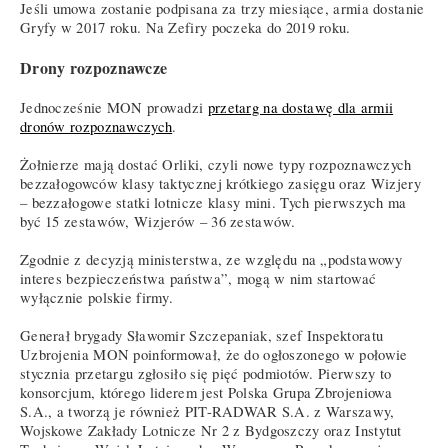
Jeśli umowa zostanie podpisana za trzy miesiące, armia dostanie
Gryfy w 2017 roku. Na Zefiry poczeka do 2019 roku.
Drony rozpoznawcze
Jednocześnie MON prowadzi
przetarg na dostawę dla armii
dronów rozpoznawczych
.
Żołnierze mają dostać Orliki, czyli nowe typy rozpoznawczych
bezzałogowców klasy taktycznej krótkiego zasięgu oraz Wizjery
– bezzałogowe statki lotnicze klasy mini. Tych pierwszych ma
być 15 zestawów, Wizjerów – 36 zestawów.
Zgodnie z decyzją ministerstwa, ze względu na „podstawowy
interes bezpieczeństwa państwa”, mogą w nim startować
wyłącznie polskie firmy.
Generał brygady Sławomir Szczepaniak, szef Inspektoratu
Uzbrojenia MON poinformował, że do ogłoszonego w połowie
stycznia przetargu zgłosiło się pięć podmiotów. Pierwszy to
konsorcjum, którego liderem jest Polska Grupa Zbrojeniowa
S.A., a tworzą je również PIT-RADWAR S.A. z Warszawy,
Wojskowe Zakłady Lotnicze Nr 2 z Bydgoszczy oraz Instytut