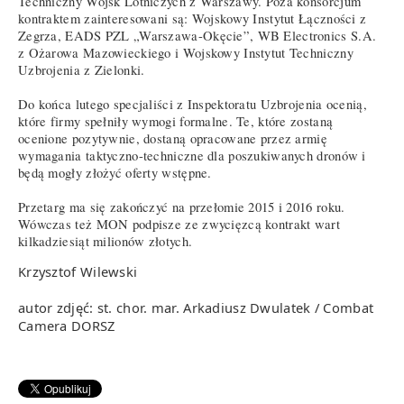
Techniczny Wojsk Lotniczych z Warszawy. Poza konsorcjum
kontraktem zainteresowani są: Wojskowy Instytut Łączności z
Zegrza, EADS PZL „Warszawa-Okęcie”, WB Electronics S.A.
z Ożarowa Mazowieckiego i Wojskowy Instytut Techniczny
Uzbrojenia z Zielonki.
Do końca lutego specjaliści z Inspektoratu Uzbrojenia ocenią,
które firmy spełniły wymogi formalne. Te, które zostaną
ocenione pozytywnie, dostaną opracowane przez armię
wymagania taktyczno-techniczne dla poszukiwanych dronów i
będą mogły złożyć oferty wstępne.
Przetarg ma się zakończyć na przełomie 2015 i 2016 roku.
Wówczas też MON podpisze ze zwycięzcą kontrakt wart
kilkadziesiąt milionów złotych.
Krzysztof Wilewski
autor zdjęć: st. chor. mar. Arkadiusz Dwulatek / Combat
Camera DORSZ