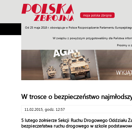
moja polska zbrojna
Od 25 maja 2018 r. obowiązuje w Polsce Rozporządzenie Parlamentu Europejskieg
Armia
Poligon
Sprzęt
Misje
Polityka
Prawo
W związku z powyższym przygotowaliśmy dla Państwa inform
Prosimy o 
W trosce o bezpieczeństwo najmłodsz
11.02.2015, godz. 12:57
5 lutego żołnierze Sekcji Ruchu Drogowego Oddziału Ża
bezpieczeństwa ruchu drogowego w szkole podstawowej