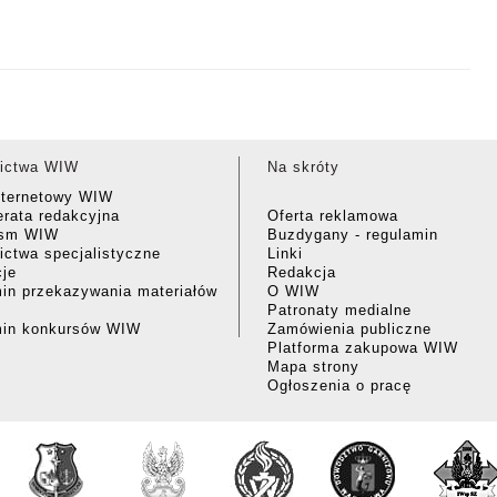
ictwa WIW
Na skróty
nternetowy WIW
rata redakcyjna
Oferta reklamowa
ism WIW
Buzdygany - regulamin
ctwa specjalistyczne
Linki
cje
Redakcja
in przekazywania materiałów
O WIW
Patronaty medialne
min konkursów WIW
Zamówienia publiczne
Platforma zakupowa WIW
Mapa strony
Ogłoszenia o pracę