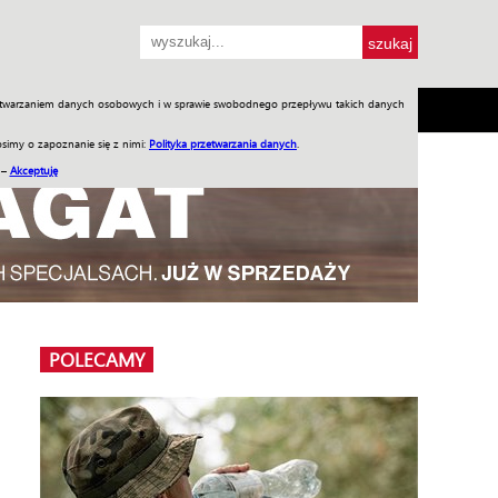
przetwarzaniem danych osobowych i w sprawie swobodnego przepływu takich danych
SH
SKLEP
Jednodniówki
Praca w WIW
simy o zapoznanie się z nimi:
Polityka przetwarzania danych
.
 –
Akceptuję
POLECAMY