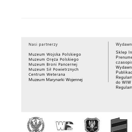
Nasi partnerzy
Wydawn
Sklep I
Muzeum Wojska Polskiego
Prenume
Muzeum Oręża Polskiego
czasop
Muzeum Broni Pancernej
Wydawni
Muzeum Sił Powietrznych
Publika
Centrum Weterana
Regulam
Muzeum Marynarki Wojennej
do WIW
Regula