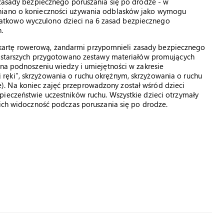
 zasady bezpiecznego poruszania się po drodze - w
mniano o konieczności używania odblasków jako wymogu
atkowo wyczulono dzieci na 6 zasad bezpiecznego
.
artę rowerową, żandarmi przypomnieli zasady bezpiecznego
as starszych przygotowano zestawy materiałów promujących
 na podnoszeniu wiedzy i umiejętności w zakresie
ęki”, skrzyżowania o ruchu okrężnym, skrzyżowania o ruchu
. Na koniec zajęć przeprowadzony został wśród dzieci
pieczeństwie uczestników ruchu. Wszystkie dzieci otrzymały
 ich widoczność podczas poruszania się po drodze.