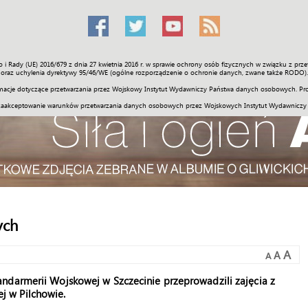
o i Rady (UE) 2016/679 z dnia 27 kwietnia 2016 r. w sprawie ochrony osób fizycznych w związku z 
Świat
Społeczność
Sport
Historia
Galerie
Wideo
ENGLI
oraz uchylenia dyrektywy 95/46/WE (ogólne rozporządzenie o ochronie danych, zwane także RODO).
acje dotyczące przetwarzania przez Wojskowy Instytut Wydawniczy Państwa danych osobowych. Pro
zaakceptowanie warunków przetwarzania danych osobowych przez Wojskowych Instytut Wydawniczy
ych
A
A
A
ndarmerii Wojskowej w Szczecinie przeprowadzili zajęcia z
 w Pilchowie.