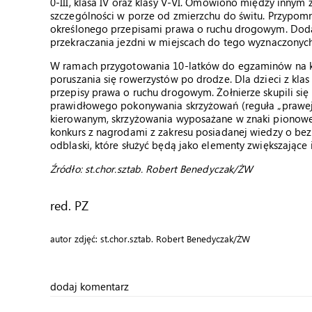
0-III, klasa IV oraz klasy V-VI. Omówiono między innym
szczególności w porze od zmierzchu do świtu. Przypo
określonego przepisami prawa o ruchu drogowym. Dod
przekraczania jezdni w miejscach do tego wyznaczonych
W ramach przygotowania 10-latków do egzaminów na k
poruszania się rowerzystów po drodze. Dla dzieci z kl
przepisy prawa o ruchu drogowym. Żołnierze skupili się
prawidłowego pokonywania skrzyżowań (reguła „prawej r
kierowanym, skrzyżowania wyposażane w znaki pionowe)
konkurs z nagrodami z zakresu posiadanej wiedzy o bez
odblaski, które służyć będą jako elementy zwiększające
Źródło: st.chor.sztab. Robert Benedyczak/ŻW
red. PZ
autor zdjęć: st.chor.sztab. Robert Benedyczak/ŻW
dodaj komentarz