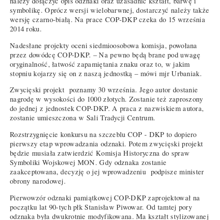
należy dołączyć opis odznaki oraz uzasadnić kształt, barwę i
symbolikę. Oprócz wersji wielobarwnej, dostarczyć należy także
wersję czarno-białą. Na prace COP-DKP czeka do 15 września
2014 roku.
Nadesłane projekty oceni siedmioosobowa komisja, powołana
przez dowódcę COP-DKP. – Na pewno będą brane pod uwagę
oryginalność, łatwość zapamiętania znaku oraz to, w jakim
stopniu kojarzy się on z naszą jednostką – mówi mjr Urbaniak.
Zwycięski projekt poznamy 30 września. Jego autor dostanie
nagrodę w wysokości do 1000 złotych. Zostanie też zaproszony
do jednej z jednostek COP-DKP. A praca z nazwiskiem autora,
zostanie umieszczona w Sali Tradycji Centrum.
Rozstrzygnięcie konkursu na szczeblu COP - DKP to dopiero
pierwszy etap wprowadzania odznaki. Potem zwycięski projekt
będzie musiała zatwierdzić Komisja Historyczna do spraw
Symboliki Wojskowej MON. Gdy odznaka zostanie
zaakceptowana, decyzję o jej wprowadzeniu podpisze minister
obrony narodowej.
Pierwowzór odznaki pamiątkowej COP-DKP zaprojektował na
początku lat 90-tych płk Stanisław Piwowar. Od tamtej pory
odznaka była dwukrotnie modyfikowana. Ma kształt stylizowanej