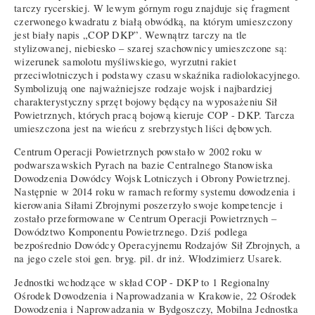
tarczy rycerskiej. W lewym górnym rogu znajduje się fragment
czerwonego kwadratu z białą obwódką, na którym umieszczony
jest biały napis „COP DKP”. Wewnątrz tarczy na tle
stylizowanej, niebiesko – szarej szachownicy umieszczone są:
wizerunek samolotu myśliwskiego, wyrzutni rakiet
przeciwlotniczych i podstawy czasu wskaźnika radiolokacyjnego.
Symbolizują one najważniejsze rodzaje wojsk i najbardziej
charakterystyczny sprzęt bojowy będący na wyposażeniu Sił
Powietrznych, których pracą bojową kieruje COP - DKP. Tarcza
umieszczona jest na wieńcu z srebrzystych liści dębowych.
Centrum Operacji Powietrznych powstało w 2002 roku w
podwarszawskich Pyrach na bazie Centralnego Stanowiska
Dowodzenia Dowódcy Wojsk Lotniczych i Obrony Powietrznej.
Następnie w 2014 roku w ramach reformy systemu dowodzenia i
kierowania Siłami Zbrojnymi poszerzyło swoje kompetencje i
zostało przeformowane w Centrum Operacji Powietrznych –
Dowództwo Komponentu Powietrznego. Dziś podlega
bezpośrednio Dowódcy Operacyjnemu Rodzajów Sił Zbrojnych, a
na jego czele stoi gen. bryg. pil. dr inż. Włodzimierz Usarek.
Jednostki wchodzące w skład COP - DKP to 1 Regionalny
Ośrodek Dowodzenia i Naprowadzania w Krakowie, 22 Ośrodek
Dowodzenia i Naprowadzania w Bydgoszczy, Mobilna Jednostka