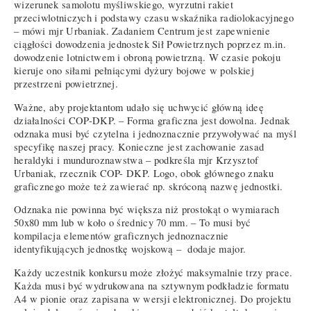
wizerunek samolotu myśliwskiego, wyrzutni rakiet
przeciwlotniczych i podstawy czasu wskaźnika radiolokacyjnego
– mówi mjr Urbaniak. Zadaniem Centrum jest zapewnienie
ciągłości dowodzenia jednostek Sił Powietrznych poprzez m.in.
dowodzenie lotnictwem i obroną powietrzną. W czasie pokoju
kieruje ono siłami pełniącymi dyżury bojowe w polskiej
przestrzeni powietrznej.
Ważne, aby projektantom udało się uchwycić główną ideę
działalności COP-DKP. – Forma graficzna jest dowolna. Jednak
odznaka musi być czytelna i jednoznacznie przywoływać na myśl
specyfikę naszej pracy. Konieczne jest zachowanie zasad
heraldyki i munduroznawstwa – podkreśla mjr Krzysztof
Urbaniak, rzecznik COP- DKP. Logo, obok głównego znaku
graficznego może też zawierać np. skróconą nazwę jednostki.
Odznaka nie powinna być większa niż prostokąt o wymiarach
50x80 mm lub w koło o średnicy 70 mm. – To musi być
kompilacja elementów graficznych jednoznacznie
identyfikujących jednostkę wojskową – dodaje major.
Każdy uczestnik konkursu może złożyć maksymalnie trzy prace.
Każda musi być wydrukowana na sztywnym podkładzie formatu
A4 w pionie oraz zapisana w wersji elektronicznej. Do projektu