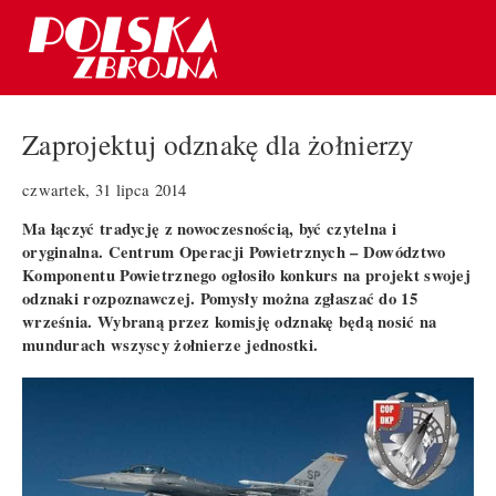
Zaprojektuj odznakę dla żołnierzy
czwartek, 31 lipca 2014
Ma łączyć tradycję z nowoczesnością, być czytelna i
oryginalna. Centrum Operacji Powietrznych – Dowództwo
Komponentu Powietrznego ogłosiło konkurs na projekt swojej
odznaki rozpoznawczej. Pomysły można zgłaszać do 15
września. Wybraną przez komisję odznakę będą nosić na
mundurach wszyscy żołnierze jednostki.