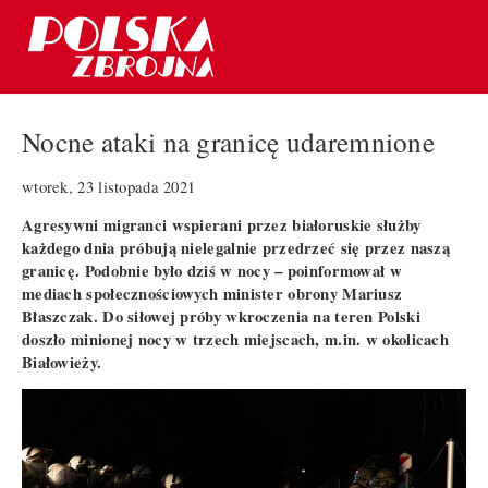
Nocne ataki na granicę udaremnione
wtorek, 23 listopada 2021
Agresywni migranci wspierani przez białoruskie służby
każdego dnia próbują nielegalnie przedrzeć się przez naszą
granicę. Podobnie było dziś w nocy – poinformował w
mediach społecznościowych minister obrony Mariusz
Błaszczak. Do siłowej próby wkroczenia na teren Polski
doszło minionej nocy w trzech miejscach, m.in. w okolicach
Białowieży.