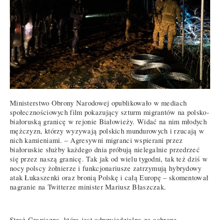
Ministerstwo Obrony Narodowej opublikowało w mediach
społecznościowych film pokazujący szturm migrantów na polsko-
białoruską granicę w rejonie Białowieży. Widać na nim młodych
mężczyzn, którzy wyzywają polskich mundurowych i rzucają w
nich kamieniami. – Agresywni migranci wspierani przez
białoruskie służby każdego dnia próbują nielegalnie przedrzeć
się przez naszą granicę. Tak jak od wielu tygodni, tak też dziś w
nocy polscy żołnierze i funkcjonariusze zatrzymują hybrydowy
atak Łukaszenki oraz bronią Polskę i całą Europę – skomentował
nagranie na Twitterze minister Mariusz Błaszczak.
Straż Graniczna, która jest odpowiedzialna za ochronę