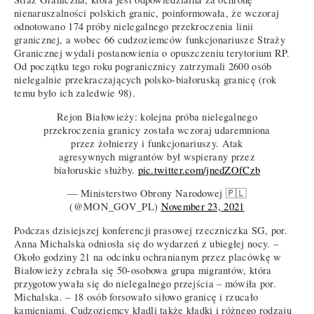
nienaruszalności polskich granic, poinformowała, że wczoraj
odnotowano 174 próby nielegalnego przekroczenia linii
granicznej, a wobec 66 cudzoziemców funkcjonariusze Straży
Granicznej wydali postanowienia o opuszczeniu terytorium RP.
Od początku tego roku pogranicznicy zatrzymali 2600 osób
nielegalnie przekraczających polsko-białoruską granicę (rok
temu było ich zaledwie 98).
Rejon Białowieży: kolejna próba nielegalnego
przekroczenia granicy została wczoraj udaremniona
przez żołnierzy i funkcjonariuszy. Atak
agresywnych migrantów był wspierany przez
białoruskie służby.
pic.twitter.com/jnedZOfCzb
— Ministerstwo Obrony Narodowej 🇵🇱
(@MON_GOV_PL)
November 23, 2021
Podczas dzisiejszej konferencji prasowej rzeczniczka SG, por.
Anna Michalska odniosła się do wydarzeń z ubiegłej nocy. –
Około godziny 21 na odcinku ochranianym przez placówkę w
Białowieży zebrała się 50-osobowa grupa migrantów, która
przygotowywała się do nielegalnego przejścia – mówiła por.
Michalska. – 18 osób forsowało siłowo granicę i rzucało
kamieniami. Cudzoziemcy kładli także kładki i różnego rodzaju