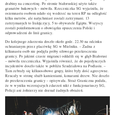
drabiny na concertinę. Po stronie białoruskiej użyto także
granatów hukowych – mówiła. Rzeczniczka SG wyjaśniła, że
osiemnastu osobom udało się wedrzeć na teren RP na odległość
kilku metrów, ale natychmiast zostali zatrzymani. 13
zatrzymanych to Irakijczycy, 5 to obywatele Egiptu. Wszyscy
zostali poinformowani o obowiązku opuszczenia Polski i
odprowadzeni do linii granicy.
Do kolejnego zdarzenia doszło około godz. 22.30 na odcinku
ochranianym przez placówkę SG w Mielniku. – Żadna z
kilkunastu osób nie podjęła próby siłowego przekroczenia
granicy. Po jakimś czasie migranci oddalili się w głąb Białorusi
– mówiła rzeczniczka. Wyjaśniła również, że do pojedynczych
incydentów doszło także w pobliżu Szudziałowa na Podlasiu. –
Tam zebrały się kilkuosobowe grupy, które były dość agresywne.
Rzucały w stronę służb kamieniami, konarami drzew. Nie doszło
do przekroczenia granicy – opisywała. Straż Graniczna podała,
że w wyniku wczorajszych zdarzeń nikt z funkcjonariuszy SG,
Policji ani żołnierzy nie doznał żadnych obrażeń.