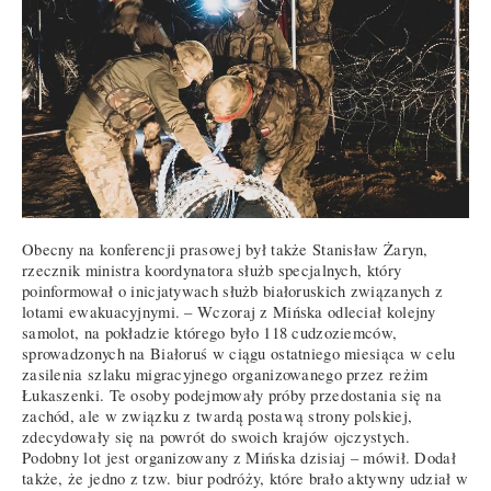
Obecny na konferencji prasowej był także Stanisław Żaryn,
rzecznik ministra koordynatora służb specjalnych, który
poinformował o inicjatywach służb białoruskich związanych z
lotami ewakuacyjnymi. – Wczoraj z Mińska odleciał kolejny
samolot, na pokładzie którego było 118 cudzoziemców,
sprowadzonych na Białoruś w ciągu ostatniego miesiąca w celu
zasilenia szlaku migracyjnego organizowanego przez reżim
Łukaszenki. Te osoby podejmowały próby przedostania się na
zachód, ale w związku z twardą postawą strony polskiej,
zdecydowały się na powrót do swoich krajów ojczystych.
Podobny lot jest organizowany z Mińska dzisiaj – mówił. Dodał
także, że jedno z tzw. biur podróży, które brało aktywny udział w