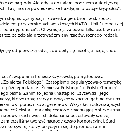
eżnie od nagrody. Ale gdy ją dostałem, poczułem autentyczną
ch. Tak, można powiedzieć, że Buzdygan prostuje kręgosłup”.
m stopniu dystrybucji”, stwierdza gen. broni w st. spocz.
tawicielem przy komitetach wojskowych NATO i Unii Europejskiej
a polu dyplomacji”. „Otrzymuje ją zaledwie kilka osób w roku,
st też, że zdołała przetrwać zmiany rządów, różnego rodzaju
ynęły od pierwszej edycji, dorobiły się nieoficjalnego, choć
h ludzi”, wspomina Ireneusz Czyżewski, pomysłodawca
ą „Żołnierza Polskiego”. Czasopismo popularyzowało tematykę
t później redakcje „Żołnierza Polskiego” i „Polski Zbrojnej”
iego pisma. Zanim to jednak nastąpiło, Czyżewski i jego
ierzy, którzy robią rzeczy niezwykłe: w zaciszu gabinetów i na
sierżantów, poruczników, generałów. Wszystkich odczuwających
iebie coś ekstra – maleńką cegiełkę zmieniającą oblicze armii.
h środowiskach, więc ich dokonania pozostawały szerzej
e zamierzaliśmy tworzyć nagrody czysto korporacyjnej. Stąd
nież cywile, którzy przyczynili się do promocji armii i