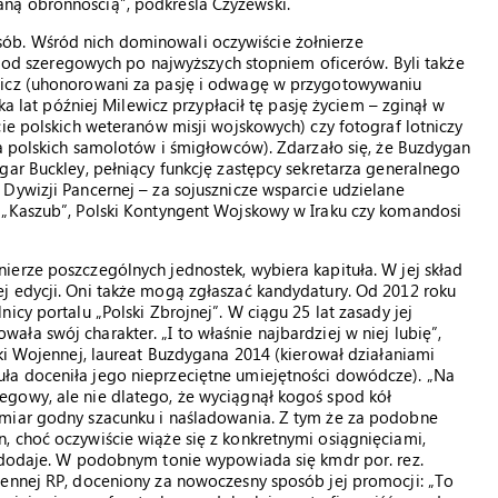
ną obronnością”, podkreśla Czyżewski.
ób. Wśród nich dominowali oczywiście żołnierze
 – od szeregowych po najwyższych stopniem oficerów. Byli także
wicz (uhonorowani za pasję i odwagę w przygotowywaniu
ka lat później Milewicz przypłacił tę pasję życiem – zginął w
ie polskich weteranów misji wojskowych) czy fotograf lotniczy
ia polskich samolotów i śmigłowców). Zdarzało się, że Buzdygan
gar Buckley, pełniący funkcję zastępcy sekretarza generalnego
Dywizji Pancernej – za sojusznicze wsparcie udzielane
 „Kaszub”, Polski Kontyngent Wojskowy w Iraku czy komandosi
erze poszczególnych jednostek, wybiera kapituła. W jej skład
j edycji. Oni także mogą zgłaszać kandydatury. Od 2012 roku
icy portalu „Polski Zbrojnej”. W ciągu 25 lat zasady jej
ła swój charakter. „I to właśnie najbardziej w niej lubię”,
rki Wojennej, laureat Buzdygana 2014 (kierował działaniami
ła doceniła jego nieprzeciętne umiejętności dowódcze). „Na
gowy, ale nie dlatego, że wyciągnął kogoś spod kół
 miar godny szacunku i naśladowania. Z tym że za podobne
 choć oczywiście wiąże się z konkretnymi osiągnięciami,
, dodaje. W podobnym tonie wypowiada się kmdr por. rez.
jennej RP, doceniony za nowoczesny sposób jej promocji: „To