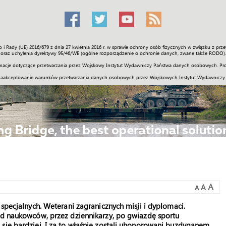
o i Rady (UE) 2016/679 z dnia 27 kwietnia 2016 r. w sprawie ochrony osób fizycznych w związku z 
Świat
Społeczność
Sport
Historia
Galerie
Wideo
ENGLI
oraz uchylenia dyrektywy 95/46/WE (ogólne rozporządzenie o ochronie danych, zwane także RODO).
acje dotyczące przetwarzania przez Wojskowy Instytut Wydawniczy Państwa danych osobowych. Pro
zaakceptowanie warunków przetwarzania danych osobowych przez Wojskowych Instytut Wydawniczy
A
A
A
 specjalnych. Weterani zagranicznych misji i dyplomaci.
 od naukowców, przez dziennikarzy, po gwiazdę sportu
się bardziej. I za to właśnie zostali uhonorowani buzdyganem