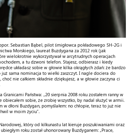
 ppor. Sebastian Bąbel, pilot śmigłowca pokładowego SH-2G i
ictwa Morskiego, laureat Buzdygana za 2012 rok (jak
które wielokrotnie wykorzystywał w arcytrudnych operacjach
ochodem, a tu dzwoni telefon. Stajesz, odbierasz i kiedy
rędce układasz sobie w głowie kilka okrągłych zdań: że bardzo
bo już sama nominacja to wielki zaszczyt. I nagle dociera do
e, choć nie całkiem składnie dziękujesz, a w głowie zaczyna ci
.
za Granicami Państwa: „20 sierpnia 2008 roku zostałem ranny w
e obiecałem sobie, że zrobię wszystko, by nadal służyć w armii.
łem w dłoni Buzdygan, pomyślałem: no chłopie, teraz to już nie
chwil w moim życiu”.
 Narodowej, który od kilkunastu lat kieruje poszukiwaniami oraz
o w ubiegłym roku został uhonorowany Buzdyganem: „Prace,