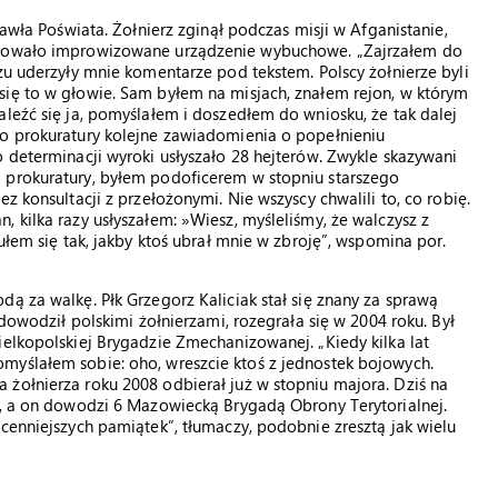
Pawła Poświata. Żołnierz zginął podczas misji w Afganistanie,
lodowało improwizowane urządzenie wybuchowe. „Zajrzałem do
zu uderzyły mnie komentarze pod tekstem. Polscy żołnierze byli
się to w głowie. Sam byłem na misjach, znałem rejon, w którym
aleźć się ja, pomyślałem i doszedłem do wniosku, że tak dalej
do prokuratury kolejne zawiadomienia o popełnieniu
o determinacji wyroki usłyszało 28 hejterów. Zwykle skazywani
 prokuratury, byłem podoficerem w stopniu starszego
z konsultacji z przełożonymi. Nie wszyscy chwalili to, co robię.
 kilka razy usłyszałem: »Wiesz, myśleliśmy, że walczysz z
ułem się tak, jakby ktoś ubrał mnie w zbroję”, wspomina por.
ą za walkę. Płk Grzegorz Kaliciak stał się znany za sprawą
 dowodził polskimi żołnierzami, rozegrała się w 2004 roku. Był
ielkopolskiej Brygadzie Zmechanizowanej. „Kiedy kilka lat
myślałem sobie: oho, wreszcie ktoś z jednostek bojowych.
żołnierza roku 2008 odbierał już w stopniu majora. Dziś na
i, a on dowodzi 6 Mazowiecką Brygadą Obrony Terytorialnej.
jcenniejszych pamiątek”, tłumaczy, podobnie zresztą jak wielu