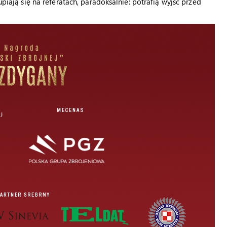
upiają się na referatach, paradoksalnie: potrafią wyjść przed