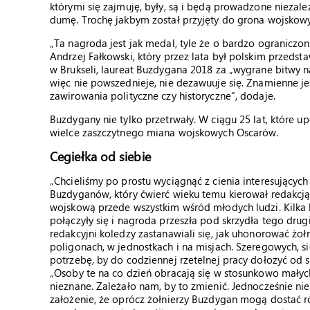
którymi się zajmuję, były, są i będą prowadzone niezal
dumę. Trochę jakbym został przyjęty do grona wojskowy
„Ta nagroda jest jak medal, tyle że o bardzo ograniczony
Andrzej Fałkowski, który przez lata był polskim przeds
w Brukseli, laureat Buzdygana 2018 za „wygrane bitwy n
więc nie powszednieje, nie dezawuuje się. Znamienne je
zawirowania polityczne czy historyczne”, dodaje.
Buzdygany nie tylko przetrwały. W ciągu 25 lat, które upł
wielce zaszczytnego miana wojskowych Oscarów.
Cegiełka od siebie
„Chcieliśmy po prostu wyciągnąć z cienia interesującyc
Buzdyganów, który ćwierć wieku temu kierował redakcj
wojskową przede wszystkim wśród młodych ludzi. Kilka la
połączyły się i nagroda przeszła pod skrzydła tego drug
redakcyjni koledzy zastanawiali się, jak uhonorować żołn
poligonach, w jednostkach i na misjach. Szeregowych, 
potrzebę, by do codziennej rzetelnej pracy dołożyć od s
„Osoby te na co dzień obracają się w stosunkowo małyc
nieznane. Zależało nam, by to zmienić. Jednocześnie ni
założenie, że oprócz żołnierzy Buzdygan mogą dostać rów