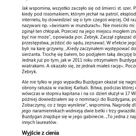
Jak wspomina, wszystko zaczęło się od śmierci st. szer. 
kiedy pod rosomakiem, którym jechał na patrol, eksp
internetu, by dowiedzieć się o tym czegoś więcej. Od ra
nazywani np. »świniami w mundurach«. Nie mieściło mi 
zginął ten chłopak. Przecież na jego miejscu mogłem zn
być nie może”, opowiada por. Żebryk. Zaczął zgłaszać 
przestępstwa, jeździć do sądu, zeznawać. W efekcie jeg
byli na karę grzywny. „Kiedy zaczynałem występować do
sierżanta. Trochę się bałem, bo podjąłem taką decyzję be
Jednak już po tym, jak w 2011 roku otrzymałem Buzdygan,
wiatrakami. A okazało się, że jednak miałeś rację«. Pocz
Żebryk.
Ale nie tylko w jego wypadku Buzdygan okazał się nagrod
obrony ratusza w irackiej Karbali. Bitwa, podczas której
wówczas w stopniu kapitana i na co dzień służył w 17 W
później dowiedziałem się o nominacji do Buzdygana, po
Zobaczymy, co z tego wyniknie”, wspomina. Nagrodę dla 
jego naramiennikach widnieją dwie belki i trzy gwiazdk
Buzdygan znajduje się w jego gabinecie. „To jedna z na
innych laureatów.
Wyjście z cienia