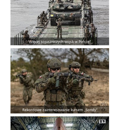
Więcej sojuszniczych wojsk w Polsce?
Rekordowe zainteresowanie kursem „Sondy”