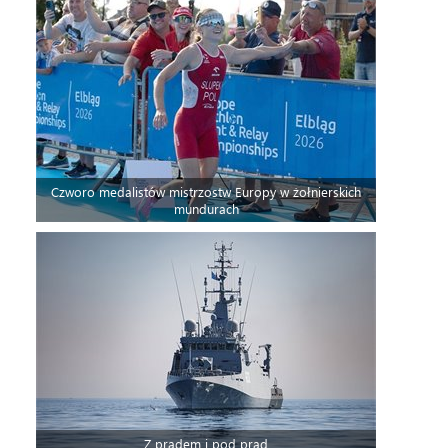
Czworo medalistów mistrzostw Europy w żołnierskich
mundurach
Z prądem i pod prąd