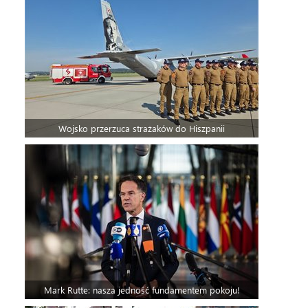
Wojsko przerzuca strażaków do Hiszpanii
Mark Rutte: nasza jedność fundamentem pokoju!