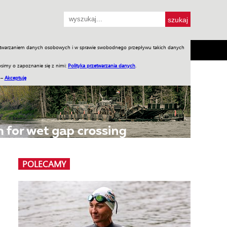
przetwarzaniem danych osobowych i w sprawie swobodnego przepływu takich danych
SH
SKLEP
Jednodniówki
Praca w WIW
simy o zapoznanie się z nimi:
Polityka przetwarzania danych
.
 –
Akceptuję
POLECAMY