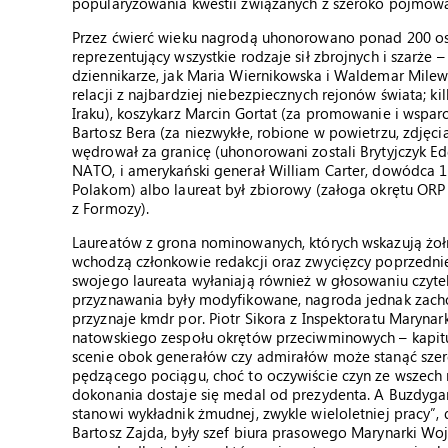
popularyzowania kwestii związanych z szeroko pojmowa
Przez ćwierć wieku nagrodą uhonorowano ponad 200 os
reprezentujący wszystkie rodzaje sił zbrojnych i szarże
dziennikarze, jak Maria Wiernikowska i Waldemar Mile
relacji z najbardziej niebezpiecznych rejonów świata; kil
Iraku), koszykarz Marcin Gortat (za promowanie i wsparc
Bartosz Bera (za niezwykłe, robione w powietrzu, zdjęc
wędrował za granicę (uhonorowani zostali Brytyjczyk Ed
NATO, i amerykański generał William Carter, dowódca 1 
Polakom) albo laureat był zbiorowy (załoga okrętu ORP
z Formozy).
Laureatów z grona nominowanych, których wskazują żołni
wchodzą członkowie redakcji oraz zwycięzcy poprzednie
swojego laureata wyłaniają również w głosowaniu czyteln
przyznawania były modyfikowane, nagroda jednak zachowa
przyznaje kmdr por. Piotr Sikora z Inspektoratu Maryna
natowskiego zespołu okrętów przeciwminowych – kapitu
scenie obok generałów czy admirałów może stanąć szere
pędzącego pociągu, choć to oczywiście czyn ze wszech
dokonania dostaje się medal od prezydenta. A Buzdygan,
stanowi wykładnik żmudnej, zwykle wieloletniej pracy”
Bartosz Zajda, były szef biura prasowego Marynarki Wo