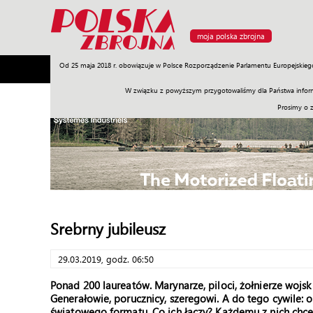
moja polska zbrojna
Od 25 maja 2018 r. obowiązuje w Polsce Rozporządzenie Parlamentu Europejskieg
Armia
Poligon
Sprzęt
Misje
Polityka
Prawo
W związku z powyższym przygotowaliśmy dla Państwa inform
Prosimy o 
Srebrny jubileusz
29.03.2019, godz. 06:50
Ponad 200 laureatów. Marynarze, piloci, żołnierze wojsk
Generałowie, porucznicy, szeregowi. A do tego cywile:
światowego formatu. Co ich łączy? Każdemu z nich chce 