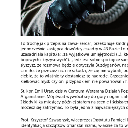
To trochę jak przepis na zawał serca”, przekonuje kmdr
jednocześnie zastępca dowódcy eskadry w 43 Bazie Lotn
uzasadniała kapituła: „za wyjątkowe umiejętności (...), 
bojowych i kryzysowych”). „Jedziesz sobie spokojnie sam
słyszysz, że rozmowa będzie dotyczyła Buzdyganów, nap
ci miło, że przecież nic nie szkodzi, że cię nie wybrali, 
ciebie, że to właśnie ty dostaniesz tę nagrodę. Grzeczni
kiełkować myśl: czy oni przypadkiem nie powariowali?!”
St. kpr. Emil Uran, dziś w Centrum Weterana Działań Po
Afganistanie. Mój świat wywrócił się do góry nogami, al
I kiedy kilka miesięcy później stałem na scenie i ściska
możesz się zatrzymać. To była jedna z najważniejszych 
Prof. Krzysztof Szwagrzyk, wiceprezes Instytutu Pamięci
identyfikacją szczątków ofiar stalinizmu, właśnie za t