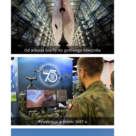
Od arkusza blachy do gotowego Miecznika
Rywalizacja o indeks WAT-u