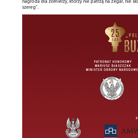
nagroda dla żołnierzy, którzy nie patrzą na zegar, nie sk
szereg”.