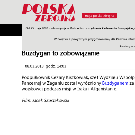
moja polska zbrojna
Od 25 maja 2018 r. obowiązuje w Polsce Rozporządzenie Parlamentu Europejskieg
Armia
Poligon
Sprzęt
Misje
Polityka
Prawo
W związku z powyższym przygotowaliśmy dla Państwa inform
Prosimy o 
Buzdygan to zobowiązanie
08.03.2013, godz. 14:03
Podpułkownik Cezary Kiszkowiak, szef Wydziału Współpr
Pancernej w Żaganiu został wyróżniony
Buzdyganem
za 
wojskowej podczas misji w Iraku i Afganistanie.
Film: Jacek Szustakowski