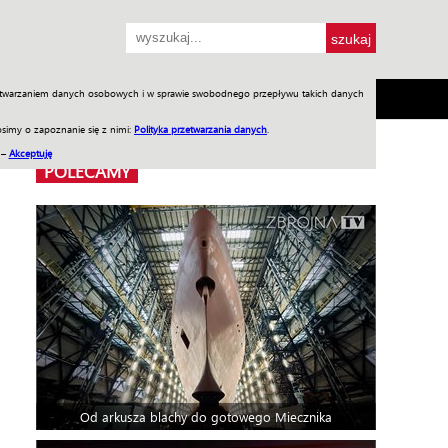
przetwarzaniem danych osobowych i w sprawie swobodnego przepływu takich danych
SH
SKLEP
Jednodniówki
Praca w WIW
simy o zapoznanie się z nimi:
Polityka przetwarzania danych
.
 –
Akceptuję
POLECAMY
Od arkusza blachy do gotowego Miecznika