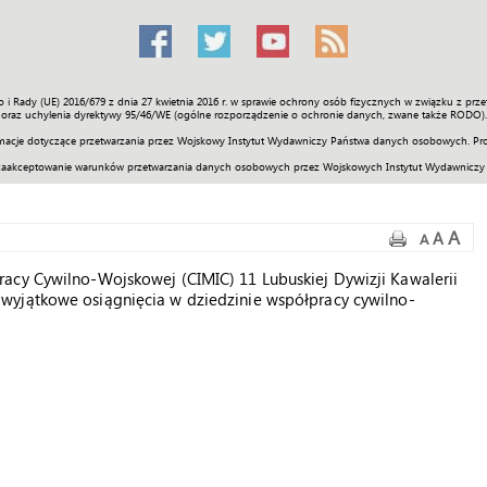
o i Rady (UE) 2016/679 z dnia 27 kwietnia 2016 r. w sprawie ochrony osób fizycznych w związku z 
Świat
Społeczność
Sport
Historia
Galerie
Wideo
ENGLI
oraz uchylenia dyrektywy 95/46/WE (ogólne rozporządzenie o ochronie danych, zwane także RODO).
acje dotyczące przetwarzania przez Wojskowy Instytut Wydawniczy Państwa danych osobowych. Pro
zaakceptowanie warunków przetwarzania danych osobowych przez Wojskowych Instytut Wydawniczy
A
A
A
acy Cywilno-Wojskowej (CIMIC) 11 Lubuskiej Dywizji Kawalerii
wyjątkowe osiągnięcia w dziedzinie współpracy cywilno-