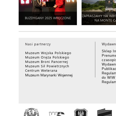
ZAPRASZAMY NA WIR
BUZDYGANY 2025 WRĘCZONE
NA MONTE C
Nasi partnerzy
Wydawn
Sklep I
Muzeum Wojska Polskiego
Prenume
Muzeum Oręża Polskiego
czasop
Muzeum Broni Pancernej
Wydawni
Muzeum Sił Powietrznych
Publika
Centrum Weterana
Regulam
Muzeum Marynarki Wojennej
do WIW
Regula