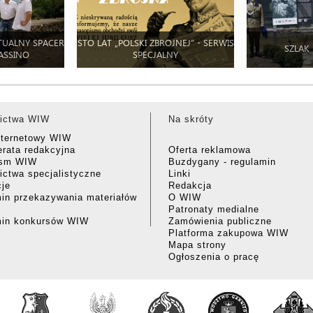
TUALNY SPACER
STO LAT „POLSKI ZBROJNEJ” - SERWIS
SZLAK
ASSINO
SPECJALNY
ictwa WIW
Na skróty
nternetowy WIW
rata redakcyjna
Oferta reklamowa
ism WIW
Buzdygany - regulamin
ctwa specjalistyczne
Linki
cje
Redakcja
in przekazywania materiałów
O WIW
Patronaty medialne
min konkursów WIW
Zamówienia publiczne
Platforma zakupowa WIW
Mapa strony
Ogłoszenia o pracę