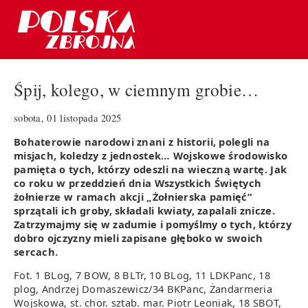
Śpij, kolego, w ciemnym grobie…
sobota, 01 listopada 2025
Bohaterowie narodowi znani z historii, polegli na
misjach, koledzy z jednostek… Wojskowe środowisko
pamięta o tych, którzy odeszli na wieczną wartę. Jak
co roku w przeddzień dnia Wszystkich Świętych
żołnierze w ramach akcji „Żołnierska pamięć”
sprzątali ich groby, składali kwiaty, zapalali znicze.
Zatrzymajmy się w zadumie i pomyślmy o tych, którzy
dobro ojczyzny mieli zapisane głęboko w swoich
sercach.
Fot. 1 BLog, 7 BOW, 8 BLTr, 10 BLog, 11 LDKPanc, 18
plog, Andrzej Domaszewicz/34 BKPanc, Żandarmeria
Wojskowa,
st. chor. sztab. mar. Piotr Leoniak, 18 SBOT,