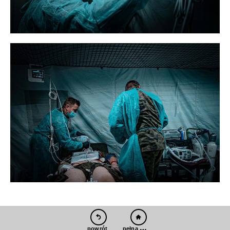
pełna wersja
powrót