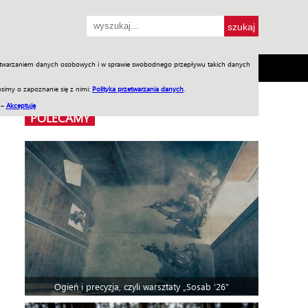
przetwarzaniem danych osobowych i w sprawie swobodnego przepływu takich danych
SH
SKLEP
Jednodniówki
Praca w WIW
simy o zapoznanie się z nimi:
Polityka przetwarzania danych
.
 –
Akceptuję
POLECAMY
Ogień i precyzja, czyli warsztaty „Sosab ‘26”