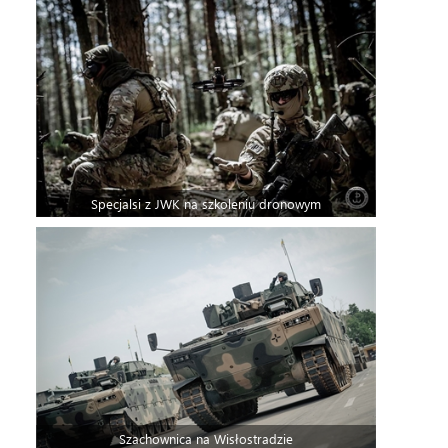
Specjalsi z JWK na szkoleniu dronowym
Szachownica na Wisłostradzie