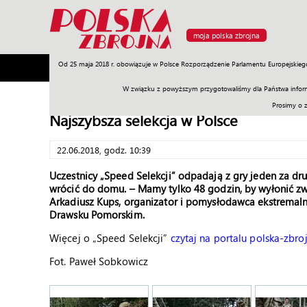
moja polska zbrojna
Od 25 maja 2018 r. obowiązuje w Polsce Rozporządzenie Parlamentu Europejskieg
Armia
Poligon
Sprzęt
Misje
Polityka
Prawo
W związku z powyższym przygotowaliśmy dla Państwa inform
Prosimy o 
Najszybsza selekcja w Polsce
22.06.2018, godz. 10:39
Uczestnicy „Speed Selekcji” odpadają z gry jeden za dr
wrócić do domu. – Mamy tylko 48 godzin, by wyłonić zwy
Arkadiusz Kups, organizator i pomysłodawca ekstremaln
Drawsku Pomorskim.
Więcej o „Speed Selekcji”
czytaj na portalu polska-zbroj
Fot. Paweł Sobkowicz