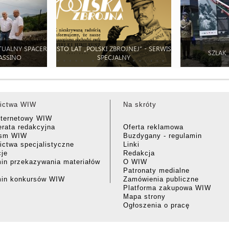
TUALNY SPACER
STO LAT „POLSKI ZBROJNEJ” - SERWIS
SZLAK
ASSINO
SPECJALNY
ictwa WIW
Na skróty
nternetowy WIW
rata redakcyjna
Oferta reklamowa
ism WIW
Buzdygany - regulamin
ctwa specjalistyczne
Linki
cje
Redakcja
in przekazywania materiałów
O WIW
Patronaty medialne
min konkursów WIW
Zamówienia publiczne
Platforma zakupowa WIW
Mapa strony
Ogłoszenia o pracę