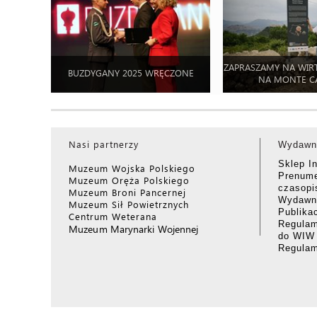
ZAPRASZAMY NA WIR
BUZDYGANY 2025 WRĘCZONE
NA MONTE C
Nasi partnerzy
Wydawn
Sklep I
Muzeum Wojska Polskiego
Prenume
Muzeum Oręża Polskiego
czasop
Muzeum Broni Pancernej
Wydawni
Muzeum Sił Powietrznych
Publika
Centrum Weterana
Regulam
Muzeum Marynarki Wojennej
do WIW
Regula