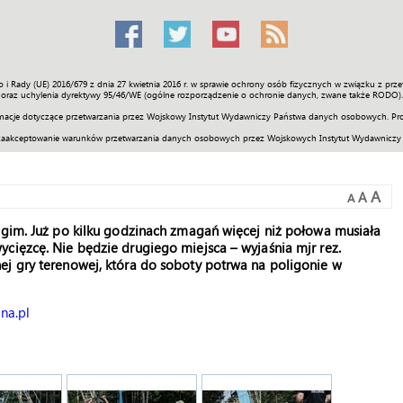
o i Rady (UE) 2016/679 z dnia 27 kwietnia 2016 r. w sprawie ochrony osób fizycznych w związku z 
Świat
Społeczność
Sport
Historia
Galerie
Wideo
ENGLI
oraz uchylenia dyrektywy 95/46/WE (ogólne rozporządzenie o ochronie danych, zwane także RODO).
acje dotyczące przetwarzania przez Wojskowy Instytut Wydawniczy Państwa danych osobowych. Pro
zaakceptowanie warunków przetwarzania danych osobowych przez Wojskowych Instytut Wydawniczy
A
A
A
ugim. Już po kilku godzinach zmagań więcej niż połowa musiała
cięzcę. Nie będzie drugiego miejsca – wyjaśnia mjr rez.
ej gry terenowej, która do soboty potrwa na poligonie w
na.pl