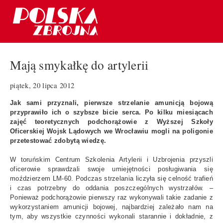
Mają smykałkę do artylerii
piątek, 20 lipca 2012
Jak sami przyznali, pierwsze strzelanie amunicją bojową
przyprawiło ich o szybsze bicie serca. Po kilku miesiącach
zajęć teoretycznych podchorążowie z Wyższej Szkoły
Oficerskiej Wojsk Lądowych we Wrocławiu mogli na poligonie
przetestować zdobytą wiedzę.
W toruńskim Centrum Szkolenia Artylerii i Uzbrojenia przyszli
oficerowie sprawdzali swoje umiejętności posługiwania się
moździerzem LM-60. Podczas strzelania liczyła się celność trafień
i czas potrzebny do oddania poszczególnych wystrzałów. –
Ponieważ podchorążowie pierwszy raz wykonywali takie zadanie z
wykorzystaniem amunicji bojowej, najbardziej zależało nam na
tym, aby wszystkie czynności wykonali starannie i dokładnie, z