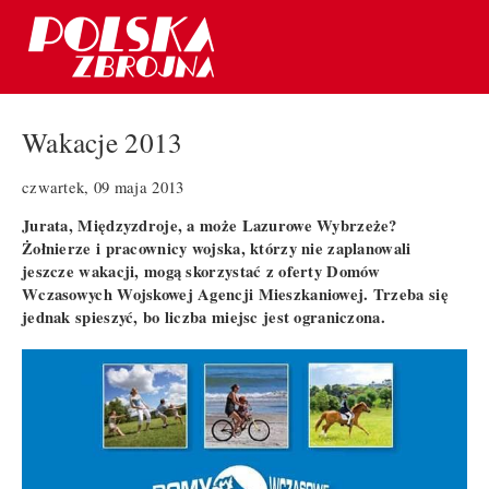
Wakacje 2013
czwartek, 09 maja 2013
Jurata, Międzyzdroje, a może Lazurowe Wybrzeże?
Żołnierze i pracownicy wojska, którzy nie zaplanowali
jeszcze wakacji, mogą skorzystać z oferty Domów
Wczasowych Wojskowej Agencji Mieszkaniowej. Trzeba się
jednak spieszyć, bo liczba miejsc jest ograniczona.