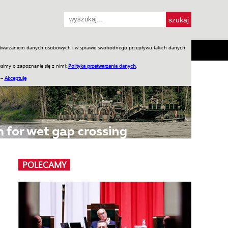
przetwarzaniem danych osobowych i w sprawie swobodnego przepływu takich danych
SH
SKLEP
Jednodniówki
Praca w WIW
simy o zapoznanie się z nimi:
Polityka przetwarzania danych
.
 –
Akceptuję
POLECAMY