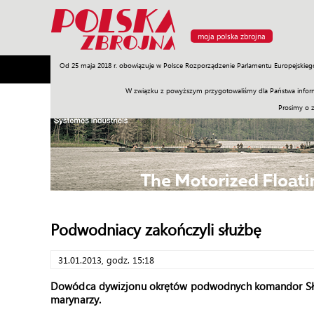
moja polska zbrojna
Od 25 maja 2018 r. obowiązuje w Polsce Rozporządzenie Parlamentu Europejskieg
Armia
Poligon
Sprzęt
Misje
Polityka
Prawo
W związku z powyższym przygotowaliśmy dla Państwa inform
Prosimy o 
Podwodniacy zakończyli służbę
31.01.2013, godz. 15:18
Dowódca dywizjonu okrętów podwodnych komandor Sła
marynarzy.