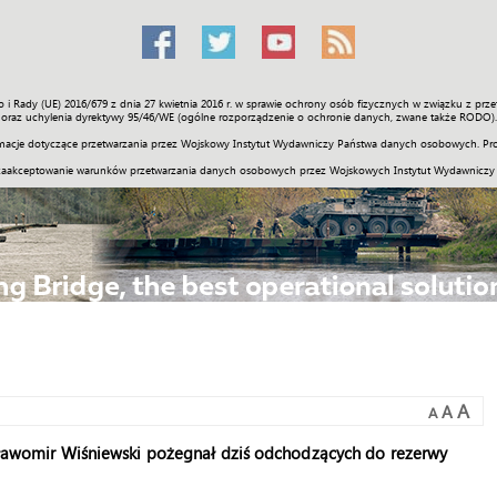
o i Rady (UE) 2016/679 z dnia 27 kwietnia 2016 r. w sprawie ochrony osób fizycznych w związku z 
Świat
Społeczność
Sport
Historia
Galerie
Wideo
ENGLI
oraz uchylenia dyrektywy 95/46/WE (ogólne rozporządzenie o ochronie danych, zwane także RODO).
acje dotyczące przetwarzania przez Wojskowy Instytut Wydawniczy Państwa danych osobowych. Pro
zaakceptowanie warunków przetwarzania danych osobowych przez Wojskowych Instytut Wydawniczy
A
A
A
womir Wiśniewski pożegnał dziś odchodzących do rezerwy