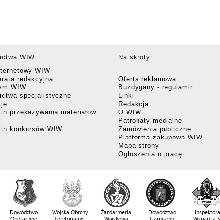
ictwa WIW
Na skróty
nternetowy WIW
rata redakcyjna
Oferta reklamowa
ism WIW
Buzdygany - regulamin
ctwa specjalistyczne
Linki
cje
Redakcja
in przekazywania materiałów
O WIW
Patronaty medialne
min konkursów WIW
Zamówienia publiczne
Platforma zakupowa WIW
Mapa strony
Ogłoszenia o pracę
Dowództwo
Wojska Obrony
Żandarmeria
Dowództwo
Inspektora
Operacyjne
Terytorialnej
Wojskowa
Garnizonu
Wsparcia 