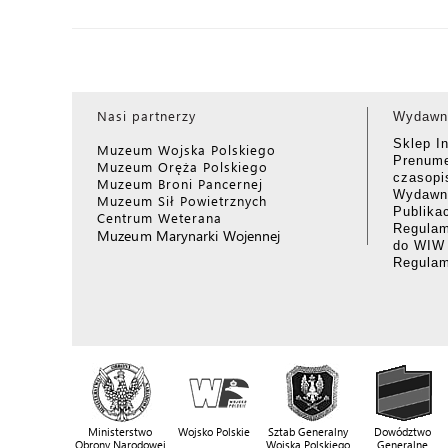
Nasi partnerzy
Wydawn
Sklep I
Muzeum Wojska Polskiego
Prenume
Muzeum Oręża Polskiego
czasop
Muzeum Broni Pancernej
Wydawni
Muzeum Sił Powietrznych
Publika
Centrum Weterana
Regulam
Muzeum Marynarki Wojennej
do WIW
Regula
Ministerstwo
Wojsko Polskie
Sztab Generalny
Dowództwo
Obrony Narodowej
Wojska Polskiego
Generalne