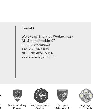
Kontakt
Wojskowy Instytut Wydawniczy
Al. Jerozolimskie 97
00-909 Warszawa
+48 261 849 008
NIP: 701-02-67-116
sekretariat@zbrojni.pl
t
Wielonarodowy
Wielonarodowa
Centrum
Agencja
SZ
Korpus
Dywizja
Szkolenia Sił
Uzbrojenia