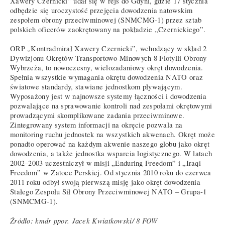
Xawery Czernicki” udał się w rejs do Gdyni, gdzie 17 stycznia
odbędzie się uroczystość przejęcia dowodzenia natowskim
zespołem obrony przeciwminowej (SNMCMG-1) przez sztab
polskich oficerów zaokrętowany na pokładzie „Czernickiego”.
ORP „Kontradmirał Xawery Czernicki”, wchodzący w skład 2
Dywizjonu Okrętów Transportowo-Minowych 8 Flotylli Obrony
Wybrzeża, to nowoczesny, wielozadaniowy okręt dowodzenia.
Spełnia wszystkie wymagania okrętu dowodzenia NATO oraz
światowe standardy, stawiane jednostkom pływającym.
Wyposażony jest w najnowsze systemy łączności i dowodzenia
pozwalające na sprawowanie kontroli nad zespołami okrętowymi
prowadzącymi skomplikowane zadania przeciwminowe.
Zintegrowany system informacji na okręcie pozwala na
monitoring ruchu jednostek na wszystkich akwenach. Okręt może
ponadto operować na każdym akwenie naszego globu jako okręt
dowodzenia, a także jednostka wsparcia logistycznego. W latach
2002–2003 uczestniczył w misji „Enduring Freedom” i „Iraqi
Freedom” w Zatoce Perskiej. Od stycznia 2010 roku do czerwca
2011 roku odbył swoją pierwszą misję jako okręt dowodzenia
Stałego Zespołu Sił Obrony Przeciwminowej NATO – Grupa-1
(SNMCMG-1).
Źródło: kmdr ppor. Jacek Kwiatkowski/ 8 FOW