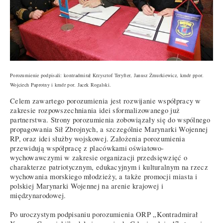
Porozumienie podpisali: kontradmirał Krzysztof Teryfter, Janusz Żmurkiewicz, kmdr ppor.
Wojciech Paprotny i kmdr por. Jacek Rogalski.
Celem zawartego porozumienia jest rozwijanie współpracy w
zakresie rozpowszechniania idei sformalizowanego już
partnerstwa. Strony porozumienia zobowiązały się do wspólnego
propagowania Sił Zbrojnych, a szczególnie Marynarki Wojennej
RP, oraz idei służby wojskowej. Założenia porozumienia
przewidują współpracę z placówkami oświatowo-
wychowawczymi w zakresie organizacji przedsięwzięć o
charakterze patriotycznym, edukacyjnym i kulturalnym na rzecz
wychowania morskiego młodzieży, a także promocji miasta i
polskiej Marynarki Wojennej na arenie krajowej i
międzynarodowej.
Po uroczystym podpisaniu porozumienia ORP „Kontradmirał