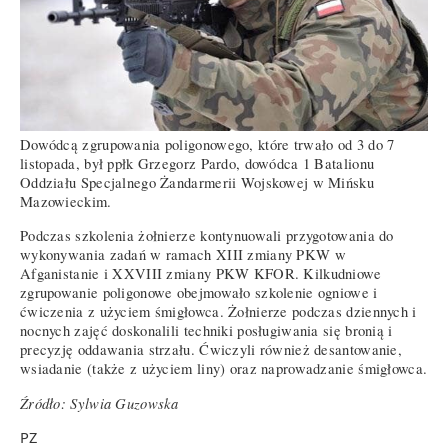
Dowódcą zgrupowania poligonowego, które trwało od 3 do 7
listopada, był ppłk Grzegorz Pardo, dowódca 1 Batalionu
Oddziału Specjalnego Żandarmerii Wojskowej w Mińsku
Mazowieckim.
Podczas szkolenia żołnierze kontynuowali przygotowania do
wykonywania zadań w ramach XIII zmiany PKW w
Afganistanie i XXVIII zmiany PKW KFOR. Kilkudniowe
zgrupowanie poligonowe obejmowało szkolenie ogniowe i
ćwiczenia z użyciem śmigłowca. Żołnierze podczas dziennych i
nocnych zajęć doskonalili techniki posługiwania się bronią i
precyzję oddawania strzału. Ćwiczyli również desantowanie,
wsiadanie (także z użyciem liny) oraz naprowadzanie śmigłowca.
Źródło: Sylwia Guzowska
PZ