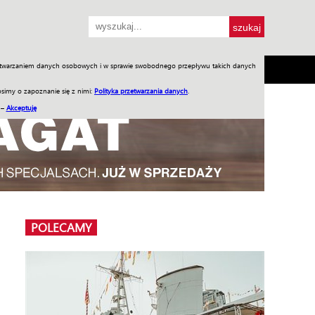
przetwarzaniem danych osobowych i w sprawie swobodnego przepływu takich danych
SH
SKLEP
Jednodniówki
Praca w WIW
simy o zapoznanie się z nimi:
Polityka przetwarzania danych
.
 –
Akceptuję
POLECAMY