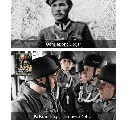
Odnaleziono „Roja”
Fallschirmjäger przeciwko Polsce