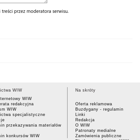
treści przez moderatora serwisu.
ictwa WIW
Na skróty
nternetowy WIW
rata redakcyjna
Oferta reklamowa
ism WIW
Buzdygany - regulamin
ctwa specjalistyczne
Linki
cje
Redakcja
in przekazywania materiałów
O WIW
Patronaty medialne
min konkursów WIW
Zamówienia publiczne