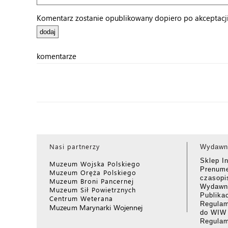
Komentarz zostanie opublikowany dopiero po akceptacji 
komentarze
Nasi partnerzy
Wydawn
Sklep I
Muzeum Wojska Polskiego
Prenume
Muzeum Oręża Polskiego
czasop
Muzeum Broni Pancernej
Wydawni
Muzeum Sił Powietrznych
Publika
Centrum Weterana
Regulam
Muzeum Marynarki Wojennej
do WIW
Regula