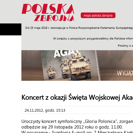
moja polska zbrojna
Od 25 maja 2018 r. obowiązuje w Polsce Rozporządzenie Parlamentu Europejskieg
Armia
Poligon
Sprzęt
Misje
Polityka
Prawo
W związku z powyższym przygotowaliśmy dla Państwa inform
Prosimy o 
Koncert z okazji Święta Wojskowej Aka
24.11.2012, godz. 15:13
Uroczysty koncert symfoniczny „Gloria Polonica”, zorga
odbędzie się 29 listopada 2012 roku o godz. 11.00.
W programie - Symfonia E-moll op. 7 Mieczysława Karł