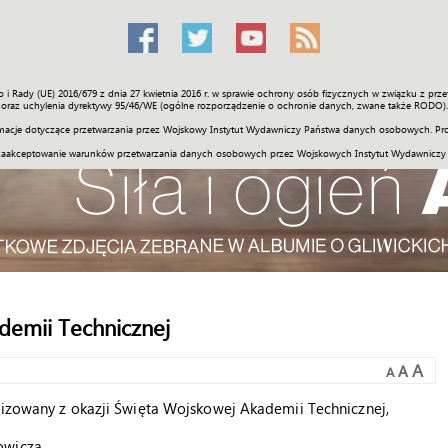
o i Rady (UE) 2016/679 z dnia 27 kwietnia 2016 r. w sprawie ochrony osób fizycznych w związku z 
Świat
Społeczność
Sport
Historia
Galerie
Wideo
ENGLI
oraz uchylenia dyrektywy 95/46/WE (ogólne rozporządzenie o ochronie danych, zwane także RODO).
acje dotyczące przetwarzania przez Wojskowy Instytut Wydawniczy Państwa danych osobowych. Pro
zaakceptowanie warunków przetwarzania danych osobowych przez Wojskowych Instytut Wydawniczy
demii Technicznej
A
A
A
nizowany z okazji Święta Wojskowej Akademii Technicznej,
owicza.