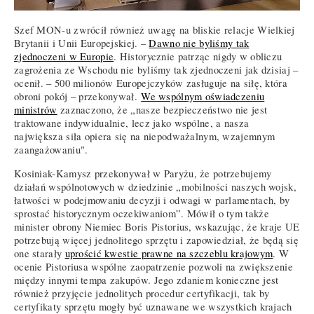
Szef MON-u zwrócił również uwagę na bliskie relacje Wielkiej
Brytanii i Unii Europejskiej. –
Dawno nie byliśmy tak
zjednoczeni w Europie
. Historycznie patrząc nigdy w obliczu
zagrożenia ze Wschodu nie byliśmy tak zjednoczeni jak dzisiaj –
ocenił. – 500 milionów Europejczyków zasługuje na siłę, która
obroni pokój – przekonywał.
We wspólnym oświadczeniu
ministrów
zaznaczono, że „nasze bezpieczeństwo nie jest
traktowane indywidualnie, lecz jako wspólne, a nasza
największa siła opiera się na niepodważalnym, wzajemnym
zaangażowaniu".
Kosiniak-Kamysz przekonywał w Paryżu, że potrzebujemy
działań wspólnotowych w dziedzinie „mobilności naszych wojsk,
łatwości w podejmowaniu decyzji i odwagi w parlamentach, by
sprostać historycznym oczekiwaniom”. Mówił o tym także
minister obrony Niemiec Boris Pistorius, wskazując, że kraje UE
potrzebują więcej jednolitego sprzętu i zapowiedział, że będą się
one starały
uprościć kwestie prawne na szczeblu krajowym
. W
ocenie Pistoriusa wspólne zaopatrzenie pozwoli na zwiększenie
między innymi tempa zakupów. Jego zdaniem konieczne jest
również przyjęcie jednolitych procedur certyfikacji, tak by
certyfikaty sprzętu mogły być uznawane we wszystkich krajach