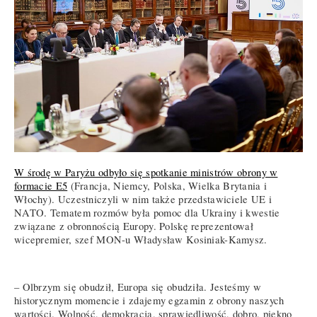
W środę w Paryżu odbyło się spotkanie ministrów obrony w
formacie E5
(Francja, Niemcy, Polska, Wielka Brytania i
Włochy). Uczestniczyli w nim także przedstawiciele UE i
NATO. Tematem rozmów była pomoc dla Ukrainy i kwestie
związane z obronnością Europy. Polskę reprezentował
wicepremier, szef MON-u Władysław Kosiniak-Kamysz.
– Olbrzym się obudził, Europa się obudziła. Jesteśmy w
historycznym momencie i zdajemy egzamin z obrony naszych
wartości. Wolność, demokracja, sprawiedliwość, dobro, piękno