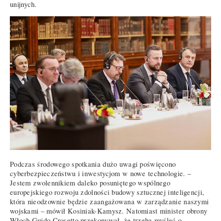
unijnych.
Podczas środowego spotkania dużo uwagi poświęcono
cyberbezpieczeństwu i inwestycjom w nowe technologie. –
Jestem zwolennikiem daleko posuniętego wspólnego
europejskiego rozwoju zdolności budowy sztucznej inteligencji,
która nieodzownie będzie zaangażowana w zarządzanie naszymi
wojskami – mówił Kosiniak-Kamysz. Natomiast minister obrony
Włoch Guido Crosetto przekonywał, że trzeba myśleć o