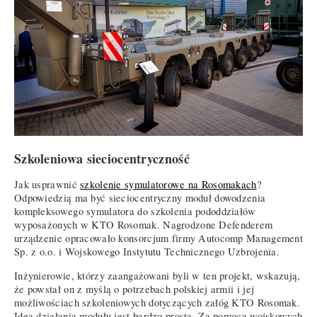
Szkoleniowa sieciocentryczność
Jak usprawnić
szkolenie symulatorowe na Rosomakach
?
Odpowiedzią ma być sieciocentryczny moduł dowodzenia
kompleksowego symulatora do szkolenia pododdziałów
wyposażonych w KTO Rosomak. Nagrodzone Defenderem
urządzenie opracowało konsorcjum firmy Autocomp Management
Sp. z o.o. i Wojskowego Instytutu Technicznego Uzbrojenia.
Inżynierowie, którzy zaangażowani byli w ten projekt, wskazują,
że powstał on z myślą o potrzebach polskiej armii i jej
możliwościach szkoleniowych dotyczących załóg KTO Rosomak.
Idea działania modułu jest bardzo prosta. Za pomocą wojskowych