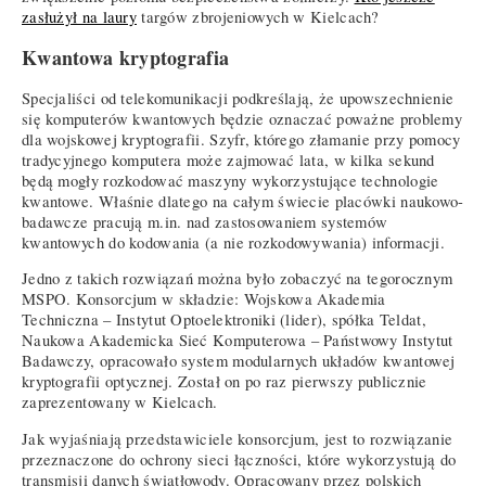
zasłużył na laury
targów zbrojeniowych w Kielcach?
Kwantowa kryptografia
Specjaliści od telekomunikacji podkreślają, że upowszechnienie
się komputerów kwantowych będzie oznaczać poważne problemy
dla wojskowej kryptografii. Szyfr, którego złamanie przy pomocy
tradycyjnego komputera może zajmować lata, w kilka sekund
będą mogły rozkodować maszyny wykorzystujące technologie
kwantowe. Właśnie dlatego na całym świecie placówki naukowo-
badawcze pracują m.in. nad zastosowaniem systemów
kwantowych do kodowania (a nie rozkodowywania) informacji.
Jedno z takich rozwiązań można było zobaczyć na tegorocznym
MSPO. Konsorcjum w składzie: Wojskowa Akademia
Techniczna – Instytut Optoelektroniki (lider), spółka Teldat,
Naukowa Akademicka Sieć Komputerowa – Państwowy Instytut
Badawczy, opracowało system modularnych układów kwantowej
kryptografii optycznej. Został on po raz pierwszy publicznie
zaprezentowany w Kielcach.
Jak wyjaśniają przedstawiciele konsorcjum, jest to rozwiązanie
przeznaczone do ochrony sieci łączności, które wykorzystują do
transmisji danych światłowody. Opracowany przez polskich