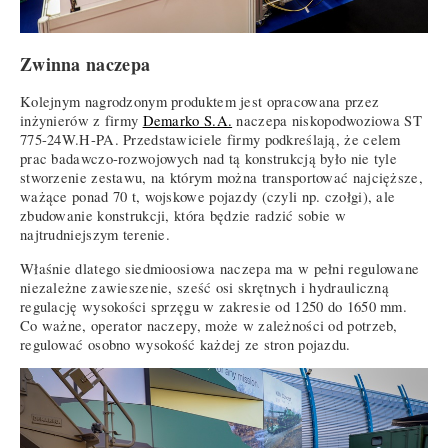
Zwinna naczepa
Kolejnym nagrodzonym produktem jest opracowana przez
inżynierów z firmy
Demarko S.A.
naczepa niskopodwoziowa ST
775-24W.H-PA. Przedstawiciele firmy podkreślają, że celem
prac badawczo-rozwojowych nad tą konstrukcją było nie tyle
stworzenie zestawu, na którym można transportować najcięższe,
ważące ponad 70 t, wojskowe pojazdy (czyli np. czołgi), ale
zbudowanie konstrukcji, która będzie radzić sobie w
najtrudniejszym terenie.
Właśnie dlatego siedmioosiowa naczepa ma w pełni regulowane
niezależne zawieszenie, sześć osi skrętnych i hydrauliczną
regulację wysokości sprzęgu w zakresie od 1250 do 1650 mm.
Co ważne, operator naczepy, może w zależności od potrzeb,
regulować osobno wysokość każdej ze stron pojazdu.