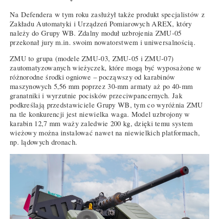
Na Defendera w tym roku zasłużył także produkt specjalistów z
Zakładu Automatyki i Urządzeń Pomiarowych AREX, który
należy do Grupy WB. Zdalny moduł uzbrojenia ZMU-05
przekonał jury m.in. swoim nowatorstwem i uniwersalnością.
ZMU to grupa (modele ZMU-03, ZMU-05 i ZMU-07)
zautomatyzowanych wieżyczek, które mogą być wyposażone w
różnorodne środki ogniowe – począwszy od karabinów
maszynowych 5,56 mm poprzez 30-mm armaty aż po 40-mm
granatniki i wyrzutnie pocisków przeciwpancernych. Jak
podkreślają przedstawiciele Grupy WB, tym co wyróżnia ZMU
na tle konkurencji jest niewielka waga. Model uzbrojony w
karabin 12,7 mm waży zaledwie 200 kg, dzięki temu system
wieżowy można instalować nawet na niewielkich platformach,
np. lądowych dronach.