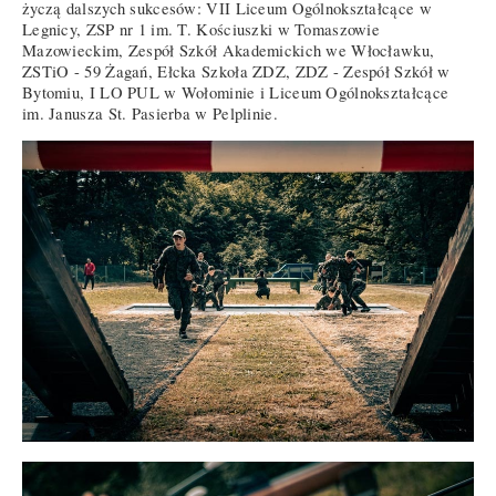
życzą dalszych sukcesów: VII Liceum Ogólnokształcące w
Legnicy, ZSP nr 1 im. T. Kościuszki w Tomaszowie
Mazowieckim, Zespół Szkół Akademickich we Włocławku,
ZSTiO - 59 Żagań, Ełcka Szkoła ZDZ, ZDZ - Zespół Szkół w
Bytomiu, I LO PUL w Wołominie i Liceum Ogólnokształcące
im. Janusza St. Pasierba w Pelplinie.