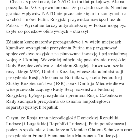
– Chcą nas przekonać, że NATO to traktat pokojowy. Ale na
początku lat 90. zapewniano nas, że po zjednoczeniu Niemiec
granica wpływów NATO nie przesunie się ani o centymetr na
wschód – mówi Putin. Rosyjski przywódca nawiązał też do
Polski. – Wyrzutnie tarczy antyrakietowej w Polsce mogą być
użyte do pocisków ofensywnych – straszył.
Zdaniem komentatorów propagandowe i w wielu miejscach
kłamliwe wystąpienie prezydenta Putina ma przygotować
społeczeństwo rosyjskie na planowaną inwazję i pełnoskalową
wojnę z Ukrainą. Wcześniej odbyło się posiedzenie rosyjskiej
Rady Bezpieczeństwa z udziałem Siergieja Ławrowa, szefa
rosyjskiego MSZ, Dmitrija Kozaka, wiceszefa administracji
prezydenta Rosji, Aleksandra Bortnikowa, szefa Federalnej
Służby Bezpieczeństwa (FSB), oraz Dmitrija Miedwiediewa,
wiceprzewodniczącego Rady Bezpieczeństwa Federacji
Rosyjskiej, byłego prezydenta i premiera Rosji. Członkowie
Rady zachęcali prezydenta do uznania niepodległości
separatystycznych republik.
O tym, że Rosja uzna niepodległość Donieckiej Republiki
Ludowej i Ługańskiej Republiki Ludowej, Putin poinformował
podczas spotkania z kanclerzem Niemiec Olafem Scholzem oraz
prezydentem Francji Emmanuelem Macronem. Ta decyzja