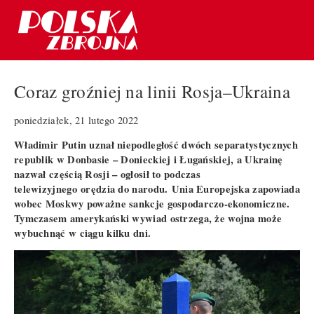
Coraz groźniej na linii Rosja–Ukraina
poniedziałek, 21 lutego 2022
Władimir Putin uznał niepodległość dwóch separatystycznych
republik w Donbasie – Donieckiej i Ługańskiej, a Ukrainę
nazwał częścią Rosji – ogłosił to podczas
telewizyjnego orędzia do narodu. Unia Europejska zapowiada
wobec Moskwy poważne sankcje gospodarczo-ekonomiczne.
Tymczasem amerykański wywiad ostrzega, że wojna może
wybuchnąć w ciągu kilku dni.