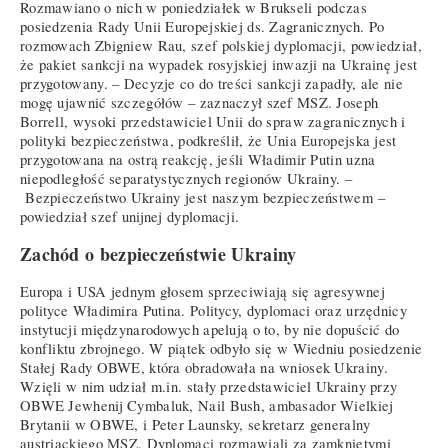
Rozmawiano o nich w poniedziałek w Brukseli podczas
posiedzenia Rady Unii Europejskiej ds. Zagranicznych. Po
rozmowach Zbigniew Rau, szef polskiej dyplomacji, powiedział,
że pakiet sankcji na wypadek rosyjskiej inwazji na Ukrainę jest
przygotowany. – Decyzje co do treści sankcji zapadły, ale nie
mogę ujawnić szczegółów – zaznaczył szef MSZ. Joseph
Borrell, wysoki przedstawiciel Unii do spraw zagranicznych i
polityki bezpieczeństwa, podkreślił, że Unia Europejska jest
przygotowana na ostrą reakcję, jeśli Władimir Putin uzna
niepodległość separatystycznych regionów Ukrainy. –
Bezpieczeństwo Ukrainy jest naszym bezpieczeństwem –
powiedział szef unijnej dyplomacji.
Zachód o bezpieczeństwie Ukrainy
Europa i USA jednym głosem sprzeciwiają się agresywnej
polityce Władimira Putina. Politycy, dyplomaci oraz urzędnicy
instytucji międzynarodowych apelują o to, by nie dopuścić do
konfliktu zbrojnego. W piątek odbyło się w Wiedniu posiedzenie
Stałej Rady OBWE, która obradowała na wniosek Ukrainy.
Wzięli w nim udział m.in. stały przedstawiciel Ukrainy przy
OBWE Jewhenij Cymbaluk, Nail Bush, ambasador Wielkiej
Brytanii w OBWE, i Peter Launsky, sekretarz generalny
austriackiego MSZ. Dyplomaci rozmawiali za zamkniętymi