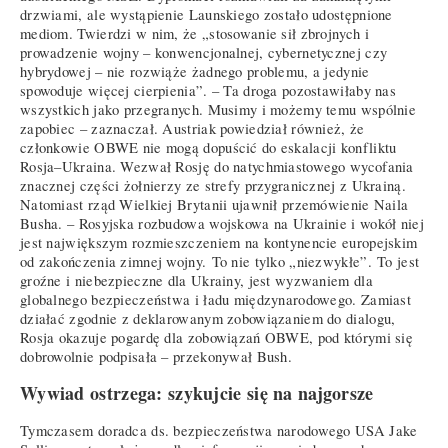
drzwiami, ale wystąpienie Launskiego zostało udostępnione
mediom. Twierdzi w nim, że „stosowanie sił zbrojnych i
prowadzenie wojny – konwencjonalnej, cybernetycznej czy
hybrydowej – nie rozwiąże żadnego problemu, a jedynie
spowoduje więcej cierpienia”. – Ta droga pozostawiłaby nas
wszystkich jako przegranych. Musimy i możemy temu wspólnie
zapobiec – zaznaczał. Austriak powiedział również, że
członkowie OBWE nie mogą dopuścić do eskalacji konfliktu
Rosja–Ukraina. Wezwał Rosję do natychmiastowego wycofania
znacznej części żołnierzy ze strefy przygranicznej z Ukrainą.
Natomiast rząd Wielkiej Brytanii ujawnił przemówienie Naila
Busha. – Rosyjska rozbudowa wojskowa na Ukrainie i wokół niej
jest największym rozmieszczeniem na kontynencie europejskim
od zakończenia zimnej wojny. To nie tylko „niezwykłe”. To jest
groźne i niebezpieczne dla Ukrainy, jest wyzwaniem dla
globalnego bezpieczeństwa i ładu międzynarodowego. Zamiast
działać zgodnie z deklarowanym zobowiązaniem do dialogu,
Rosja okazuje pogardę dla zobowiązań OBWE, pod którymi się
dobrowolnie podpisała – przekonywał Bush.
Wywiad ostrzega: szykujcie się na najgorsze
Tymczasem doradca ds. bezpieczeństwa narodowego USA Jake