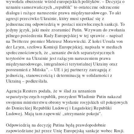
wywołała oburzenie wśród europejskich polityków. – Decyzja o
uznaniu samozwańczych „republik” to ostateczne odrzucenie
dialogu i rażące naruszenie prawa międzynarodowego. To akt
agresji przeciwko Ukrainie, który musi spotkać się z
jednoznaczną odpowiedzią w postaci niezwłocznych sankcji. To
jedyny język, jaki może zrozumieć Putin. Wzywam do zwołania
pilnego posiedzenia Rady Europejskiej w tej sprawie – napisał
na Twitterze premier Mateusz Morawiecki. Z kolei Ursula von
der Leyen, szefowa Komisji Europejskiej, napisała w mediach
społecznościowych, że „uznanie dwóch separatystycznych
terytoriów na Ukrainie jest rażącym naruszeniem prawa
międzynarodowego, integralności terytorialnej Ukrainy oraz
porozumień z Mińska”. – UE i jej partnerzy zareagują z
jednością, stanowczością i determinacją w solidarności z
Ukrainą – podkreślała.
Agencja Reuters podała, że w ślad za uznaniem
separatystycznych republik, prezydent Władimir Putin nakazał
swojemu ministerstwu obrony wysłanie rosyjskich sił pokojowych
do Donieckiej Republiki Ludowej i Ługańskiej Republiki
Ludowej. Mają tam zapewnić „utrzymanie pokoju”.
Odpowiedzią na decyzję Putina będą prawdopodobnie
zapowiedziane już przez Unię Europejską sankcje wobec Rosji.