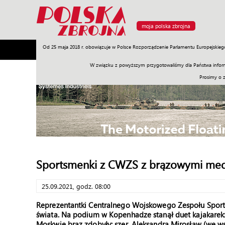
moja polska zbrojna
Od 25 maja 2018 r. obowiązuje w Polsce Rozporządzenie Parlamentu Europejskieg
Armia
Poligon
Sprzęt
Misje
Polityka
Prawo
W związku z powyższym przygotowaliśmy dla Państwa inform
Prosimy o 
Sportsmenki z CWZS z brązowymi me
25.09.2021, godz. 08:00
Reprezentantki Centralnego Wojskowego Zespołu Sport
świata. Na podium w Kopenhadze stanął duet kajakarek: s
Moskwie brąz zdobyły: szer. Aleksandra Mirosław (we wsp