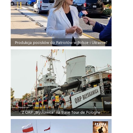
Produkcja pocisków do Patriotów w Polsce i Ukrainie?
Z ORP „Błyskawica” na trasę Tour de Pologne