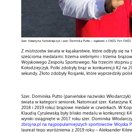
Szer. Katarzyna Kołodziejczyk i szer. Dominika Putto – kajakarki z CWZS. Fot. CWZS
Z mistrzostw świata w kajakarstwie, które odbyły się n
sześcioma medalami: trzema srebrnymi i trzema brązowy
Wojskowego Zespołu Sportowego. Na trzecim stopniu pod
Kołodziejczyk. Polki zdobyły brąz w konkurencji K2 na 
sekundy. Złoto zdobyły Rosjanki, które wyprzedziły polsk
Szer. Dominika Putto (panieńskie nazwisko Włodarczyk)
świata w kategorii seniorek. Natomiast szer. Katarzyn
2018 i 2019 roku) brązowe medale w czwórkach. W Kopen
Klaudią Cyrulewską były blisko medalu w konkurencji K4
wyniki osiągnięte w 2017 roku szer. Dominika Włodarc
zbrojna.pl na najpopularniejszych sportowców Wojska P
laureat tego wyróżnienia z 2019 roku – Aleksander Kit