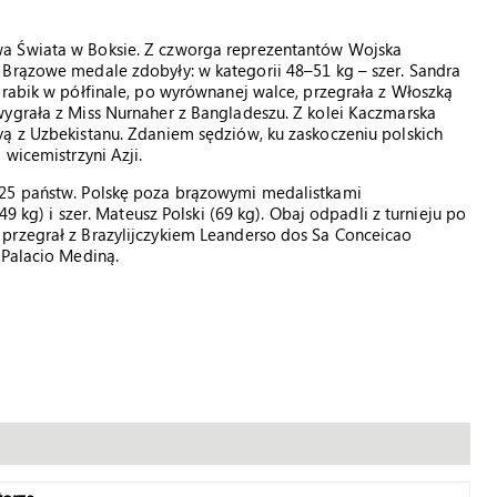
wa Świata w Boksie. Z czworga reprezentantów Wojska
 Brązowe medale zdobyły: w kategorii 48–51 kg – szer. Sandra
Drabik w półfinale, po wyrównanej walce, przegrała z Włoszką
wygrała z Miss Nurnaher z Bangladeszu. Z kolei Kaczmarska
vą z Uzbekistanu. Zdaniem sędziów, ku zaskoczeniu polskich
 wicemistrzyni Azji.
 25 państw. Polskę poza brązowymi medalistkami
49 kg) i szer. Mateusz Polski (69 kg). Obaj odpadli z turnieju po
przegrał z Brazylijczykiem Leanderso dos Sa Conceicao
 Palacio Mediną.