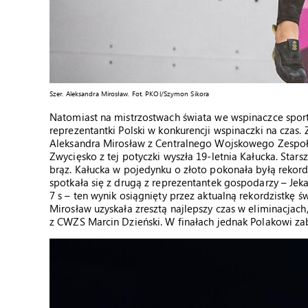
Szer. Aleksandra Mirosław. Fot. PKOl/Szymon Sikora
Natomiast na mistrzostwach świata we wspinaczce sport
reprezentantki Polski w konkurencji wspinaczki na czas.
Aleksandra Mirosław z Centralnego Wojskowego Zespołu
Zwycięsko z tej potyczki wyszła 19-letnia Kałucka. Stars
brąz. Kałucka w pojedynku o złoto pokonała byłą rekordz
spotkała się z drugą z reprezentantek gospodarzy – Jek
7 s – ten wynik osiągnięty przez aktualną rekordzistkę 
Mirosław uzyskała zresztą najlepszy czas w eliminacjac
z CWZS Marcin Dzieński. W finałach jednak Polakowi zabr