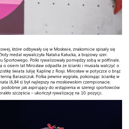
owej, które odbywały się w Moskwie, znakomicie spisały się
 Złoty medal wywalczyła Natalia Kałucka, a brązowy szer.
 Sportowego. Polki rywalizowały pomiędzy sobą w półfinale.
za o osiem lat Mirosław odpadła ze ścianki i musiała walczyć o
istkę świata Juliję Kaplinę z Rosji. Mirosław w potyczce o brąz
ateriną Baraszczuk. Polka pewnie wygrała, pokonując ściankę w
świata (6,84 s) był najlepszy na moskiewskim czempionacie.
h, podobnie jak aspirujący do wstąpienia w szeregi sportowców
akło szczęścia – ukończył rywalizację na 10. pozycji.