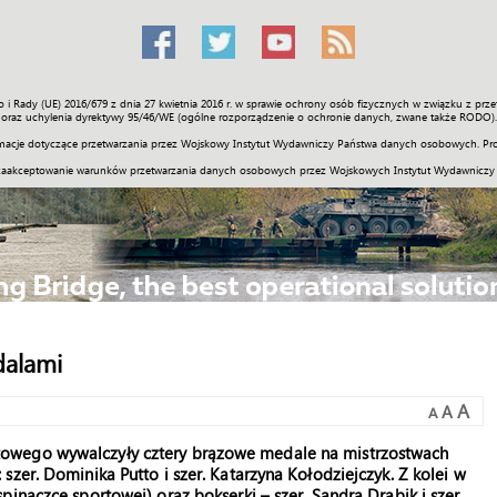
o i Rady (UE) 2016/679 z dnia 27 kwietnia 2016 r. w sprawie ochrony osób fizycznych w związku z 
Świat
Społeczność
Sport
Historia
Galerie
Wideo
ENGLI
oraz uchylenia dyrektywy 95/46/WE (ogólne rozporządzenie o ochronie danych, zwane także RODO).
acje dotyczące przetwarzania przez Wojskowy Instytut Wydawniczy Państwa danych osobowych. Pro
zaakceptowanie warunków przetwarzania danych osobowych przez Wojskowych Instytut Wydawniczy
dalami
A
A
A
owego wywalczyły cztery brązowe medale na mistrzostwach
zer. Dominika Putto i szer. Katarzyna Kołodziejczyk. Z kolei w
inaczce sportowej) oraz bokserki – szer. Sandra Drabik i szer.