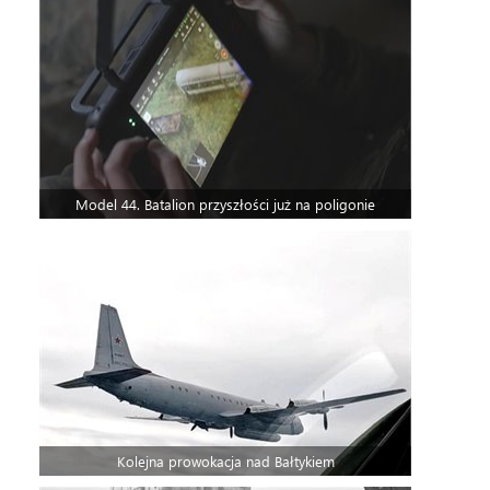
Model 44. Batalion przyszłości już na poligonie
Kolejna prowokacja nad Bałtykiem