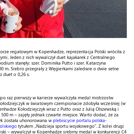
a torze regatowym w Kopenhadze, reprezentacja Polski wróciła z
mi. Jeden z nich wywalczył duet kajakarek z Centralnego
ium stanęły: szer. Dominika Putto i szer. Katarzyna
200 m. Srebro przegrały z Węgierkami zaledwie o dwie setne
i duet o 0,26 s.
 po raz pierwszy w karierze wywalczyła medal mistrzostw
a Kołodziejczyk w światowym czempionacie zdobyła wcześniej (w
hadze Kołodziejczyk wraz z Putto oraz z Julią Olszewską i
 500 m – zajęły jednak czwarte miejsce. Warto dodać, że za
zyk została uhonorowana w
plebiscycie portalu polska-
olskiego
tytułem „Nadzieja sportu wojskowego”. Z kolei drugi
ewski – wywalczył w Kopenhadze srebrny medal w konkurencji C4