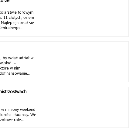
torze
kolarstwie torowym
: 11 złotych, osiem
Najlepiej spisał się
entralnego...
o, by wziąć udział w
ojska”. –
które w nim
dofinansowanie...
mistrzostwach
i w miniony weekend
tloniści i łucznicy. We
zołowe role...