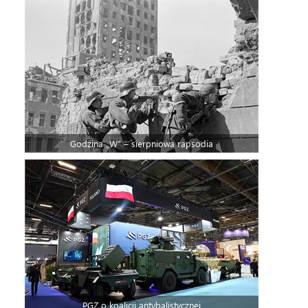
Godzina „W” – sierpniowa rapsodia
PGZ o koalicji antybalistycznej