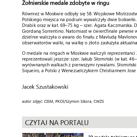
Żołnierskie medale zdobyte w ringu
Również w Moskwie odbyły się 58. Wojskowe Mistrzost
Polskiego miejsca na podium wywalczyły dwie bokserki.
Drabik oraz w kat. 69–75 kg – szer. Agata Kaczmarska. 
Giordaną Sorrentino. Natomiast w ćwierćfinale pewnie 
dzielnie walczyła o awans do finału z Mavludą Mavlono
obserwatorów walki, na walkę o złoto zasłużyła aktualna
O medale na ringach w Moskwie walczyli reprezentanci
reprezentowali jeszcze: szer. Jakub Słomiński (w kat. 46–
wyrównanych walkach z pierwszymi rywalami. Słomiński 
Siqueiro, a Polski z Wenezuelczykiem Christiannem Jose
Jacek Szustakowski
autor zdjęć: CISM, PKOl/Szymon Sikora, CWZS
CZYTAJ NA PORTALU