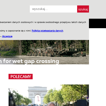
przetwarzaniem danych osobowych i w sprawie swobodnego przepływu takich danych
SH
SKLEP
Jednodniówki
Praca w WIW
simy o zapoznanie się z nimi:
Polityka przetwarzania danych
.
 –
Akceptuję
POLECAMY