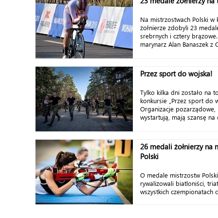
23 medale żołnierzy na 
Na mistrzostwach Polski w 
żołnierze zdobyli 23 medale
srebrnych i cztery brązowe. 
marynarz Alan Banaszek z C
Przez sport do wojska!
Tylko kilka dni zostało na t
konkursie „Przez sport do w
Organizacje pozarządowe, 
wystartują, mają szansę na 
26 medali żołnierzy na 
Polski
O medale mistrzostw Polsk
rywalizowali biatloniści, tria
wszystkich czempionatach c