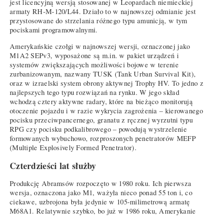
jest licencyjną wersją stosowanej w Leopardach niemieckiej
armaty RH-M-120/L44. Działo to w najnowszej odmianie jest
przystosowane do strzelania różnego typu amunicją, w tym
pociskami programowalnymi.
Amerykańskie czołgi w najnowszej wersji, oznaczonej jako
M1A2 SEPv3, wyposażone są m.in. w pakiet urządzeń i
systemów zwiększających możliwości bojowe w terenie
zurbanizowanym, nazwany TUSK (Tank Urban Survival Kit),
oraz w izraelski system obrony aktywnej Trophy HV. To jedno z
najlepszych tego typu rozwiązań na rynku. W jego skład
wchodzą cztery aktywne radary, które na bieżąco monitorują
otoczenie pojazdu i w razie wykrycia zagrożenia – kierowanego
pocisku przeciwpancernego, granatu z ręcznej wyrzutni typu
RPG czy pocisku podkalibrowego – powodują wystrzelenie
formowanych wybuchowo, rozproszonych penetratorów MEFP
(Multiple Explosively Formed Penetrator).
Czterdzieści lat służby
Produkcję Abramsów rozpoczęto w 1980 roku. Ich pierwsza
wersja, oznaczona jako M1, ważyła nieco ponad 55 ton i, co
ciekawe, uzbrojona była jedynie w 105-milimetrową armatę
M68A1. Relatywnie szybko, bo już w 1986 roku, Amerykanie