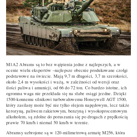
M1A2 Abrams są to bez wątpienia jedne z najlepszych, a w
ocenie wielu ekspertów –najlepsze obecnie produkowane czołgi
podstawowe na świecie. Mają 9,7 m długości, 3,7 m szerokości,
około 2,4 m wysokości i ważą, w zależności od wersji oraz
ilości paliwa i amunicji, od 66 do 72 ton. Co bardzo istotne, ich
ogromna waga nie przekłada się na słabe osiągi jezdne. Dzięki
1500-konnemu silnikowi turbowałowemu Honeywell AGT 1500,
który zasilany może być nie tylko olejem napędowym, lecz także
kerozyną, paliwem rakietowym, benzyną i wysokoprocentowym
alkoholem, są zdolne do poruszania się po drogach z prędkością
prawie 70 km/h i niemal 50 km/h w terenie.
Abramsy uzbrojone są w 120-milimetrową armatę M256, która