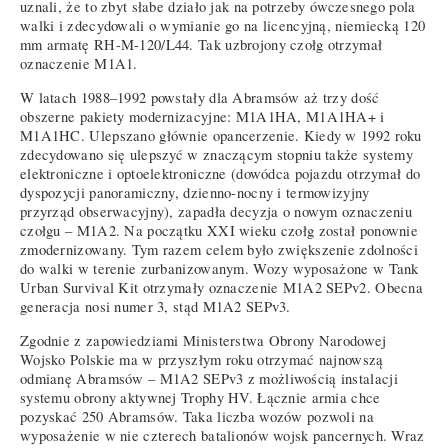
uznali, że to zbyt słabe działo jak na potrzeby ówczesnego pola
walki i zdecydowali o wymianie go na licencyjną, niemiecką 120
mm armatę RH-M-120/L44. Tak uzbrojony czołg otrzymał
oznaczenie M1A1.
W latach 1988–1992 powstały dla Abramsów aż trzy dość
obszerne pakiety modernizacyjne: M1A1HA, M1A1HA+ i
M1A1HC. Ulepszano głównie opancerzenie. Kiedy w 1992 roku
zdecydowano się ulepszyć w znaczącym stopniu także systemy
elektroniczne i optoelektroniczne (dowódca pojazdu otrzymał do
dyspozycji panoramiczny, dzienno-nocny i termowizyjny
przyrząd obserwacyjny), zapadła decyzja o nowym oznaczeniu
czołgu – M1A2. Na początku XXI wieku czołg został ponownie
zmodernizowany. Tym razem celem było zwiększenie zdolności
do walki w terenie zurbanizowanym. Wozy wyposażone w Tank
Urban Survival Kit otrzymały oznaczenie M1A2 SEPv2. Obecna
generacja nosi numer 3, stąd M1A2 SEPv3.
Zgodnie z zapowiedziami Ministerstwa Obrony Narodowej
Wojsko Polskie ma w przyszłym roku otrzymać najnowszą
odmianę Abramsów – M1A2 SEPv3 z możliwością instalacji
systemu obrony aktywnej Trophy HV. Łącznie armia chce
pozyskać 250 Abramsów. Taka liczba wozów pozwoli na
wyposażenie w nie czterech batalionów wojsk pancernych. Wraz