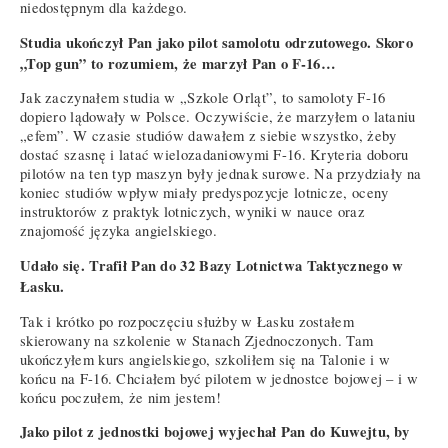
niedostępnym dla każdego.
Studia ukończył Pan jako pilot samolotu odrzutowego. Skoro
„Top gun” to rozumiem, że marzył Pan o F-16…
Jak zaczynałem studia w „Szkole Orląt”, to samoloty F-16
dopiero lądowały w Polsce. Oczywiście, że marzyłem o lataniu
„efem”. W czasie studiów dawałem z siebie wszystko, żeby
dostać szasnę i latać wielozadaniowymi F-16. Kryteria doboru
pilotów na ten typ maszyn były jednak surowe. Na przydziały na
koniec studiów wpływ miały predyspozycje lotnicze, oceny
instruktorów z praktyk lotniczych, wyniki w nauce oraz
znajomość języka angielskiego.
Udało się. Trafił Pan do 32 Bazy Lotnictwa Taktycznego w
Łasku.
Tak i krótko po rozpoczęciu służby w Łasku zostałem
skierowany na szkolenie w Stanach Zjednoczonych. Tam
ukończyłem kurs angielskiego, szkoliłem się na Talonie i w
końcu na F-16. Chciałem być pilotem w jednostce bojowej – i w
końcu poczułem, że nim jestem!
Jako pilot z jednostki bojowej wyjechał Pan do Kuwejtu, by