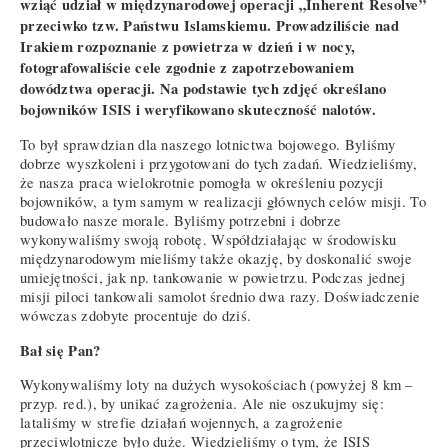
wziąć udział w międzynarodowej operacji „Inherent Resolve”
przeciwko tzw. Państwu Islamskiemu. Prowadziliście nad
Irakiem rozpoznanie z powietrza w dzień i w nocy,
fotografowaliście cele zgodnie z zapotrzebowaniem
dowództwa operacji. Na podstawie tych zdjęć określano
bojowników ISIS i weryfikowano skuteczność nalotów.
To był sprawdzian dla naszego lotnictwa bojowego. Byliśmy
dobrze wyszkoleni i przygotowani do tych zadań. Wiedzieliśmy,
że nasza praca wielokrotnie pomogła w określeniu pozycji
bojowników, a tym samym w realizacji głównych celów misji. To
budowało nasze morale. Byliśmy potrzebni i dobrze
wykonywaliśmy swoją robotę. Współdziałając w środowisku
międzynarodowym mieliśmy także okazję, by doskonalić swoje
umiejętności, jak np. tankowanie w powietrzu. Podczas jednej
misji piloci tankowali samolot średnio dwa razy. Doświadczenie
wówczas zdobyte procentuje do dziś.
Bał się Pan?
Wykonywaliśmy loty na dużych wysokościach (powyżej 8 km –
przyp. red.), by unikać zagrożenia. Ale nie oszukujmy się:
lataliśmy w strefie działań wojennych, a zagrożenie
przeciwlotnicze było duże. Wiedzieliśmy o tym, że ISIS