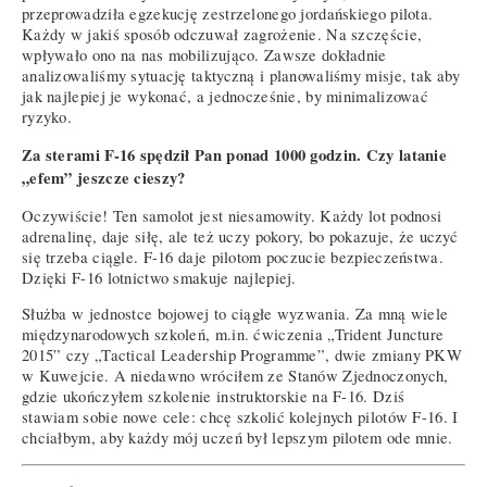
przeprowadziła egzekucję zestrzelonego jordańskiego pilota.
Każdy w jakiś sposób odczuwał zagrożenie. Na szczęście,
wpływało ono na nas mobilizująco. Zawsze dokładnie
analizowaliśmy sytuację taktyczną i planowaliśmy misje, tak aby
jak najlepiej je wykonać, a jednocześnie, by minimalizować
ryzyko.
Za sterami F-16 spędził Pan ponad 1000 godzin. Czy latanie
„efem” jeszcze cieszy?
Oczywiście! Ten samolot jest niesamowity. Każdy lot podnosi
adrenalinę, daje siłę, ale też uczy pokory, bo pokazuje, że uczyć
się trzeba ciągle. F-16 daje pilotom poczucie bezpieczeństwa.
Dzięki F-16 lotnictwo smakuje najlepiej.
Służba w jednostce bojowej to ciągłe wyzwania. Za mną wiele
międzynarodowych szkoleń, m.in. ćwiczenia „Trident Juncture
2015” czy „Tactical Leadership Programme”, dwie zmiany PKW
w Kuwejcie. A niedawno wróciłem ze Stanów Zjednoczonych,
gdzie ukończyłem szkolenie instruktorskie na F-16. Dziś
stawiam sobie nowe cele: chcę szkolić kolejnych pilotów F-16. I
chciałbym, aby każdy mój uczeń był lepszym pilotem ode mnie.