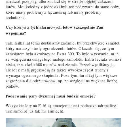
naruszał przepisy, albo znalazł się w strefie objętej zakazem
lotów. Moi koledzy z jednostki byli też podrywani do samolotów,
które miały problemy z łącznością lub miały problemy
techniczne.
Czy któryś z tych alarmowych lotów szczególnie Pan
wspomina?
Tak. Kilka lat temu dostaliśmy zadanie, by przechwycić samolot,
który naruszył strefę ograniczenia lotów. Okazało się, że tym
samolotem była akrobacyjna Extra 300. To było wyzwanie, m.in.
ze względu na osiągi tego małego samolotu. Extra leciała wolno i
nisko, tzn. około 600 metrów nad ziemią. Przechwyciliśmy ją,
ale lot z małą prędkością na takiej wysokości jest trudny i
wymaga ogromnego skupienia. Poza tym, im niżej tym większe
zagrożenia dla odrzutowców, np. ze względu na większą liczbę
ptaków.
Poderwanie pary dyżurnej musi budzić emocje?
Wszystkie loty na F-16 są emocjonujące i podnoszą adrenalinę.
Ten samolot już tak ma (śmiech).