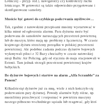
Lotniczej – przyp. red.), nawigatorzy czy kontrolerzy ruchu
lotniczego. W gotowości są także odpowiednio przygotowane i
skonfigurowane samoloty.
Musicie być gotowi do szybkiego poderwania myśliwców…
Tak, zgodnie z natowskimi przepisami musimy wystartować w
kilka minut od ogłoszenia alarmu. Para dyżurna może być
poderwana do samolotów naruszających przestrzeń powietrzną
lub do maszyn, które mają np. problemy z łącznością. W czasie
krajowego dyżuru strzeżemy porządku w polskiej przestrzeni
powietrznej. Ale podobne zadania podczas dyżurów bojowych
wykonywali piloci z 32 Bazy chociażby w czasie natowskiej
misji Baltic Air Policing, gdy od stycznia do maja stacjonowali w
Estonii. Tam jednak strzegli przestrzeni powietrznej krajów
bałtyckich.
Ile dyżurów bojowych i startów na alarm „Alfa Scramble” za
Panem?
Kilkadziesiąt dyżurów już za mną, wiele z nich kończyło się
poderwaniem pary dyżurnej. Powody alarmów były różne, np.
musieliśmy przechwycić i rozpoznać w powietrzu maszyny
naszego północno-wschodniego sąsiada lub reagować, gdy ktoś