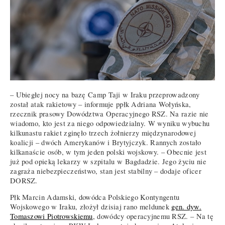
– Ubiegłej nocy na bazę Camp Taji w Iraku przeprowadzony
został atak rakietowy – informuje ppłk Adriana Wołyńska,
rzecznik prasowy Dowództwa Operacyjnego RSZ. Na razie nie
wiadomo, kto jest za niego odpowiedzialny. W wyniku wybuchu
kilkunastu rakiet zginęło trzech żołnierzy międzynarodowej
koalicji – dwóch Amerykanów i Brytyjczyk. Rannych zostało
kilkanaście osób, w tym jeden polski wojskowy. – Obecnie jest
już pod opieką lekarzy w szpitalu w Bagdadzie. Jego życiu nie
zagraża niebezpieczeństwo, stan jest stabilny – dodaje oficer
DORSZ.
Płk Marcin Adamski, dowódca Polskiego Kontyngentu
Wojskowego w Iraku, złożył dzisiaj rano meldunek
gen. dyw.
Tomaszowi Piotrowskiemu
, dowódcy operacyjnemu RSZ. – Na tę