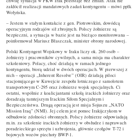
chwilę sytuacja w PKW Irak pozostaje bez zmian. Atak nie
zakłócił realizacji mandatowych zadań kontyngentu – mówi ppłk
Wołyńska.
– Jestem w stałym kontakcie z gen. Piotrowskim, dowódcą
operacyjnym rodzajów sił zbrojnych. Polscy żołnierze są
bezpieczni, a sytuacja w bazie jest na bieżąco monitorowana –
poinformował Mariusz Błaszczak, minister obrony narodowej.
Polski Kontyngent Wojskowy w Iraku liczy ok. 260 osób –
żołnierzy i pracowników cywilnych, a sama misja ma charakter
szkoleniowy. Polacy, choć działają w ramach jednego
kontyngentu, biorą udział w dwóch operacjach. W pierwszej z
nich – operacji „Inherent Resolve” (OIR) działają piloci
stacjonującego w Kuwejcie zespołu lotniczego z samolotem
transportowym C-295 oraz żołnierze wojsk specjalnych. Ci
ostatni, wspólnie z koalicjantami szkolą irackich żołnierzy oraz
doradzają tamtejszym Irackim Siłom Specjalnym i
Bezpieczeństwa. Drugą operacją jest misja Sojuszu „NATO
Mission Iraq” (NMI). Jej celem jest pomoc Irakijczykom w
odbudowie zdolności obronnych. Polscy żołnierze odpowiadają
m.in. za szkolenie irackich żołnierzy w obsłudze i naprawach
poradzieckiego sprzętu i uzbrojenia, głównie czołgów T-72 i
bojowych wozów piechoty BWP-1.