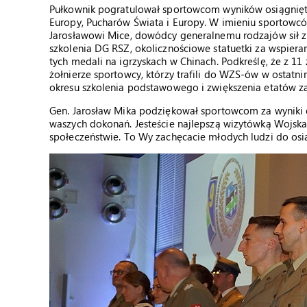
Pułkownik pogratulował sportowcom wyników osiągnięty
Europy, Pucharów Świata i Europy. W imieniu sportowcó
Jarosławowi Mice, dowódcy generalnemu rodzajów sił z
szkolenia DG RSZ, okolicznościowe statuetki za wspie
tych medali na igrzyskach w Chinach. Podkreślę, że z 1
żołnierze sportowcy, którzy trafili do WZS-ów w ostatni
okresu szkolenia podstawowego i zwiększenia etatów z
Gen. Jarosław Mika podziękował sportowcom za wyniki
waszych dokonań. Jesteście najlepszą wizytówką Wojska
społeczeństwie. To Wy zachęcacie młodych ludzi do osią