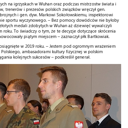
ch na igrzyskach w Wuhan oraz podczas mistrzostw świata i
w, trenerów i prezesów polskich związków wręczył gen.
brojnych i gen. dyw. Markowi Sokołowskiemu, inspektorowi
ranie sportu wyczynowego. – Bez pomocy dowódców nie byłoby
1 złotych medali zdobytych w Wuhan aż dziewięć wywalczyli
m roku. To świadczy o tym, że te decyzje dotyczące skrócenia
aowocowały piątym miejscem – zaznaczył płk Bartkowiak.
 osiągnięte w 2019 roku. – Jestem pod ogromnym wrażeniem
 Polskiego, ambasadorami kultury fizycznej w polskim
gania kolejnych sukcesów – podkreślił generał.