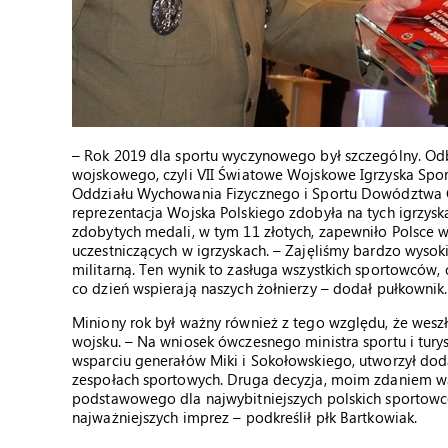
– Rok 2019 dla sportu wyczynowego był szczególny. Odb
wojskowego, czyli VII Światowe Wojskowe Igrzyska Spor
Oddziału Wychowania Fizycznego i Sportu Dowództwa Ge
reprezentacja Wojska Polskiego zdobyła na tych igrzyska
zdobytych medali, w tym 11 złotych, zapewniło Polsce 
uczestniczących w igrzyskach. – Zajęliśmy bardzo wysok
militarną. Ten wynik to zasługa wszystkich sportowców,
co dzień wspierają naszych żołnierzy – dodał pułkownik.
Miniony rok był ważny również z tego względu, że wesz
wojsku. – Na wniosek ówczesnego ministra sportu i turys
wsparciu generałów Miki i Sokołowskiego, utworzył do
zespołach sportowych. Druga decyzja, moim zdaniem wa
podstawowego dla najwybitniejszych polskich sportowcó
najważniejszych imprez – podkreślił płk Bartkowiak.