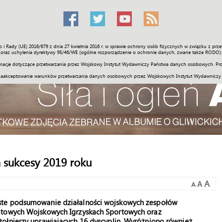
o i Rady (UE) 2016/679 z dnia 27 kwietnia 2016 r. w sprawie ochrony osób fizycznych w związku z 
Świat
Społeczność
Sport
Historia
Galerie
Wideo
ENGLI
oraz uchylenia dyrektywy 95/46/WE (ogólne rozporządzenie o ochronie danych, zwane także RODO).
acje dotyczące przetwarzania przez Wojskowy Instytut Wydawniczy Państwa danych osobowych. Pro
zaakceptowanie warunków przetwarzania danych osobowych przez Wojskowych Instytut Wydawniczy
 sukcesy 2019 roku
A
A
A
ste podsumowanie działalności wojskowych zespołów
iatowych Wojskowych Igrzyskach Sportowych oraz
ołnierzy uprawiających 16 dyscyplin. Wyróżniono również