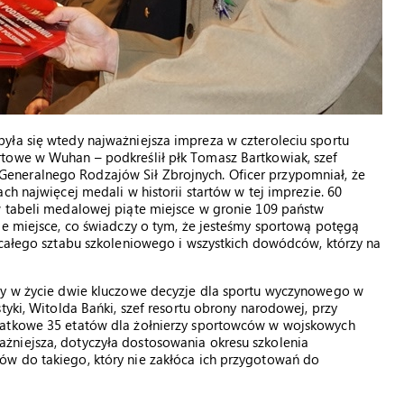
yła się wtedy najważniejsza impreza w czteroleciu sportu
towe w Wuhan – podkreślił płk Tomasz Bartkowiak, szef
neralnego Rodzajów Sił Zbrojnych. Oficer przypomniał, że
ch najwięcej medali w historii startów w tej imprezie. 60
w tabeli medalowej piąte miejsce w gronie 109 państw
ie miejsce, co świadczy o tym, że jesteśmy sportową potęgą
 całego sztabu szkoleniowego i wszystkich dowódców, którzy na
ły w życie dwie kluczowe decyzje dla sportu wyczynowego w
tyki, Witolda Bańki, szef resortu obrony narodowej, przy
datkowe 35 etatów dla żołnierzy sportowców w wojskowych
żniejsza, dotyczyła dostosowania okresu szkolenia
w do takiego, który nie zakłóca ich przygotowań do