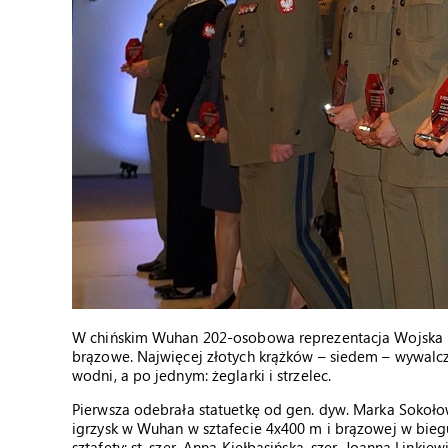
W chińskim Wuhan 202-osobowa reprezentacja Wojska Po
brązowe. Najwięcej złotych krążków – siedem – wywalcz
wodni, a po jednym: żeglarki i strzelec.
Pierwsza odebrała statuetkę od gen. dyw. Marka Sokołows
igrzysk w Wuhan w sztafecie 4x400 m i brązowej w biegu
sztafety: st. szer. Anna Kiełbasińska, szer. Joanna Lin