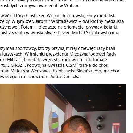
 pozostałych zdobywców medali w Wuhan.
wśród których był szer. Wojciech Kotowski, złoty medalista
trzelcy, w tym szer. Jaromir Wojtasiewicz – dwukrotny medalista
drużynowej. Potem – biegacze na orientację, pływacy, kolarki,
mistrz świata w wioślarstwie st. szer. Michał Szpakowski oraz
ymali sportowcy, którzy przynajmniej dziewięć razy brali
h igrzyskach. W imieniu prezydenta Międzynarodowej Rady
ort Militaire) medale wręczył sportowcom płk Tomasz
rtu DG RSZ. „Podwójna Gwiazda CISM” trafiła do chor.
 mar. Mateusza Wensława, bsmt. Jacka Śliwińskiego, mł. chor.
skiego i mł. chor. mar. Piotra Daniluka.