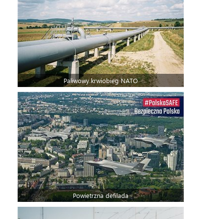
Paliwowy krwiobieg NATO
Powietrzna defilada