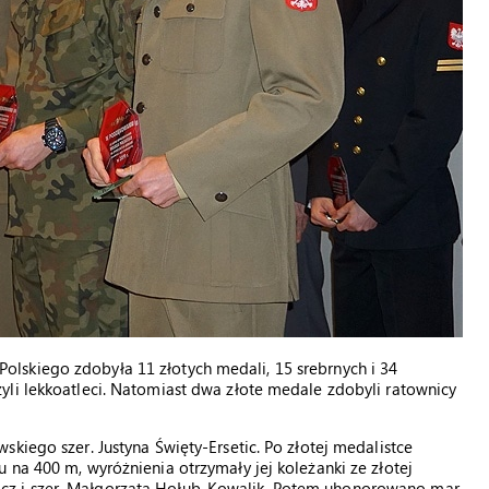
lskiego zdobyła 11 złotych medali, 15 srebrnych i 34
yli lekkoatleci. Natomiast dwa złote medale zdobyli ratownicy
kiego szer. Justyna Święty-Ersetic. Po złotej medalistce
 na 400 m, wyróżnienia otrzymały jej koleżanki ze złotej
kiewicz i szer. Małgorzata Hołub-Kowalik. Potem uhonorowano mar.