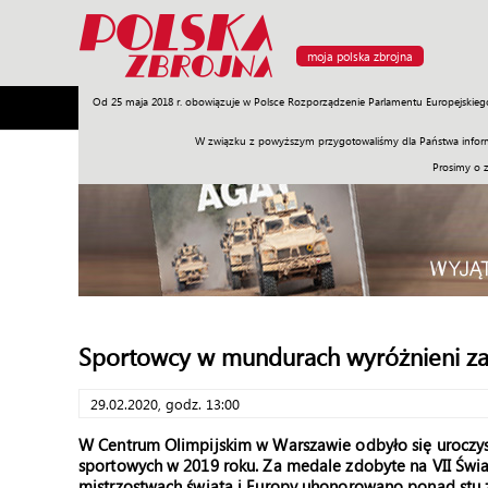
moja polska zbrojna
Od 25 maja 2018 r. obowiązuje w Polsce Rozporządzenie Parlamentu Europejskieg
Armia
Poligon
Sprzęt
Misje
Polityka
Prawo
W związku z powyższym przygotowaliśmy dla Państwa inform
Prosimy o 
Sportowcy w mundurach wyróżnieni za
29.02.2020, godz. 13:00
W Centrum Olimpijskim w Warszawie odbyło się uroczy
sportowych w 2019 roku. Za medale zdobyte na VII Św
mistrzostwach świata i Europy uhonorowano ponad stu ż