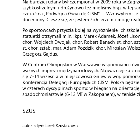
Najbardziej udany był czempionat w 2009 roku w Zagrz
szybkostrzelnym i drużynowo też mieliśmy brąz w tej sam
czekać na „Podwójną Gwiazdę CISM”. – Wzruszyłem się po
doceniony. Cieszę się, że jestem żołnierzem i mogę rea
Po sportowcach przyszła kolej na wyróżnienie ich szko
statuetki otrzymali m.in.: kpt. Marek Adamek, Józef Lisow
chor. Wojciech Dwojak, chor. Robert Banach, st. chor. sz
st. chor. sztab. mar. Adam Poździk, chor. Mirosław Wolsz
Grzegorz Gajdus.
W Centrum Olimpijskim w Warszawie wspomniano również
ważnych imprez międzynarodowych. Najważniejsza z ni
się 7-14 września w miejscowości Gniew w woj. pomorsk
Konferencja Delegacji Europejskich CISM. Polska będz
w czterech dyscyplinach sportu: w biegach na orientacj
spadochroniarstwie (6-13 VII w Zakopanem), w tenisie z
SZUS
autor zdjęć: Jacek Szustakowski