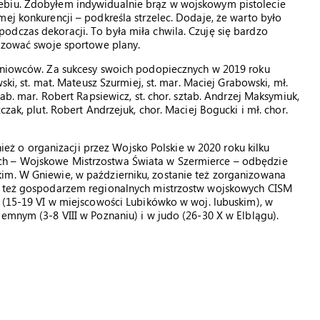
ebiu. Zdobyłem indywidualnie brąz w wojskowym pistolecie
ej konkurencji – podkreśla strzelec. Dodaje, że warto było
dczas dekoracji. To była miła chwila. Czuję się bardzo
lizować swoje sportowe plany.
leniowców. Za sukcesy swoich podopiecznych w 2019 roku
ski, st. mat. Mateusz Szurmiej, st. mar. Maciej Grabowski, mł.
tab. mar. Robert Rapsiewicz, st. chor. sztab. Andrzej Maksymiuk,
czak, plut. Robert Andrzejuk, chor. Maciej Bogucki i mł. chor.
 o organizacji przez Wojsko Polskie w 2020 roku kilku
ch – Wojskowe Mistrzostwa Świata w Szermierce – odbędzie
im. W Gniewie, w październiku, zostanie też zorganizowana
ie też gospodarzem regionalnych mistrzostw wojskowych CISM
ę (15-19 VI w miejscowości Lubikówko w woj. lubuskim), w
iemnym (3-8 VIII w Poznaniu) i w judo (26-30 X w Elblągu).