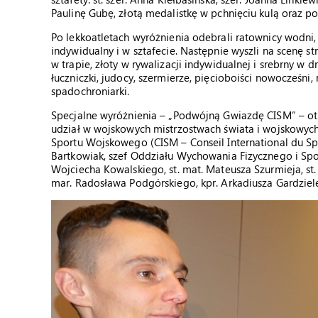
Paulinę Gubę, złotą medalistkę w pchnięciu kulą oraz
Po lekkoatletach wyróżnienia odebrali ratownicy wodni, 
indywidualny i w sztafecie. Następnie wyszli na scenę s
w trapie, złoty w rywalizacji indywidualnej i srebrny w 
łuczniczki, judocy, szermierze, pięcioboiści nowocześni, 
spadochroniarki.
Specjalne wyróżnienia – „Podwójną Gwiazdę CISM” – otrz
udział w wojskowych mistrzostwach świata i wojskowyc
Sportu Wojskowego (CISM – Conseil International du Sp
Bartkowiak, szef Oddziału Wychowania Fizycznego i Spo
Wojciecha Kowalskiego, st. mat. Mateusza Szurmieja, st.
mar. Radosława Podgórskiego, kpr. Arkadiusza Gardzielew