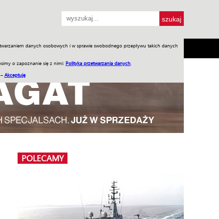
przetwarzaniem danych osobowych i w sprawie swobodnego przepływu takich danych
SH
SKLEP
Jednodniówki
Praca w WIW
simy o zapoznanie się z nimi:
Polityka przetwarzania danych
.
 –
Akceptuję
POLECAMY