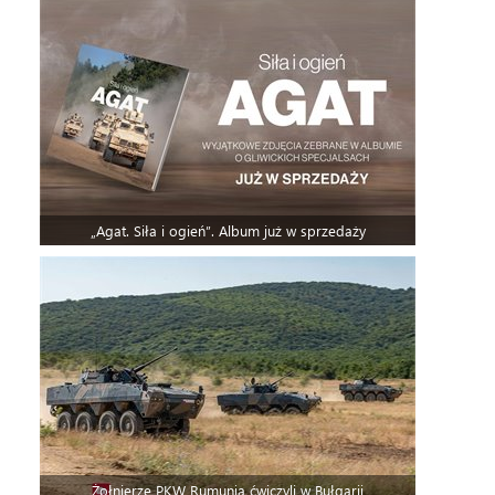
„Agat. Siła i ogień”. Album już w sprzedaży
Żołnierze PKW Rumunia ćwiczyli w Bułgarii