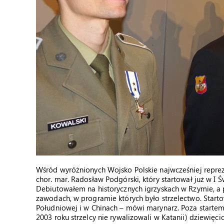
Wśród wyróżnionych Wojsko Polskie najwcześniej reprez
chor. mar. Radosław Podgórski, który startował już w I
Debiutowałem na historycznych igrzyskach w Rzymie, a
zawodach, w programie których było strzelectwo. Starto
Południowej i w Chinach – mówi marynarz. Poza startem 
2003 roku strzelcy nie rywalizowali w Katanii) dziewięc