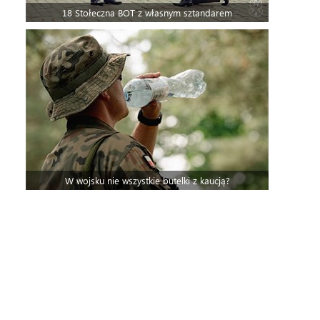
18 Stołeczna BOT z własnym sztandarem
W wojsku nie wszystkie butelki z kaucją?