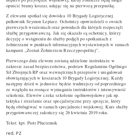
opuścić bramy koszar, udając się na pierwszą przepustkę.
Z elewami spotkał się dowódca 10 Brygady Logistycznej
pułkownik Szymon Lepiarz. Ochotnicy opowiedzieli o swoich
pierwszych wrażeniach oraz powodach dla których rozpoczęli
służbę przygotowawczą. Jak się okazało są ochotnicy, którzy
decyzję o wstąpieniu do służby podjęli po spotkaniach z
żołnierzami w punktach informacyjnych wystawionych w ramach
kampanii „Zostań Żołnierzem Rzeczypospolitej”.
Pierwszego dnia elewom zostaną udzielone instruktaże w
zakresie zasad bezpieczeństwa, podstaw Regulaminu Ogólnego
Sił Zbrojnych RP oraz wewnętrznych przepisów i uregulowań
obowiązujących w koszarach 10 Brygady Logistycznej. Każdy
następny dzień w jednostce będzie trudniejszy od poprzedniego
ze względu na rosnące wymagania instruktorów i intensywność
szkolenia. Elewów czeka szkolenie ogólnowojskowe jak np.
taktyka i strzelanie oraz specjalistyczne przy sprzęcie, który
będą obsługiwać w ramach specjalności wojskowej. Kurs służby
przygotowawczej zakończy się 26 kwietnia 2019 roku.
Tekst: kpt. Piotr Płuciennik
red. PZ