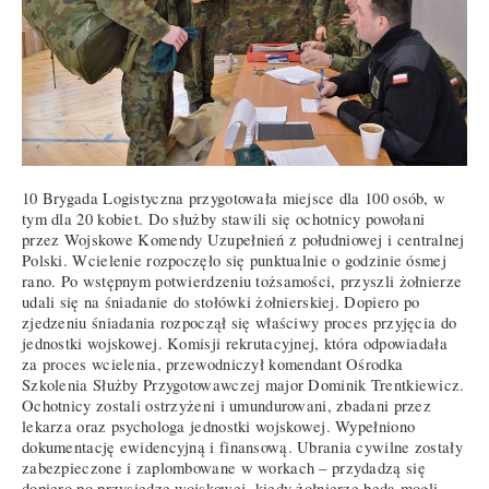
10 Brygada Logistyczna przygotowała miejsce dla 100 osób, w
tym dla 20 kobiet. Do służby stawili się ochotnicy powołani
przez Wojskowe Komendy Uzupełnień z południowej i centralnej
Polski. Wcielenie rozpoczęło się punktualnie o godzinie ósmej
rano. Po wstępnym potwierdzeniu tożsamości, przyszli żołnierze
udali się na śniadanie do stołówki żołnierskiej. Dopiero po
zjedzeniu śniadania rozpoczął się właściwy proces przyjęcia do
jednostki wojskowej. Komisji rekrutacyjnej, która odpowiadała
za proces wcielenia, przewodniczył komendant Ośrodka
Szkolenia Służby Przygotowawczej major Dominik Trentkiewicz.
Ochotnicy zostali ostrzyżeni i umundurowani, zbadani przez
lekarza oraz psychologa jednostki wojskowej. Wypełniono
dokumentację ewidencyjną i finansową. Ubrania cywilne zostały
zabezpieczone i zaplombowane w workach – przydadzą się
dopiero po przysiędze wojskowej, kiedy żołnierze będą mogli