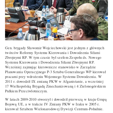
Gen. brygady Sławomir Wojciechowski jest jednym z głównych
twórców Reformy Systemu Kierowania i Dowodzenia Siłami
Zbrojnymi RP. W tym czasie był szefem Zespołu ds. Nowego
Systemu Kierowania i Dowodzenia Siłami Zbrojnymi RP.
Wcześniej zajmując kierownicze stanowisko w Zarządzie
Planowania Operacyjnego P-3 Sztabu Generalnego WP kierował
pracami przy wdrożeniu Wojennego Systemu Dowodzenia. W
2011 r. dowodził IX zmianą PKW w Afganistanie, a wcześniej
17 Wielkopolską Brygadą Zmechanizowaną i 4 Zielonogórskiem
Pułkiem Przeciwlotniczym.
W latach 2009-2010 stworzył i dowodził pierwszą w kraju Grupą
Bojową UE, a w trakcie IV Zmiany PKW w Iraku w 2005 r.
kierował Sztabem Wielonarodowej Dywizji Centrum-Południe.