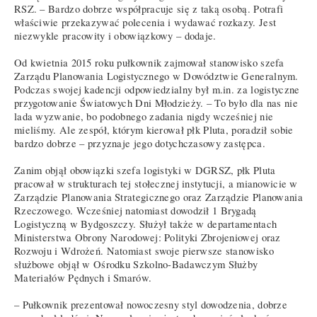
RSZ. – Bardzo dobrze współpracuje się z taką osobą. Potrafi
właściwie przekazywać polecenia i wydawać rozkazy. Jest
niezwykle pracowity i obowiązkowy – dodaje.
Od kwietnia 2015 roku pułkownik zajmował stanowisko szefa
Zarządu Planowania Logistycznego w Dowództwie Generalnym.
Podczas swojej kadencji odpowiedzialny był m.in. za logistyczne
przygotowanie Światowych Dni Młodzieży. – To było dla nas nie
lada wyzwanie, bo podobnego zadania nigdy wcześniej nie
mieliśmy. Ale zespół, którym kierował płk Pluta, poradził sobie
bardzo dobrze – przyznaje jego dotychczasowy zastępca.
Zanim objął obowiązki szefa logistyki w DGRSZ, płk Pluta
pracował w strukturach tej stołecznej instytucji, a mianowicie w
Zarządzie Planowania Strategicznego oraz Zarządzie Planowania
Rzeczowego. Wcześniej natomiast dowodził 1 Brygadą
Logistyczną w Bydgoszczy. Służył także w departamentach
Ministerstwa Obrony Narodowej: Polityki Zbrojeniowej oraz
Rozwoju i Wdrożeń. Natomiast swoje pierwsze stanowisko
służbowe objął w Ośrodku Szkolno-Badawczym Służby
Materiałów Pędnych i Smarów.
– Pułkownik prezentował nowoczesny styl dowodzenia, dobrze