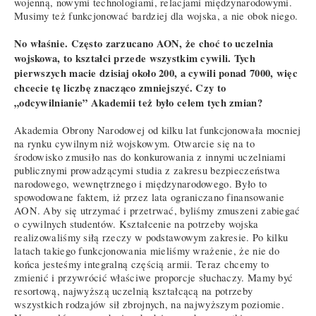
wojenną, nowymi technologiami, relacjami międzynarodowymi.
Musimy też funkcjonować bardziej dla wojska, a nie obok niego.
No właśnie. Często zarzucano AON, że choć to uczelnia
wojskowa, to kształci przede wszystkim cywili. Tych
pierwszych macie dzisiaj około 200, a cywili ponad 7000, więc
chcecie tę liczbę znacząco zmniejszyć. Czy to
„odcywilnianie” Akademii też było celem tych zmian?
Akademia Obrony Narodowej od kilku lat funkcjonowała mocniej
na rynku cywilnym niż wojskowym. Otwarcie się na to
środowisko zmusiło nas do konkurowania z innymi uczelniami
publicznymi prowadzącymi studia z zakresu bezpieczeństwa
narodowego, wewnętrznego i międzynarodowego. Było to
spowodowane faktem, iż przez lata ograniczano finansowanie
AON. Aby się utrzymać i przetrwać, byliśmy zmuszeni zabiegać
o cywilnych studentów. Kształcenie na potrzeby wojska
realizowaliśmy siłą rzeczy w podstawowym zakresie. Po kilku
latach takiego funkcjonowania mieliśmy wrażenie, że nie do
końca jesteśmy integralną częścią armii. Teraz chcemy to
zmienić i przywrócić właściwe proporcje słuchaczy. Mamy być
resortową, najwyższą uczelnią kształcącą na potrzeby
wszystkich rodzajów sił zbrojnych, na najwyższym poziomie.