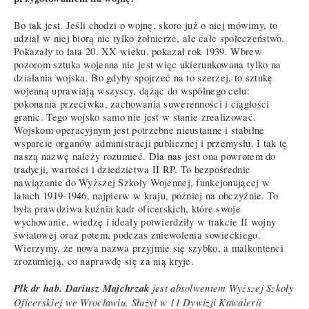
Bo tak jest. Jeśli chodzi o wojnę, skoro już o niej mówimy, to
udział w niej biorą nie tylko żołnierze, ale całe społeczeństwo.
Pokazały to lata 20. XX wieku, pokazał rok 1939. Wbrew
pozorom sztuka wojenna nie jest więc ukierunkowana tylko na
działania wojska. Bo gdyby spojrzeć na to szerzej, to sztukę
wojenną uprawiają wszyscy, dążąc do wspólnego celu:
pokonania przeciwka, zachowania suwerenności i ciągłości
granic. Tego wojsko samo nie jest w stanie zrealizować.
Wojskom operacyjnym jest potrzebne nieustanne i stabilne
wsparcie organów administracji publicznej i przemysłu. I tak tę
naszą nazwę należy rozumieć. Dla nas jest ona powrotem do
tradycji, wartości i dziedzictwa II RP. To bezpośrednie
nawiązanie do Wyższej Szkoły Wojennej, funkcjonującej w
latach 1919-1946, najpierw w kraju, później na obczyźnie. To
była prawdziwa kuźnia kadr oficerskich, które swoje
wychowanie, wiedzę i ideały potwierdziły w trakcie II wojny
światowej oraz potem, podczas zniewolenia sowieckiego.
Wierzymy, że nowa nazwa przyjmie się szybko, a malkontenci
zrozumieją, co naprawdę się za nią kryje.
Płk dr hab. Dariusz Majchrzak
jest absolwentem Wyższej Szkoły
Oficerskiej we Wrocławiu. Służył w 11 Dywizji Kawalerii