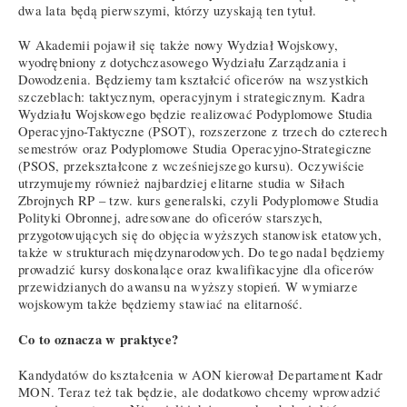
dwa lata będą pierwszymi, którzy uzyskają ten tytuł.
W Akademii pojawił się także nowy Wydział Wojskowy,
wyodrębniony z dotychczasowego Wydziału Zarządzania i
Dowodzenia. Będziemy tam kształcić oficerów na wszystkich
szczeblach: taktycznym, operacyjnym i strategicznym. Kadra
Wydziału Wojskowego będzie realizować Podyplomowe Studia
Operacyjno-Taktyczne (PSOT), rozszerzone z trzech do czterech
semestrów oraz Podyplomowe Studia Operacyjno-Strategiczne
(PSOS, przekształcone z wcześniejszego kursu). Oczywiście
utrzymujemy również najbardziej elitarne studia w Siłach
Zbrojnych RP – tzw. kurs generalski, czyli Podyplomowe Studia
Polityki Obronnej, adresowane do oficerów starszych,
przygotowujących się do objęcia wyższych stanowisk etatowych,
także w strukturach międzynarodowych. Do tego nadal będziemy
prowadzić kursy doskonalące oraz kwalifikacyjne dla oficerów
przewidzianych do awansu na wyższy stopień. W wymiarze
wojskowym także będziemy stawiać na elitarność.
Co to oznacza w praktyce?
Kandydatów do kształcenia w AON kierował Departament Kadr
MON. Teraz też tak będzie, ale dodatkowo chcemy wprowadzić