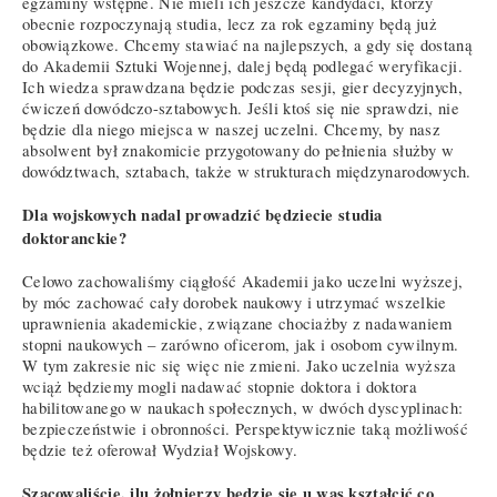
egzaminy wstępne. Nie mieli ich jeszcze kandydaci, którzy
obecnie rozpoczynają studia, lecz za rok egzaminy będą już
obowiązkowe. Chcemy stawiać na najlepszych, a gdy się dostaną
do Akademii Sztuki Wojennej, dalej będą podlegać weryfikacji.
Ich wiedza sprawdzana będzie podczas sesji, gier decyzyjnych,
ćwiczeń dowódczo-sztabowych. Jeśli ktoś się nie sprawdzi, nie
będzie dla niego miejsca w naszej uczelni. Chcemy, by nasz
absolwent był znakomicie przygotowany do pełnienia służby w
dowództwach, sztabach, także w strukturach międzynarodowych.
Dla wojskowych nadal prowadzić będziecie studia
doktoranckie?
Celowo zachowaliśmy ciągłość Akademii jako uczelni wyższej,
by móc zachować cały dorobek naukowy i utrzymać wszelkie
uprawnienia akademickie, związane chociażby z nadawaniem
stopni naukowych – zarówno oficerom, jak i osobom cywilnym.
W tym zakresie nic się więc nie zmieni. Jako uczelnia wyższa
wciąż będziemy mogli nadawać stopnie doktora i doktora
habilitowanego w naukach społecznych, w dwóch dyscyplinach:
bezpieczeństwie i obronności. Perspektywicznie taką możliwość
będzie też oferował Wydział Wojskowy.
Szacowaliście, ilu żołnierzy będzie się u was kształcić co