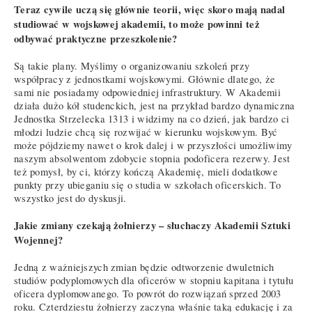
Teraz cywile uczą się głównie teorii, więc skoro mają nadal
studiować w wojskowej akademii, to może powinni też
odbywać praktyczne przeszkolenie?
Są takie plany. Myślimy o organizowaniu szkoleń przy
współpracy z jednostkami wojskowymi. Głównie dlatego, że
sami nie posiadamy odpowiedniej infrastruktury. W Akademii
działa dużo kół studenckich, jest na przykład bardzo dynamiczna
Jednostka Strzelecka 1313 i widzimy na co dzień, jak bardzo ci
młodzi ludzie chcą się rozwijać w kierunku wojskowym. Być
może pójdziemy nawet o krok dalej i w przyszłości umożliwimy
naszym absolwentom zdobycie stopnia podoficera rezerwy. Jest
też pomysł, by ci, którzy kończą Akademię, mieli dodatkowe
punkty przy ubieganiu się o studia w szkołach oficerskich. To
wszystko jest do dyskusji.
Jakie zmiany czekają żołnierzy – słuchaczy Akademii Sztuki
Wojennej?
Jedną z ważniejszych zmian będzie odtworzenie dwuletnich
studiów podyplomowych dla oficerów w stopniu kapitana i tytułu
oficera dyplomowanego. To powrót do rozwiązań sprzed 2003
roku. Czterdziestu żołnierzy zaczyna właśnie taką edukację i za