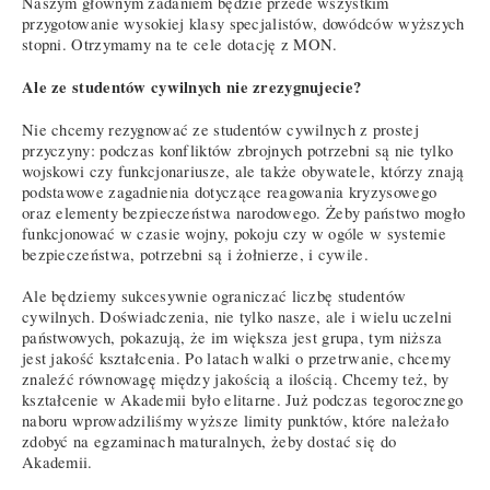
Naszym głównym zadaniem będzie przede wszystkim
przygotowanie wysokiej klasy specjalistów, dowódców wyższych
stopni. Otrzymamy na te cele dotację z MON.
Ale ze studentów cywilnych nie zrezygnujecie?
Nie chcemy rezygnować ze studentów cywilnych z prostej
przyczyny: podczas konfliktów zbrojnych potrzebni są nie tylko
wojskowi czy funkcjonariusze, ale także obywatele, którzy znają
podstawowe zagadnienia dotyczące reagowania kryzysowego
oraz elementy bezpieczeństwa narodowego. Żeby państwo mogło
funkcjonować w czasie wojny, pokoju czy w ogóle w systemie
bezpieczeństwa, potrzebni są i żołnierze, i cywile.
Ale będziemy sukcesywnie ograniczać liczbę studentów
cywilnych. Doświadczenia, nie tylko nasze, ale i wielu uczelni
państwowych, pokazują, że im większa jest grupa, tym niższa
jest jakość kształcenia. Po latach walki o przetrwanie, chcemy
znaleźć równowagę między jakością a ilością. Chcemy też, by
kształcenie w Akademii było elitarne. Już podczas tegorocznego
naboru wprowadziliśmy wyższe limity punktów, które należało
zdobyć na egzaminach maturalnych, żeby dostać się do
Akademii.