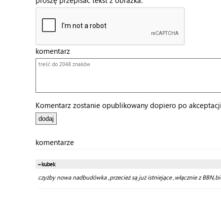
proszę przepisać tekst z obrazka:
komentarz
Komentarz zostanie opublikowany dopiero po akceptacji 
komentarze
~kubek
czyżby nowa nadbudówka ,przecież są już istniejące ,włącznie z BBN,bi