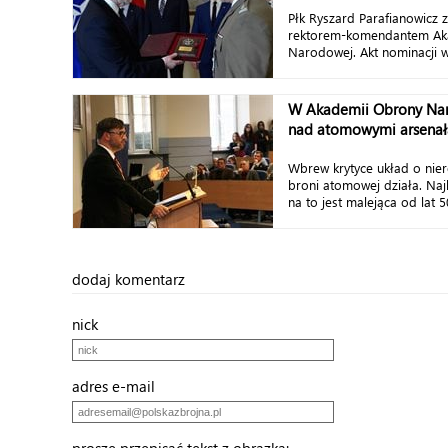
Płk Ryszard Parafianowicz
rektorem-komendantem Ak
Narodowej. Akt nominacji wr
W Akademii Obrony Nar
nad atomowymi arsena
Wbrew krytyce układ o nier
broni atomowej działa. N
na to jest malejąca od lat 50
dodaj komentarz
nick
adres e-mail