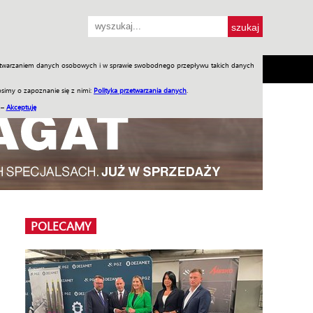
przetwarzaniem danych osobowych i w sprawie swobodnego przepływu takich danych
SH
SKLEP
Jednodniówki
Praca w WIW
simy o zapoznanie się z nimi:
Polityka przetwarzania danych
.
 –
Akceptuję
POLECAMY