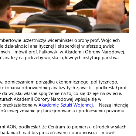
ertowie uczestniczył wiceminister obrony prof. Wojciech
ziałalności analitycznej i eksperckiej w sferze zjawisk
yjnych – mówił prof. Fałkowski w Akademii Obrony Narodowej.
nalizy na potrzeby wojska i głównych instytucji państwa.
w, pomieszaniem porządku ekonomicznego, politycznego,
dokonania odpowiedniej analizy tych zjawisk – podkreślał prof.
 da wojsku własne spojrzenie na to, co się dzieje na świecie.
ukturach Akademii Obrony Narodowej wpisuje się w
nie przekształcona w
Akademię Sztuki Wojennej
. – Naszą intencją
akościowej zmianie jej funkcjonowania i podniesieniu poziomu
nt AON, podkreślał, że Centrum to pionierski ośrodek w siłach
 w badaniach nad bezpieczeństwem i obronnością – mówił