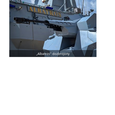
„Albatros” dozbrojony