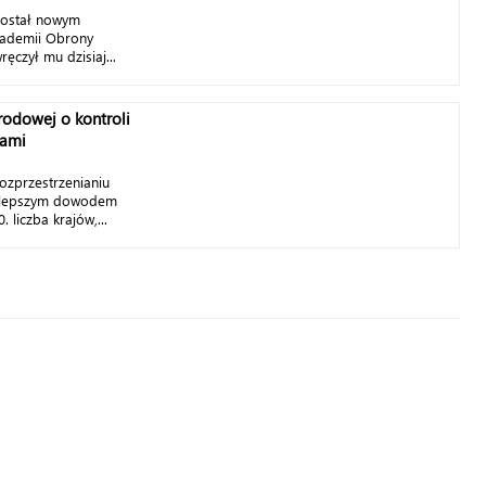
 został nowym
ademii Obrony
ęczył mu dzisiaj...
odowej o kontroli
łami
ozprzestrzenianiu
ajlepszym dowodem
. liczba krajów,...