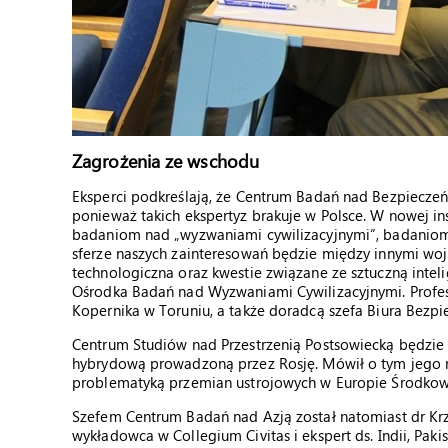
Zagrożenia ze wschodu
Eksperci podkreślają, że Centrum Badań nad Bezpiecze
ponieważ takich ekspertyz brakuje w Polsce. W nowej ins
badaniom nad „wyzwaniami cywilizacyjnymi”, badaniom 
sferze naszych zainteresowań będzie między innymi wojn
technologiczna oraz kwestie związane ze sztuczną inteli
Ośrodka Badań nad Wyzwaniami Cywilizacyjnymi. Profes
Kopernika w Toruniu, a także doradcą szefa Biura Bez
Centrum Studiów nad Przestrzenią Postsowiecką będzie
hybrydową prowadzoną przez Rosję. Mówił o tym jego nowy
problematyką przemian ustrojowych w Europie Środkowe
Szefem Centrum Badań nad Azją został natomiast dr Krzys
wykładowca w Collegium Civitas i ekspert ds. Indii, Paki