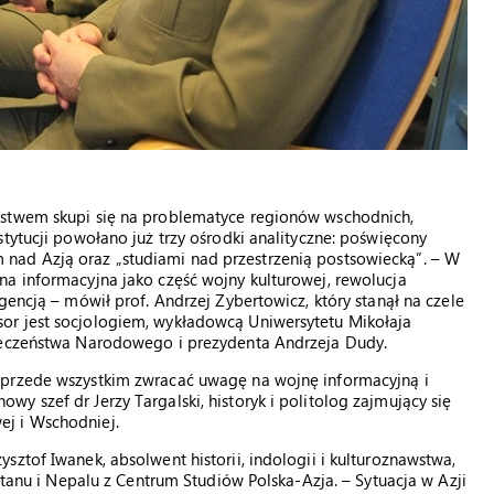
ństwem skupi się na problematyce regionów wschodnich,
tytucji powołano już trzy ośrodki analityczne: poświęcony
nad Azją oraz „studiami nad przestrzenią postsowiecką”. – W
a informacyjna jako część wojny kulturowej, rewolucja
gencją – mówił prof. Andrzej Zybertowicz, który stanął na czele
or jest socjologiem, wykładowcą Uniwersytetu Mikołaja
pieczeństwa Narodowego i prezydenta Andrzeja Dudy.
 przede wszystkim zwracać uwagę na wojnę informacyjną i
 szef dr Jerzy Targalski, historyk i politolog zajmujący się
j i Wschodniej.
ztof Iwanek, absolwent historii, indologii i kulturoznawstwa,
stanu i Nepalu z Centrum Studiów Polska-Azja. – Sytuacja w Azji