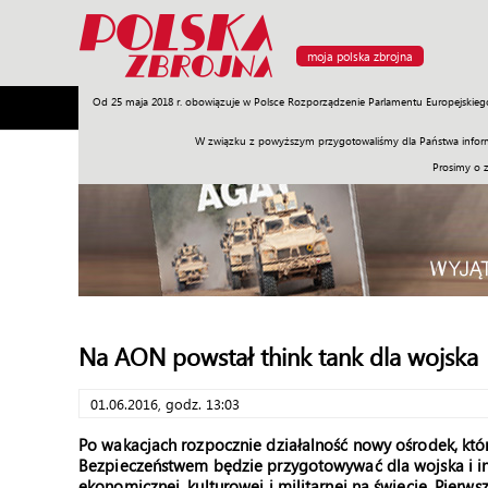
moja polska zbrojna
Od 25 maja 2018 r. obowiązuje w Polsce Rozporządzenie Parlamentu Europejskieg
Armia
Poligon
Sprzęt
Misje
Polityka
Prawo
W związku z powyższym przygotowaliśmy dla Państwa inform
Prosimy o 
Na AON powstał think tank dla wojska
01.06.2016, godz. 13:03
Po wakacjach rozpocznie działalność nowy ośrodek, k
Bezpieczeństwem będzie przygotowywać dla wojska i inst
ekonomicznej, kulturowej i militarnej na świecie. Pierw