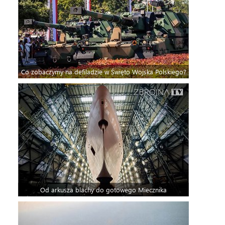
Co zobaczymy na defiladzie w Święto Wojska Polskiego?
Od arkusza blachy do gotowego Miecznika