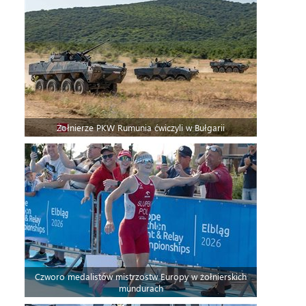
Żołnierze PKW Rumunia ćwiczyli w Bułgarii
Czworo medalistów mistrzostw Europy w żołnierskich
mundurach