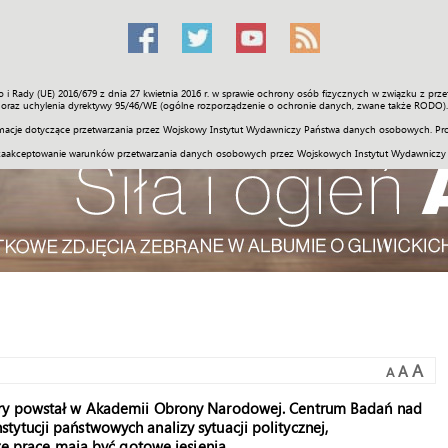
o i Rady (UE) 2016/679 z dnia 27 kwietnia 2016 r. w sprawie ochrony osób fizycznych w związku z 
Świat
Społeczność
Sport
Historia
Galerie
Wideo
ENGLI
oraz uchylenia dyrektywy 95/46/WE (ogólne rozporządzenie o ochronie danych, zwane także RODO).
acje dotyczące przetwarzania przez Wojskowy Instytut Wydawniczy Państwa danych osobowych. Pro
zaakceptowanie warunków przetwarzania danych osobowych przez Wojskowych Instytut Wydawniczy
A
A
A
tóry powstał w Akademii Obrony Narodowej. Centrum Badań nad
ytucji państwowych analizy sytuacji politycznej,
sze prace mają być gotowe jesienią.