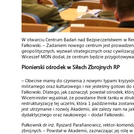
W otwarciu Centrum Badań nad Bezpieczeństwem w Remb
Fałkowski. – Zadaniem nowego centrum jest prowadzenie d
geopolitycznych, wyzwań strategicznych oraz cywilizac
Wiceszef MON dodał, że centrum będzie przygotowywać a
Pionierski ośrodek w Siłach Zbrojnych RP
– Obecnie mamy do czynienia z nowymi typami kryzysó
militarnego oraz kulturowego i nie jesteśmy gotowi do 
Fałkowski. Dlatego, jak zaznaczył, powstał ośrodek, który
Wiceminister wyjaśniał, że powstanie think tanku w str
restrukturyzację tej uczelni, która 1 października zosta
jest utrzymanie i rozwój Akademii, ale zależy nam na j
dydaktycznego oraz naukowego – dodał Fałkowski.
Pułkownik dr inż. Ryszard Parafianowicz, rektor-komenda
zbrojnych. – Powstał w Akademii, zaznaczając jej rolę