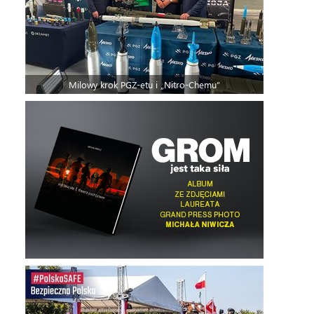
Milowy krok PGZ-etu i „Nitro-Chemu”