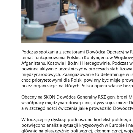
Podczas spotkania z senatorami Dowódca Operacyjny RS
temat funkcjonowania Polskich Kontyngentów Wojskowyc
Afganistanu, Kosowie i Bośni i Hercegowinie. Podczas wy
powinna aktywnie uczestniczyć w procesach stabilizowan
międzynarodowych. Zaangażowanie to determinuje w is
choć priorytetowymi dla Polski powinny być misje prow
przez organizacje, na których Polska opiera własne bezp
Obecny na SKON Dowódca Generalny RSZ gen. broni Miro
współpracy międzynarodowej i inicjatywy sojusznicze 
a w szczególności ćwiczenia jakie prowadziło Dowództ
W toczącej się dyskusji podnoszono kontekst polskiego u
poświęcono analizie sytuacji kryzysowych w Europie i na
głównie na płaszczyźnie politycznej, ekonomicznej, wojs