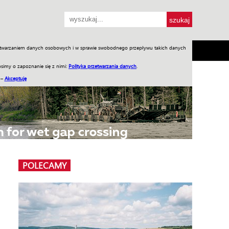
przetwarzaniem danych osobowych i w sprawie swobodnego przepływu takich danych
SH
SKLEP
Jednodniówki
Praca w WIW
simy o zapoznanie się z nimi:
Polityka przetwarzania danych
.
 –
Akceptuję
POLECAMY