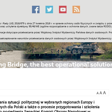
o i Rady (UE) 2016/679 z dnia 27 kwietnia 2016 r. w sprawie ochrony osób fizycznych w związku z 
Świat
Społeczność
Sport
Historia
Galerie
Wideo
ENGLI
oraz uchylenia dyrektywy 95/46/WE (ogólne rozporządzenie o ochronie danych, zwane także RODO).
acje dotyczące przetwarzania przez Wojskowy Instytut Wydawniczy Państwa danych osobowych. Pro
zaakceptowanie warunków przetwarzania danych osobowych przez Wojskowych Instytut Wydawniczy
A
A
A
nia sytuacji politycznej w wybranych regionach Europy i
ych dla Polski a także o procesie przygotowania i szkolenia
o posiedzenia Senackiej Komisji Obrony Narodowej w