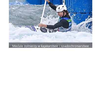
Medale żołnierzy w kajakarstwie i spadochroniarstwie