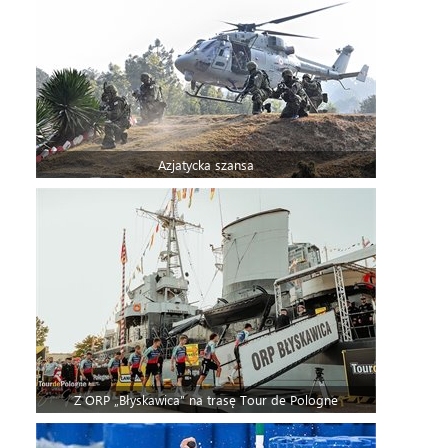
Azjatycka szansa
Z ORP „Błyskawica” na trasę Tour de Pologne