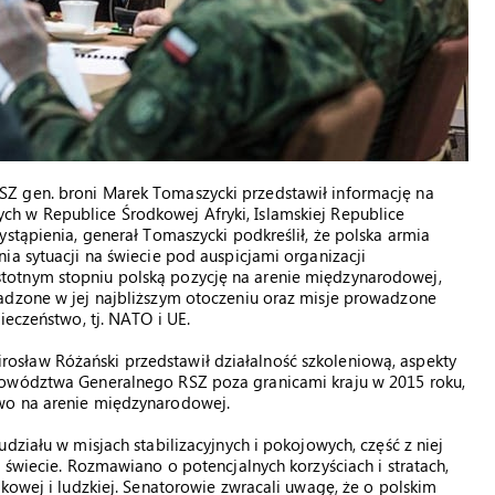
Z gen. broni Marek Tomaszycki przedstawił informację na
h w Republice Środkowej Afryki, Islamskiej Republice
stąpienia, generał Tomaszycki podkreślił, że polska armia
ia sytuacji na świecie pod auspicjami organizacji
totnym stopniu polską pozycję na arenie międzynarodowej,
adzone w jej najbliższym otoczeniu oraz misje prowadzone
ieczeństwo, tj. NATO i UE.
sław Różański przedstawił działalność szkoleniową, aspekty
Dowództwa Generalnego RSZ poza granicami kraju w 2015 roku,
wo na arenie międzynarodowej.
działu w misjach stabilizacyjnych i pokojowych, część z niej
 świecie. Rozmawiano o potencjalnych korzyściach i stratach,
kowej i ludzkiej. Senatorowie zwracali uwagę, że o polskim