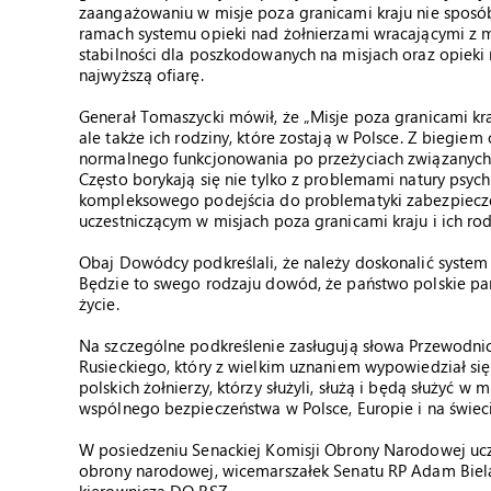
zaangażowaniu w misje poza granicami kraju nie sposó
ramach systemu opieki nad żołnierzami wracającymi z m
stabilności dla poszkodowanych na misjach oraz opieki 
najwyższą ofiarę.
Generał Tomaszycki mówił, że „Misje poza granicami kraj
ale także ich rodziny, które zostają w Polsce. Z biegie
normalnego funkcjonowania po przeżyciach związanych
Często borykają się nie tylko z problemami natury psychic
kompleksowego podejścia do problematyki zabezpiecz
uczestniczącym w misjach poza granicami kraju i ich ro
Obaj Dowódcy podkreślali, że należy doskonalić system
Będzie to swego rodzaju dowód, że państwo polskie pami
życie.
Na szczególne podkreślenie zasługują słowa Przewodni
Rusieckiego, który z wielkim uznaniem wypowiedział s
polskich żołnierzy, którzy służyli, służą i będą służyć 
wspólnego bezpieczeństwa w Polsce, Europie i na świeci
W posiedzeniu Senackiej Komisji Obrony Narodowej ucze
obrony narodowej, wicemarszałek Senatu RP Adam Biel