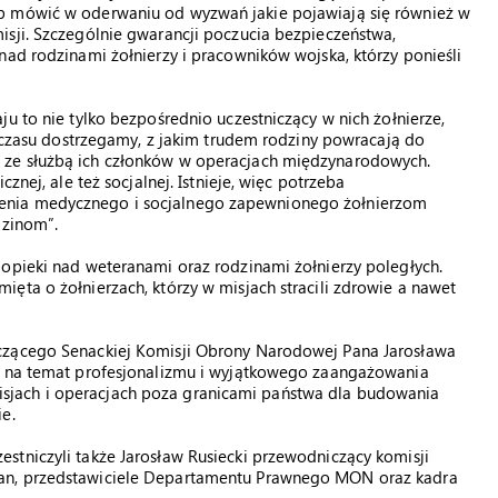
b mówić w oderwaniu od wyzwań jakie pojawiają się również w
isji. Szczególnie gwarancji poczucia bezpieczeństwa,
nad rodzinami żołnierzy i pracowników wojska, którzy ponieśli
u to nie tylko bezpośrednio uczestniczący w nich żołnierze,
m czasu dostrzegamy, z jakim trudem rodziny powracają do
 ze służbą ich członków w operacjach międzynarodowych.
znej, ale też socjalnej. Istnieje, więc potrzeba
enia medycznego i socjalnego zapewnionego żołnierzom
dzinom”.
 opieki nad weteranami oraz rodzinami żołnierzy poległych.
ęta o żołnierzach, którzy w misjach stracili zdrowie a nawet
czącego Senackiej Komisji Obrony Narodowej Pana Jarosława
ię na temat profesjonalizmu i wyjątkowego zaangażowania
w misjach i operacjach poza granicami państwa dla budowania
e.
stniczyli także Jarosław Rusiecki przewodniczący komisji
an, przedstawiciele Departamentu Prawnego MON oraz kadra