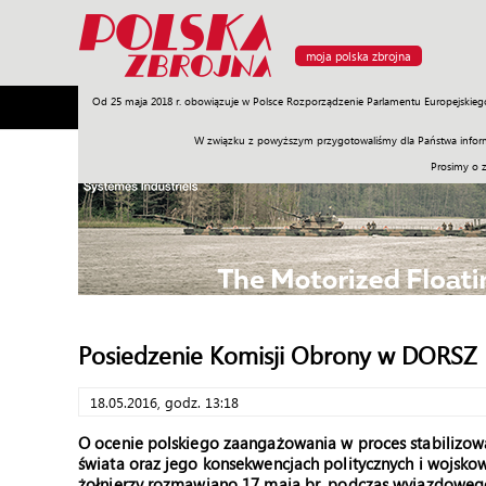
moja polska zbrojna
Od 25 maja 2018 r. obowiązuje w Polsce Rozporządzenie Parlamentu Europejskieg
Armia
Poligon
Sprzęt
Misje
Polityka
Prawo
W związku z powyższym przygotowaliśmy dla Państwa inform
Prosimy o 
Posiedzenie Komisji Obrony w DORSZ
18.05.2016, godz. 13:18
O ocenie polskiego zaangażowania w proces stabilizowa
świata oraz jego konsekwencjach politycznych i wojskow
żołnierzy rozmawiano 17 maja br. podczas wyjazdoweg