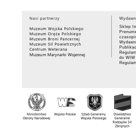
Nasi partnerzy
Wydawn
Sklep I
Muzeum Wojska Polskiego
Prenume
Muzeum Oręża Polskiego
czasop
Muzeum Broni Pancernej
Wydawni
Muzeum Sił Powietrznych
Publika
Centrum Weterana
Regulam
Muzeum Marynarki Wojennej
do WIW
Regula
Ministerstwo
Wojsko Polskie
Sztab Generalny
Dowództwo
Obrony Narodowej
Wojska Polskiego
Generalne
Rodzajów Sił
Zbrojnych