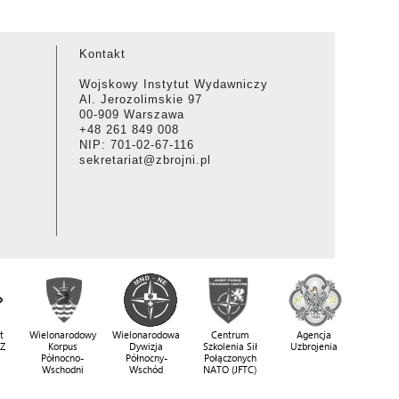
Kontakt
Wojskowy Instytut Wydawniczy
Al. Jerozolimskie 97
00-909 Warszawa
+48 261 849 008
NIP: 701-02-67-116
sekretariat@zbrojni.pl
t
Wielonarodowy
Wielonarodowa
Centrum
Agencja
SZ
Korpus
Dywizja
Szkolenia Sił
Uzbrojenia
Północno-
Północny-
Połączonych
Wschodni
Wschód
NATO (JFTC)