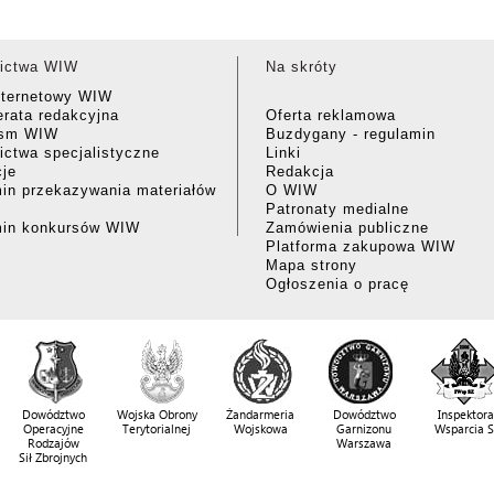
ictwa WIW
Na skróty
nternetowy WIW
rata redakcyjna
Oferta reklamowa
ism WIW
Buzdygany - regulamin
ctwa specjalistyczne
Linki
cje
Redakcja
in przekazywania materiałów
O WIW
Patronaty medialne
min konkursów WIW
Zamówienia publiczne
Platforma zakupowa WIW
Mapa strony
Ogłoszenia o pracę
Dowództwo
Wojska Obrony
Żandarmeria
Dowództwo
Inspektora
Operacyjne
Terytorialnej
Wojskowa
Garnizonu
Wsparcia 
Rodzajów
Warszawa
Sił Zbrojnych