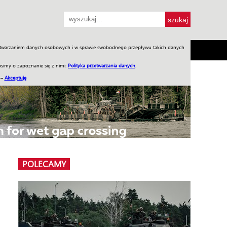
przetwarzaniem danych osobowych i w sprawie swobodnego przepływu takich danych
SH
SKLEP
Jednodniówki
Praca w WIW
simy o zapoznanie się z nimi:
Polityka przetwarzania danych
.
 –
Akceptuję
POLECAMY