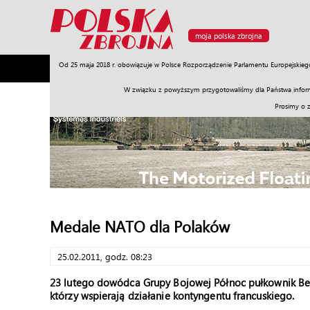
moja polska zbrojna
Od 25 maja 2018 r. obowiązuje w Polsce Rozporządzenie Parlamentu Europejskieg
Armia
Poligon
Sprzęt
Misje
Polityka
Prawo
W związku z powyższym przygotowaliśmy dla Państwa inform
Prosimy o 
Medale NATO dla Polaków
25.02.2011, godz. 08:23
23 lutego dowódca Grupy Bojowej Północ pułkownik Ben
którzy wspierają działanie kontyngentu francuskiego.