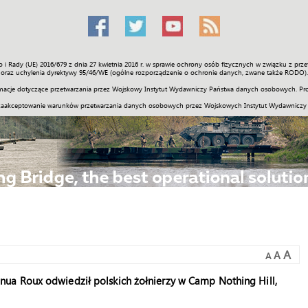
o i Rady (UE) 2016/679 z dnia 27 kwietnia 2016 r. w sprawie ochrony osób fizycznych w związku z 
Świat
Społeczność
Sport
Historia
Galerie
Wideo
ENGLI
oraz uchylenia dyrektywy 95/46/WE (ogólne rozporządzenie o ochronie danych, zwane także RODO).
acje dotyczące przetwarzania przez Wojskowy Instytut Wydawniczy Państwa danych osobowych. Pro
zaakceptowanie warunków przetwarzania danych osobowych przez Wojskowych Instytut Wydawniczy
A
A
A
ua Roux odwiedził polskich żołnierzy w Camp Nothing Hill,