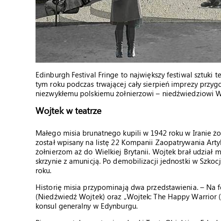
Edinburgh Festival Fringe to największy festiwal sztuki 
tym roku podczas trwającej cały sierpień imprezy przy
niezwykłemu polskiemu żołnierzowi – niedźwiedziowi W
Wojtek w teatrze
Małego misia brunatnego kupili w 1942 roku w Iranie ż
został wpisany na listę 22 Kompanii Zaopatrywania Artyl
żołnierzom aż do Wielkiej Brytanii. Wojtek brał udział 
skrzynie z amunicją. Po demobilizacji jednostki w Szko
roku.
Historię misia przypominają dwa przedstawienia. – Na 
(Niedźwiedź Wojtek) oraz „Wojtek: The Happy Warrior (
konsul generalny w Edynburgu.