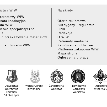
ictwa WIW
Na skróty
nternetowy WIW
rata redakcyjna
Oferta reklamowa
ism WIW
Buzdygany - regulamin
ctwa specjalistyczne
Linki
cje
Redakcja
in przekazywania materiałów
O WIW
Patronaty medialne
min konkursów WIW
Zamówienia publiczne
Platforma zakupowa WIW
Mapa strony
Ogłoszenia o pracę
Dowództwo
Wojska Obrony
Żandarmeria
Dowództwo
Inspektora
Operacyjne
Terytorialnej
Wojskowa
Garnizonu
Wsparcia 
Rodzajów
Warszawa
Sił Zbrojnych