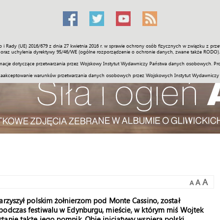
o i Rady (UE) 2016/679 z dnia 27 kwietnia 2016 r. w sprawie ochrony osób fizycznych w związku z 
Świat
Społeczność
Sport
Historia
Galerie
Wideo
ENGLI
oraz uchylenia dyrektywy 95/46/WE (ogólne rozporządzenie o ochronie danych, zwane także RODO).
acje dotyczące przetwarzania przez Wojskowy Instytut Wydawniczy Państwa danych osobowych. Pro
zaakceptowanie warunków przetwarzania danych osobowych przez Wojskowych Instytut Wydawniczy
A
A
A
arzyszył polskim żołnierzom pod Monte Cassino, został
podczas festiwalu w Edynburgu, mieście, w którym miś Wojtek
anie także jego pomnik. Obie inicjatywy wspiera polski