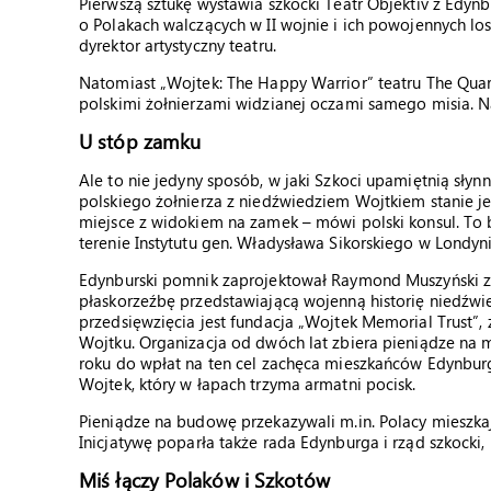
Pierwszą sztukę wystawia szkocki Teatr Objektiv z Edyn
o Polakach walczących w II wojnie i ich powojennych l
dyrektor artystyczny teatru.
Natomiast „Wojtek: The Happy Warrior” teatru The Qua
polskimi żołnierzami widzianej oczami samego misia. Na
U stóp zamku
Ale to nie jedyny sposób, w jaki Szkoci upamiętnią sły
polskiego żołnierza z niedźwiedziem Wojtkiem stanie je
miejsce z widokiem na zamek – mówi polski konsul. To 
terenie Instytutu gen. Władysława Sikorskiego w Londyn
Edynburski pomnik zaprojektował Raymond Muszyński z
płaskorzeźbę przedstawiającą wojenną historię niedźwie
przedsięwzięcia jest fundacja „Wojtek Memorial Trust”, 
Wojtku. Organizacja od dwóch lat zbiera pieniądze na m
roku do wpłat na ten cel zachęca mieszkańców Edynbur
Wojtek, który w łapach trzyma armatni pocisk.
Pieniądze na budowę przekazywali m.in. Polacy mieszkaj
Inicjatywę poparła także rada Edynburga i rząd szkocki, 
Miś łączy Polaków i Szkotów