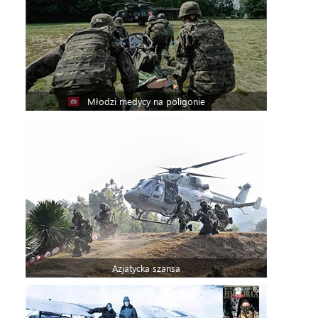
Młodzi medycy na poligonie
Azjatycka szansa