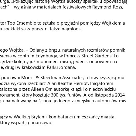
burga. „Pokazując historię Wojtka autorzy spektaklu opowiadają
osach” – wyjaśnia w materiałach festiwalowych Raymond Ross,
rter Too Ensemble to sztuka o przyjaźni pomiędzy Wojtkiem a
 spektakl są zapraszani także najmłodsi.
nnego Wojtka. – Odlany z brązu, naturalnych rozmiarów pomnik
sienią w centrum Edynburga, w Princess Street Gardens. To
będzie kolejny już monument misia, jeden stoi bowiem na
ie, drugi w krakowskim Parku Jordana.
 pracowni Morris & Steedman Associates, a towarzyszącą mu
dzia wykona rzeźbiarz Alan Beattie Herriot. Inicjatorem
założona przez Aileen Orr, autorkę książki o niedźwiedziu
onument, który kosztuje 300 tys. funtów. A od listopada 2014
ga namalowany na ścianie jednego z miejskich autobusów miś
ący w Wielkiej Brytanii, kombatanci i mieszkańcy miasta.
który wsparł ją finansowo.