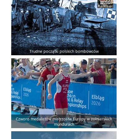
Trudne początki polskich bombowców
Czworo medalistów mistrzostw Europy w żołnierskich
mundurach