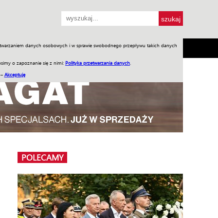
przetwarzaniem danych osobowych i w sprawie swobodnego przepływu takich danych
SH
SKLEP
Jednodniówki
Praca w WIW
simy o zapoznanie się z nimi:
Polityka przetwarzania danych
.
 –
Akceptuję
POLECAMY