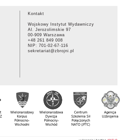
Kontakt
Wojskowy Instytut Wydawniczy
Al. Jerozolimskie 97
00-909 Warszawa
+48 261 849 008
NIP: 701-02-67-116
sekretariat@zbrojni.pl
t
Wielonarodowy
Wielonarodowa
Centrum
Agencja
SZ
Korpus
Dywizja
Szkolenia Sił
Uzbrojenia
Północno-
Północny-
Połączonych
Wschodni
Wschód
NATO (JFTC)