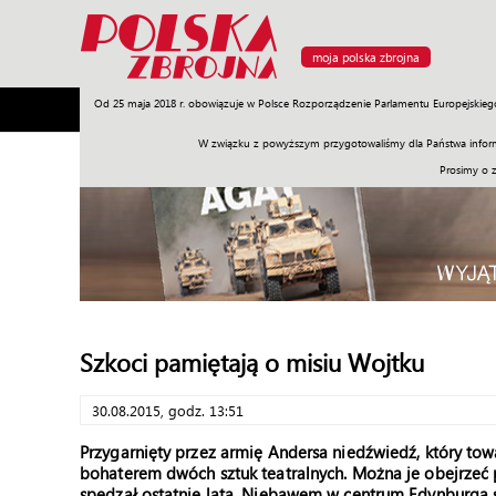
moja polska zbrojna
Od 25 maja 2018 r. obowiązuje w Polsce Rozporządzenie Parlamentu Europejskieg
Armia
Poligon
Sprzęt
Misje
Polityka
Prawo
W związku z powyższym przygotowaliśmy dla Państwa inform
Prosimy o 
Szkoci pamiętają o misiu Wojtku
30.08.2015, godz. 13:51
Przygarnięty przez armię Andersa niedźwiedź, który tow
bohaterem dwóch sztuk teatralnych. Można je obejrzeć 
spędzał ostatnie lata. Niebawem w centrum Edynburga st