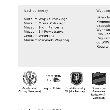
Nasi partnerzy
Wydawn
Sklep I
Muzeum Wojska Polskiego
Prenume
Muzeum Oręża Polskiego
czasop
Muzeum Broni Pancernej
Wydawni
Muzeum Sił Powietrznych
Publika
Centrum Weterana
Regulam
Muzeum Marynarki Wojennej
do WIW
Regula
Ministerstwo
Wojsko Polskie
Sztab Generalny
Dowództwo
Obrony Narodowej
Wojska Polskiego
Generalne
Rodzajów Sił
Zbrojnych