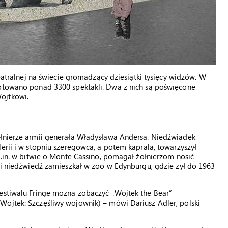
teatralnej na świecie gromadzący dziesiątki tysięcy widzów. W
gotowano ponad 3300 spektakli. Dwa z nich są poświęcone
ojtkowi.
ołnierze armii generała Władysława Andersa. Niedźwiadek
erii i w stopniu szeregowca, a potem kaprala, towarzyszył
m.in. w bitwie o Monte Cassino, pomagał żołnierzom nosić
cji niedźwiedź zamieszkał w zoo w Edynburgu, gdzie żył do 1963
festiwalu Fringe można zobaczyć „Wojtek the Bear”
Wojtek: Szczęśliwy wojownik) – mówi Dariusz Adler, polski