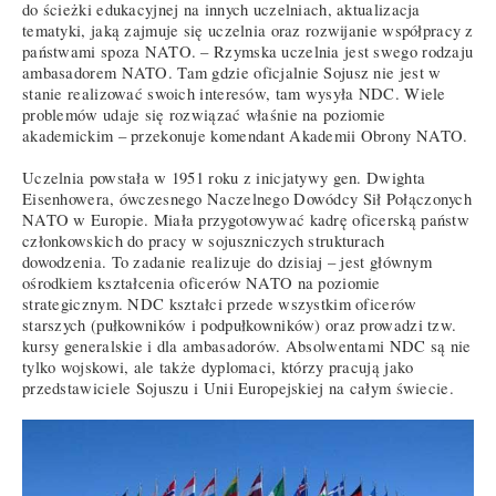
do ścieżki edukacyjnej na innych uczelniach, aktualizacja
tematyki, jaką zajmuje się uczelnia oraz rozwijanie współpracy z
państwami spoza NATO. – Rzymska uczelnia jest swego rodzaju
ambasadorem NATO. Tam gdzie oficjalnie Sojusz nie jest w
stanie realizować swoich interesów, tam wysyła NDC. Wiele
problemów udaje się rozwiązać właśnie na poziomie
akademickim – przekonuje komendant Akademii Obrony NATO.
Uczelnia powstała w 1951 roku z inicjatywy gen. Dwighta
Eisenhowera, ówczesnego Naczelnego Dowódcy Sił Połączonych
NATO w Europie. Miała przygotowywać kadrę oficerską państw
członkowskich do pracy w sojuszniczych strukturach
dowodzenia. To zadanie realizuje do dzisiaj – jest głównym
ośrodkiem kształcenia oficerów NATO na poziomie
strategicznym. NDC kształci przede wszystkim oficerów
starszych (pułkowników i podpułkowników) oraz prowadzi tzw.
kursy generalskie i dla ambasadorów. Absolwentami NDC są nie
tylko wojskowi, ale także dyplomaci, którzy pracują jako
przedstawiciele Sojuszu i Unii Europejskiej na całym świecie.