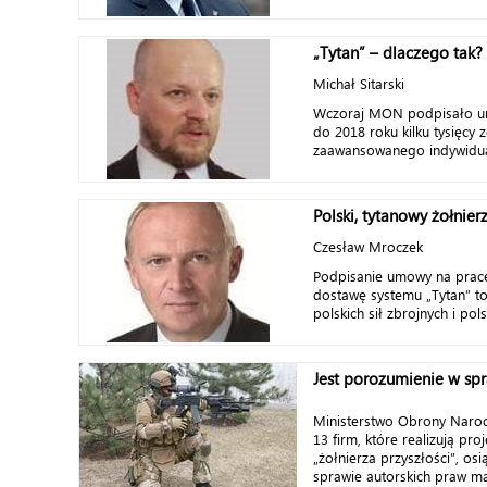
„Tytan” – dlaczego tak?
Michał Sitarski
Wczoraj MON podpisało u
do 2018 roku kilku tysięcy
zaawansowanego indywidua
Polski, tytanowy żołnier
Czesław Mroczek
Podpisanie umowy na prac
dostawę systemu „Tytan” to
polskich sił zbrojnych i pols
Jest porozumienie w sp
Ministerstwo Obrony Naro
13 firm, które realizują pro
„żołnierza przyszłości”, o
sprawie autorskich praw ma