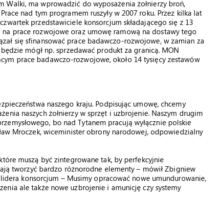
m Walki, ma wprowadzić do wyposażenia żołnierzy broń,
 Prace nad tym programem ruszyły w 2007 roku. Przez kilka lat
czwartek przedstawiciele konsorcjum składającego się z 13
wę na prace rozwojowe oraz umowę ramową na dostawy tego
ązał się sfinansować prace badawczo-rozwojowe, w zamian za
ny będzie mógł np. sprzedawać produkt za granicą. MON
ącym prace badawczo-rozwojowe, około 14 tysięcy zestawów
bezpieczeństwa naszego kraju. Podpisując umowę, chcemy
żenia naszych żołnierzy w sprzęt i uzbrojenie. Naszym drugim
przemysłowego, bo nad Tytanem pracują wyłącznie polskie
esław Mroczek, wiceminister obrony narodowej, odpowiedzialny
które muszą być zintegrowane tak, by perfekcyjnie
m mają tworzyć bardzo różnorodne elementy – mówił Zbigniew
CO, lidera konsorcjum – Musimy opracować nowe umundurowanie,
enia ale także nowe uzbrojenie i amunicję czy systemy