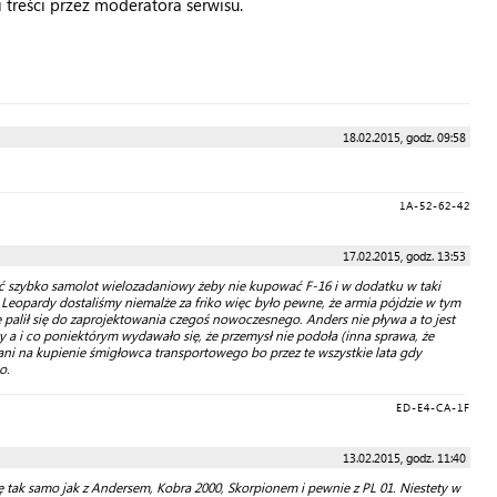
treści przez moderatora serwisu.
18.02.2015, godz. 09:58
1A-52-62-42
17.02.2015, godz. 13:53
ać szybko samolot wielozadaniowy żeby nie kupować F-16 i w dodatku w taki
 Leopardy dostaliśmy niemalże za friko więc było pewne, że armia pójdzie w tym
e palił się do zaprojektowania czegoś nowoczesnego. Anders nie pływa a to jest
y a i co poniektórym wydawało się, że przemysł nie podoła (inna sprawa, że
ni na kupienie śmigłowca transportowego bo przez te wszystkie lata gdy
o.
ED-E4-CA-1F
13.02.2015, godz. 11:40
ię tak samo jak z Andersem, Kobra 2000, Skorpionem i pewnie z PL 01. Niestety w