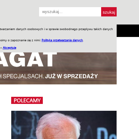
przetwarzaniem danych osobowych i w sprawie swobodnego przepływu takich danych
SH
SKLEP
Jednodniówki
Praca w WIW
simy o zapoznanie się z nimi:
Polityka przetwarzania danych
.
 –
Akceptuję
POLECAMY