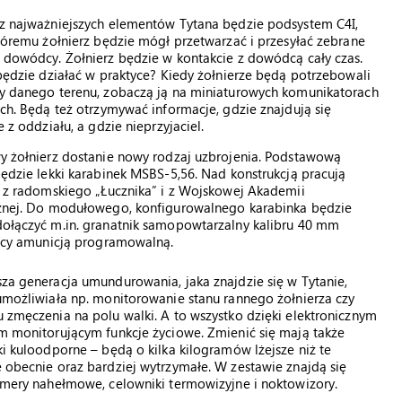
z najważniejszych elementów Tytana będzie podsystem C4I,
tóremu żołnierz będzie mógł przetwarzać i przesyłać zebrane
 dowódcy. Żołnierz będzie w kontakcie z dowódcą cały czas.
będzie działać w praktyce? Kiedy żołnierze będą potrzebowali
y danego terenu, zobaczą ją na miniaturowych komunikatorach
ch. Będą też otrzymywać informacje, gdzie znajdują się
e z oddziału, a gdzie nieprzyjaciel.
y żołnierz dostanie nowy rodzaj uzbrojenia. Podstawową
ędzie lekki karabinek MSBS-5,56. Nad konstrukcją pracują
i z radomskiego „Łucznika” i z Wojskowej Akademii
znej. Do modułowego, konfigurowalnego karabinka będzie
ołączyć m.in. granatnik samopowtarzalny kalibru 40 mm
jący amunicją programowalną.
za generacja umundurowania, jaka znajdzie się w Tytanie,
umożliwiała np. monitorowanie stanu rannego żołnierza czy
zmęczenia na polu walki. A to wszystko dzięki elektronicznym
m monitorującym funkcje życiowe. Zmienić się mają także
i kuloodporne – będą o kilka kilogramów lżejsze niż te
 obecnie oraz bardziej wytrzymałe. W zestawie znajdą się
amery nahełmowe, celowniki termowizyjne i noktowizory.