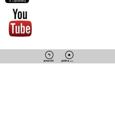
pełna wersja
powrót