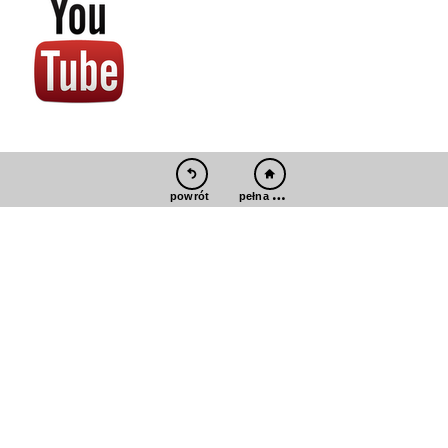
pełna wersja
powrót