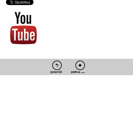
pełna wersja
powrót