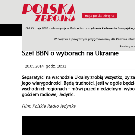
moja polska zbrojna
Od 25 maja 2018 r. obowiązuje w Polsce Rozporządzenie Parlamentu Europejskieg
Armia
Poligon
Sprzęt
Misje
Polityka
Prawo
W związku z powyższym przygotowaliśmy dla Państwa inform
Prosimy o 
Szef BBN o wyborach na Ukrainie
20.05.2014, godz. 10:31
Separatyści na wschodzie Ukrainy zrobią wszystko, by 
jego wiarygodności. Będą trudności, jeśli w ogóle będ
wschodnich regionach – mówi przed niedzielnymi wybora
gościem radiowej Jedynki.
Film: Polskie Radio Jedynka