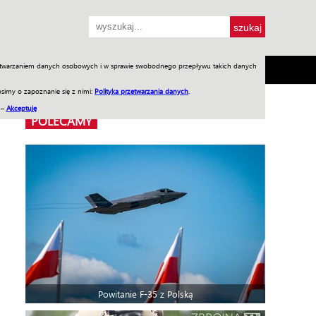
przetwarzaniem danych osobowych i w sprawie swobodnego przepływu takich danych
SH
SKLEP
Jednodniówki
Praca w WIW
simy o zapoznanie się z nimi:
Polityka przetwarzania danych
.
 –
Akceptuję
POLECAMY
Powitanie F-35 z Polską