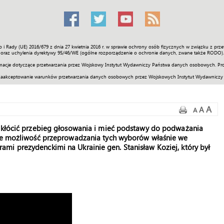
o i Rady (UE) 2016/679 z dnia 27 kwietnia 2016 r. w sprawie ochrony osób fizycznych w związku z 
Świat
Społeczność
Sport
Historia
Galerie
Wideo
ENGLI
oraz uchylenia dyrektywy 95/46/WE (ogólne rozporządzenie o ochronie danych, zwane także RODO).
acje dotyczące przetwarzania przez Wojskowy Instytut Wydawniczy Państwa danych osobowych. Pro
zaakceptowanie warunków przetwarzania danych osobowych przez Wojskowych Instytut Wydawniczy
A
A
A
zakłócić przebieg głosowania i mieć podstawy do podważania
zie możliwość przeprowadzania tych wyborów właśnie we
mi prezydenckimi na Ukrainie gen. Stanisław Koziej, który był