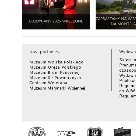
ZAPRASZAMY NA WIR
BUZDYGANY 2025 WRĘCZONE
NA MONTE C
Nasi partnerzy
Wydawn
Sklep I
Muzeum Wojska Polskiego
Prenume
Muzeum Oręża Polskiego
czasop
Muzeum Broni Pancernej
Wydawni
Muzeum Sił Powietrznych
Publika
Centrum Weterana
Regulam
Muzeum Marynarki Wojennej
do WIW
Regula