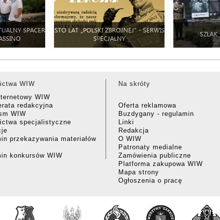
TUALNY SPACER
STO LAT „POLSKI ZBROJNEJ” - SERWIS
SZLAK
ASSINO
SPECJALNY
ictwa WIW
Na skróty
nternetowy WIW
rata redakcyjna
Oferta reklamowa
ism WIW
Buzdygany - regulamin
ctwa specjalistyczne
Linki
cje
Redakcja
in przekazywania materiałów
O WIW
Patronaty medialne
min konkursów WIW
Zamówienia publiczne
Platforma zakupowa WIW
Mapa strony
Ogłoszenia o pracę