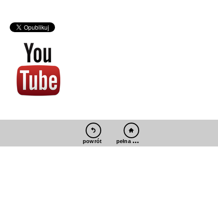
pełna wersja
powrót