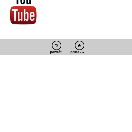
pełna wersja
powrót