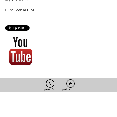
Film: VenaFILM
pełna wersja
powrót