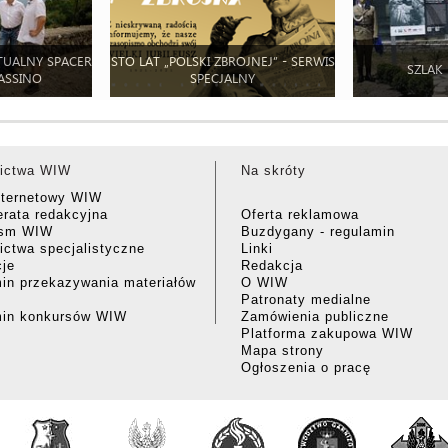
TUALNY SPACER
STO LAT „POLSKI ZBROJNEJ” - SERWIS
SZLAK
ASSINO
SPECJALNY
ictwa WIW
Na skróty
nternetowy WIW
rata redakcyjna
Oferta reklamowa
ism WIW
Buzdygany - regulamin
ctwa specjalistyczne
Linki
cje
Redakcja
in przekazywania materiałów
O WIW
Patronaty medialne
min konkursów WIW
Zamówienia publiczne
Platforma zakupowa WIW
Mapa strony
Ogłoszenia o pracę