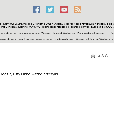
o i Rady (UE) 2016/679 z dnia 27 kwietnia 2016 r. w sprawie ochrony osób fizycznych w związku z 
Świat
Społeczność
Sport
Historia
Galerie
Wideo
ENGLI
oraz uchylenia dyrektywy 95/46/WE (ogólne rozporządzenie o ochronie danych, zwane także RODO).
acje dotyczące przetwarzania przez Wojskowy Instytut Wydawniczy Państwa danych osobowych. Pro
zaakceptowanie warunków przetwarzania danych osobowych przez Wojskowych Instytut Wydawniczy
A
A
A
j.
odzin, listy i inne ważne przesyłki.