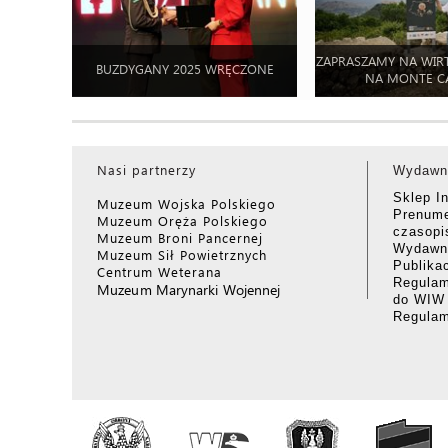
ZAPRASZAMY NA WIR
BUZDYGANY 2025 WRĘCZONE
NA MONTE C
Nasi partnerzy
Wydawn
Sklep I
Muzeum Wojska Polskiego
Prenume
Muzeum Oręża Polskiego
czasop
Muzeum Broni Pancernej
Wydawni
Muzeum Sił Powietrznych
Publika
Centrum Weterana
Regulam
Muzeum Marynarki Wojennej
do WIW
Regula