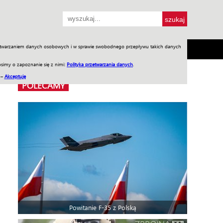
przetwarzaniem danych osobowych i w sprawie swobodnego przepływu takich danych
SH
SKLEP
Jednodniówki
Praca w WIW
simy o zapoznanie się z nimi:
Polityka przetwarzania danych
.
 –
Akceptuję
POLECAMY
Powitanie F-35 z Polską