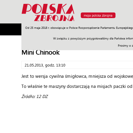
moja polska zbrojna
Od 25 maja 2018 r. obowiązuje w Polsce Rozporządzenie Parlamentu Europejskieg
Armia
Poligon
Sprzęt
Misje
Polityka
Prawo
W związku z powyższym przygotowaliśmy dla Państwa inform
Prosimy o 
Mini Chinook
21.05.2013, godz. 13:10
Jest to wersja cywilna śmigłowca, mniejsza od wojskowe
To właśnie te maszyny dostarczają na misjach paczki od r
Źródło: 12 DZ