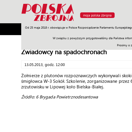
moja polska zbrojna
Od 25 maja 2018 r. obowiązuje w Polsce Rozporządzenie Parlamentu Europejskieg
Armia
Poligon
Sprzęt
Misje
Polityka
Prawo
W związku z powyższym przygotowaliśmy dla Państwa inform
Prosimy o 
Zwiadowcy na spadochronach
13.05.2013, godz. 12:00
Żołnierze z plutonów rozpoznawczych wykonywali skoki
śmigłowca W-3 Sokół. Szkolenie, zorganizowane przez 
zrzutowisku w Lipowej koło Bielska-Białej.
Źródło: 6 Brygada Powietrznodesantowa