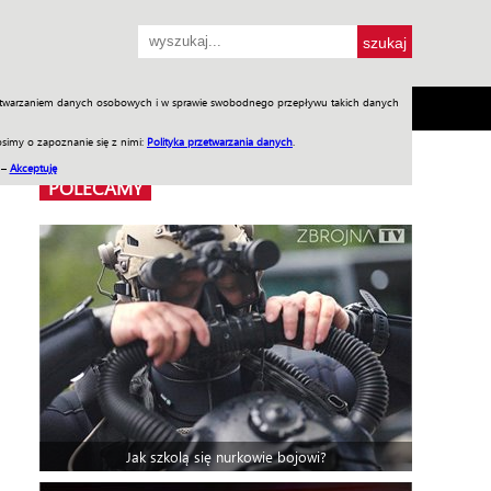
przetwarzaniem danych osobowych i w sprawie swobodnego przepływu takich danych
SH
SKLEP
Jednodniówki
Praca w WIW
simy o zapoznanie się z nimi:
Polityka przetwarzania danych
.
 –
Akceptuję
POLECAMY
Jak szkolą się nurkowie bojowi?