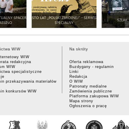
TUALNY SPACER
STO LAT „POLSKI ZBROJNEJ” - SERWIS
SZLAK
ASSINO
SPECJALNY
ictwa WIW
Na skróty
nternetowy WIW
rata redakcyjna
Oferta reklamowa
ism WIW
Buzdygany - regulamin
ctwa specjalistyczne
Linki
cje
Redakcja
in przekazywania materiałów
O WIW
Patronaty medialne
min konkursów WIW
Zamówienia publiczne
Platforma zakupowa WIW
Mapa strony
Ogłoszenia o pracę