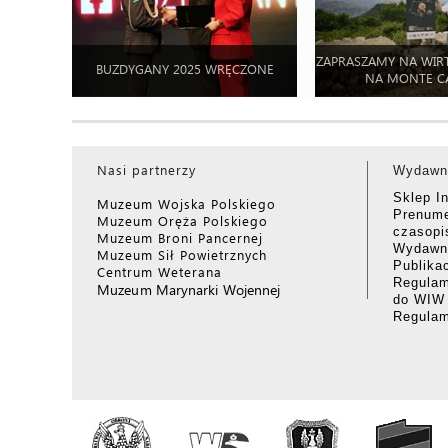
ZAPRASZAMY NA WIR
BUZDYGANY 2025 WRĘCZONE
NA MONTE C
Nasi partnerzy
Wydawn
Sklep I
Muzeum Wojska Polskiego
Prenume
Muzeum Oręża Polskiego
czasop
Muzeum Broni Pancernej
Wydawni
Muzeum Sił Powietrznych
Publika
Centrum Weterana
Regulam
Muzeum Marynarki Wojennej
do WIW
Regula