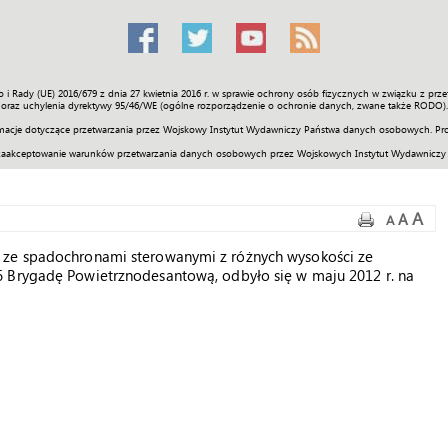
o i Rady (UE) 2016/679 z dnia 27 kwietnia 2016 r. w sprawie ochrony osób fizycznych w związku z 
Świat
Społeczność
Sport
Historia
Galerie
Wideo
ENGLI
oraz uchylenia dyrektywy 95/46/WE (ogólne rozporządzenie o ochronie danych, zwane także RODO).
acje dotyczące przetwarzania przez Wojskowy Instytut Wydawniczy Państwa danych osobowych. Pro
zaakceptowanie warunków przetwarzania danych osobowych przez Wojskowych Instytut Wydawniczy
A
A
A
 ze spadochronami sterowanymi z różnych wysokości ze
6 Brygadę Powietrznodesantową, odbyło się w maju 2012 r. na